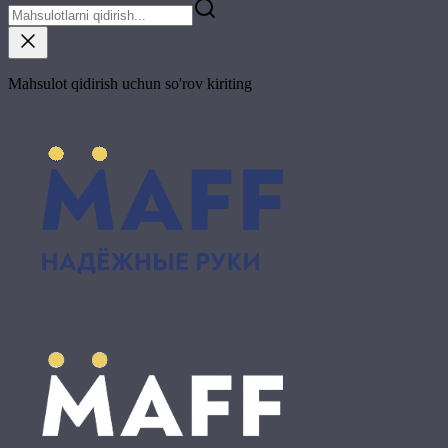
Mahsulot qidirish uchun so'rov kiriting