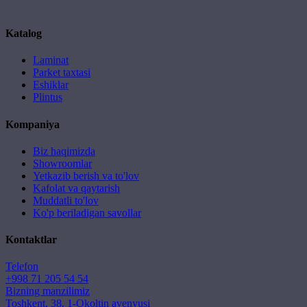
Katalog
Laminat
Parket taxtasi
Eshiklar
Plintus
Kompaniya
Biz haqimizda
Showroomlar
Yetkazib berish va to'lov
Kafolat va qaytarish
Muddatli to'lov
Ko'p beriladigan savollar
Kontaktlar
Telefon
+998 71 205 54 54
Bizning manzilimiz
Toshkent, 38, 1-Okoltin avenyusi