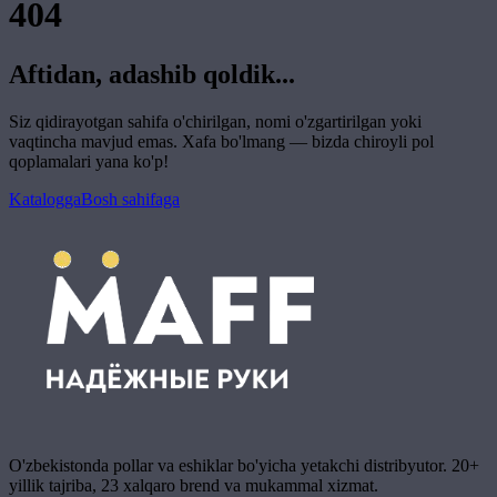
404
Aftidan, adashib qoldik...
Siz qidirayotgan sahifa o'chirilgan, nomi o'zgartirilgan yoki
vaqtincha mavjud emas. Xafa bo'lmang — bizda chiroyli pol
qoplamalari yana ko'p!
Katalogga
Bosh sahifaga
O'zbekistonda pollar va eshiklar bo'yicha yetakchi distribyutor. 20+
yillik tajriba, 23 xalqaro brend va mukammal xizmat.