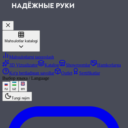
Mahsulotlar katalogi
Mahsulotlarni taqqoslash
3D Vizualizator
Katalog
Showroomlar
Hamkorlarga
Ko'p beriladigan savollar
Outlet
Sertifikatlar
Выбор языка / Language
ru
uz
en
Tungi rejim