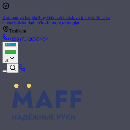
Kompaniya haqida
Blog
Yetkazib berish va to'lov
Kafolat va
qaytarish
Muddatli to'lov
Ijtimoiy tarmoqlar
Toshkent
+998 (71) 205-54-54
uz