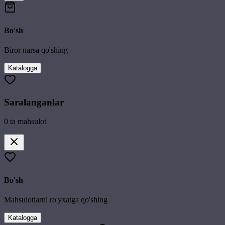
Bo'sh
Biror narsa qo'shing
Katalogga
Saralanganlar
0
ta mahsulot
Bo'sh
Mahsulotlarni ro'yxatga qo'shing
Katalogga