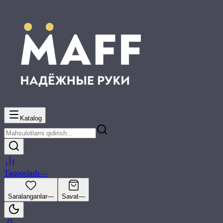
Katalog
Taqqoslash
—
Saralanganlar
—
Savat
—