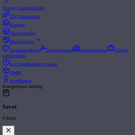
Shaxsiy kabinet
Kirish
3D Vizualizator
Katalog
Showroomlar
Hamkorlarga
Arxitektorlarga
Dizaynerlarga
Quruvchilarga
Ulgurji
xaridorlarga
Ko'p beriladigan savollar
Outlet
Sertifikatlar
Kategoriyani tanlang
Savat
0
dona