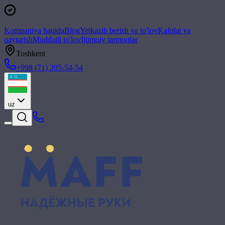
Kompaniya haqida
Blog
Yetkazib berish va to'lov
Kafolat va
qaytarish
Muddatli to'lov
Ijtimoiy tarmoqlar
Toshkent
+998 (71) 205-54-54
uz