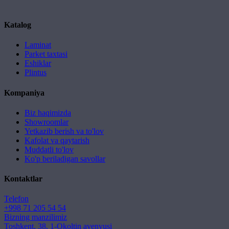
Katalog
Laminat
Parket taxtasi
Eshiklar
Plintus
Kompaniya
Biz haqimizda
Showroomlar
Yetkazib berish va to'lov
Kafolat va qaytarish
Muddatli to'lov
Ko'p beriladigan savollar
Kontaktlar
Telefon
+998 71 205 54 54
Bizning manzilimiz
Toshkent, 38, 1-Okoltin avenyusi