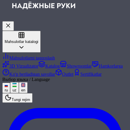
Mahsulotlar katalogi
Mahsulotlarni taqqoslash
3D Vizualizator
Katalog
Showroomlar
Hamkorlarga
Ko'p beriladigan savollar
Outlet
Sertifikatlar
Выбор языка / Language
ru
uz
en
Tungi rejim