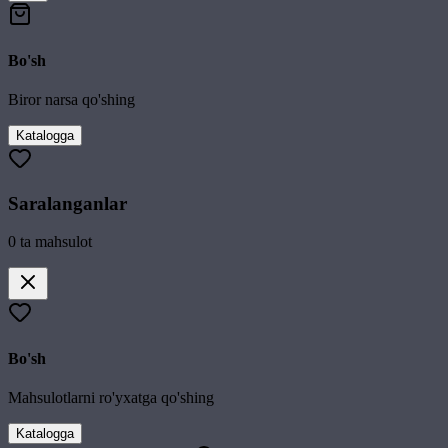
Bo'sh
Biror narsa qo'shing
Katalogga
Saralanganlar
0
ta mahsulot
Bo'sh
Mahsulotlarni ro'yxatga qo'shing
Katalogga