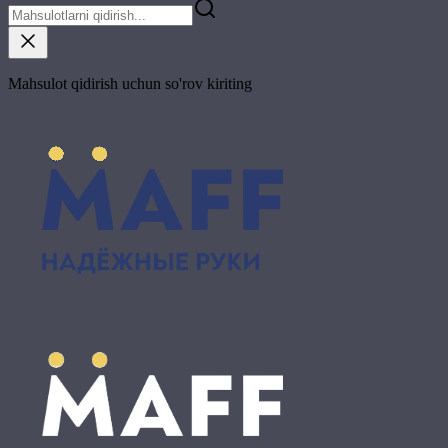
Mahsulot qidirish uchun so'rov kiriting