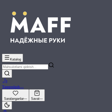
Katalog
Taqqoslash
—
Saralanganlar
—
Savat
—