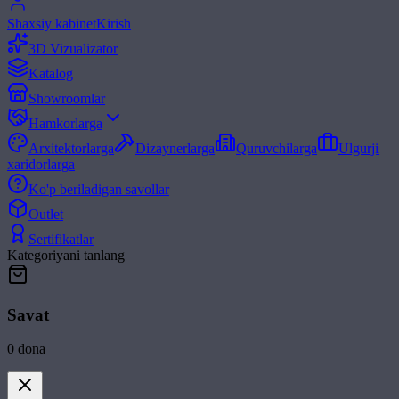
Shaxsiy kabinet
Kirish
3D Vizualizator
Katalog
Showroomlar
Hamkorlarga
Arxitektorlarga
Dizaynerlarga
Quruvchilarga
Ulgurji
xaridorlarga
Ko'p beriladigan savollar
Outlet
Sertifikatlar
Kategoriyani tanlang
Savat
0
dona