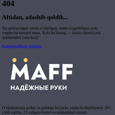
404
Aftidan, adashib qoldik...
Siz qidirayotgan sahifa o'chirilgan, nomi o'zgartirilgan yoki
vaqtincha mavjud emas. Xafa bo'lmang — bizda chiroyli pol
qoplamalari yana ko'p!
Katalogga
Bosh sahifaga
O'zbekistonda pollar va eshiklar bo'yicha yetakchi distribyutor. 20+
yillik tajriba, 23 xalqaro brend va mukammal xizmat.