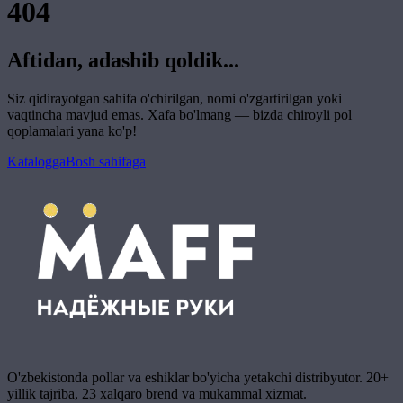
404
Aftidan, adashib qoldik...
Siz qidirayotgan sahifa o'chirilgan, nomi o'zgartirilgan yoki
vaqtincha mavjud emas. Xafa bo'lmang — bizda chiroyli pol
qoplamalari yana ko'p!
Katalogga
Bosh sahifaga
O'zbekistonda pollar va eshiklar bo'yicha yetakchi distribyutor. 20+
yillik tajriba, 23 xalqaro brend va mukammal xizmat.