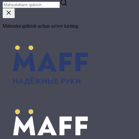
Mahsulot qidirish uchun so'rov kiriting