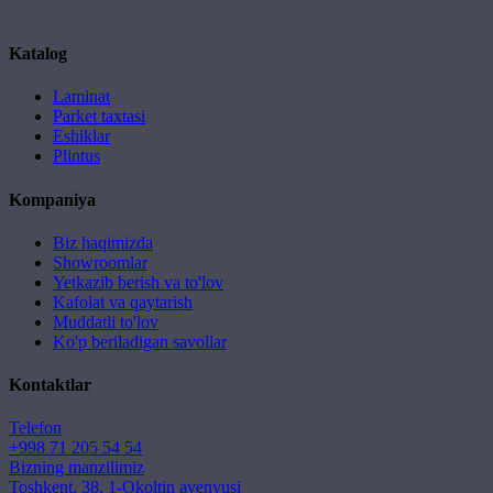
Katalog
Laminat
Parket taxtasi
Eshiklar
Plintus
Kompaniya
Biz haqimizda
Showroomlar
Yetkazib berish va to'lov
Kafolat va qaytarish
Muddatli to'lov
Ko'p beriladigan savollar
Kontaktlar
Telefon
+998 71 205 54 54
Bizning manzilimiz
Toshkent, 38, 1-Okoltin avenyusi