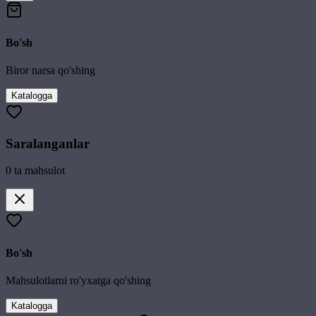
Bo'sh
Biror narsa qo'shing
Katalogga
Saralanganlar
0
ta mahsulot
Bo'sh
Mahsulotlarni ro'yxatga qo'shing
Katalogga