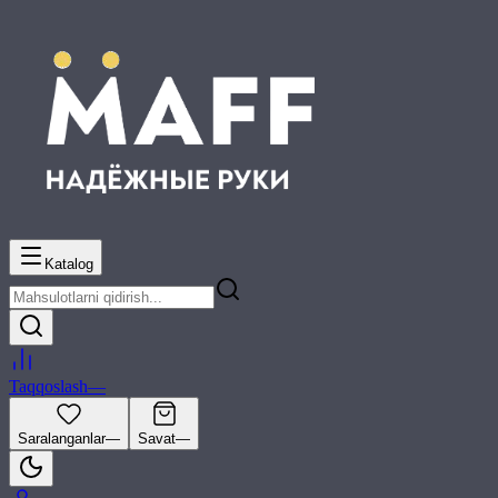
Katalog
Taqqoslash
—
Saralanganlar
—
Savat
—