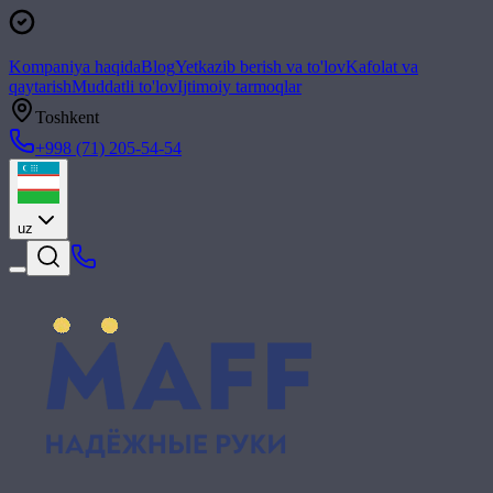
Kompaniya haqida
Blog
Yetkazib berish va to'lov
Kafolat va
qaytarish
Muddatli to'lov
Ijtimoiy tarmoqlar
Toshkent
+998 (71) 205-54-54
uz