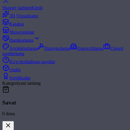
Shaxsiy kabinet
Kirish
3D Vizualizator
Katalog
Showroomlar
Hamkorlarga
Arxitektorlarga
Dizaynerlarga
Quruvchilarga
Ulgurji
xaridorlarga
Ko'p beriladigan savollar
Outlet
Sertifikatlar
Kategoriyani tanlang
Savat
0
dona