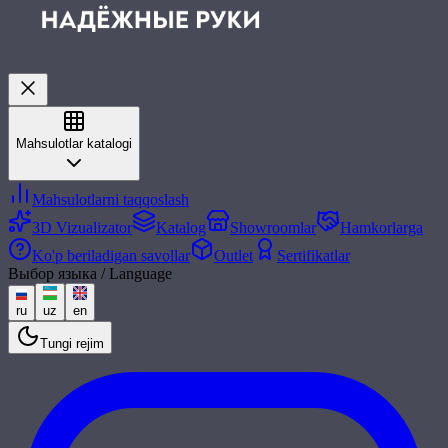
Mahsulotlar katalogi
Mahsulotlarni taqqoslash
3D Vizualizator
Katalog
Showroomlar
Hamkorlarga
Ko'p beriladigan savollar
Outlet
Sertifikatlar
Выбор языка / Language
ru
uz
en
Tungi rejim