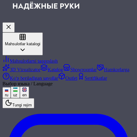
Mahsulotlar katalogi
Mahsulotlarni taqqoslash
3D Vizualizator
Katalog
Showroomlar
Hamkorlarga
Ko'p beriladigan savollar
Outlet
Sertifikatlar
Выбор языка / Language
ru
uz
en
Tungi rejim