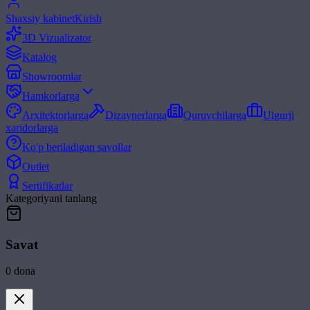
Shaxsiy kabinet
Kirish
3D Vizualizator
Katalog
Showroomlar
Hamkorlarga
Arxitektorlarga
Dizaynerlarga
Quruvchilarga
Ulgurji
xaridorlarga
Ko'p beriladigan savollar
Outlet
Sertifikatlar
Kategoriyani tanlang
Savat
0
dona