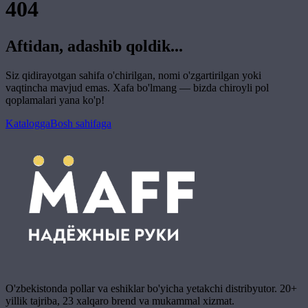
404
Aftidan, adashib qoldik...
Siz qidirayotgan sahifa o'chirilgan, nomi o'zgartirilgan yoki
vaqtincha mavjud emas. Xafa bo'lmang — bizda chiroyli pol
qoplamalari yana ko'p!
Katalogga
Bosh sahifaga
O'zbekistonda pollar va eshiklar bo'yicha yetakchi distribyutor. 20+
yillik tajriba, 23 xalqaro brend va mukammal xizmat.