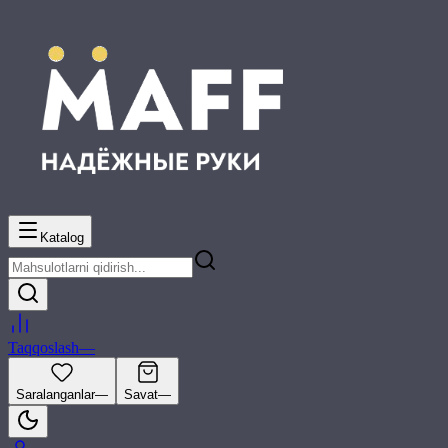
Katalog
Taqqoslash
—
Saralanganlar
—
Savat
—