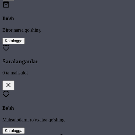
Bo'sh
Biror narsa qo'shing
Katalogga
Saralanganlar
0
ta mahsulot
Bo'sh
Mahsulotlarni ro'yxatga qo'shing
Katalogga