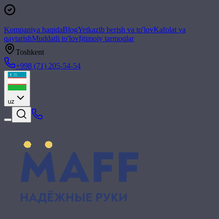
Kompaniya haqida
Blog
Yetkazib berish va to'lov
Kafolat va
qaytarish
Muddatli to'lov
Ijtimoiy tarmoqlar
Toshkent
+998 (71) 205-54-54
uz