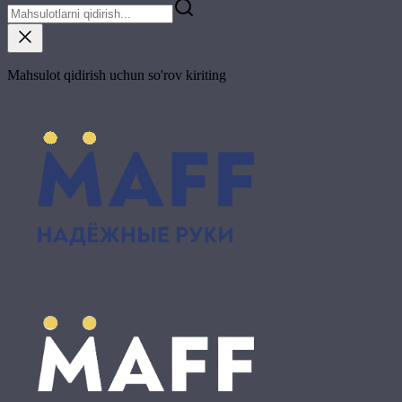
Mahsulot qidirish uchun so'rov kiriting