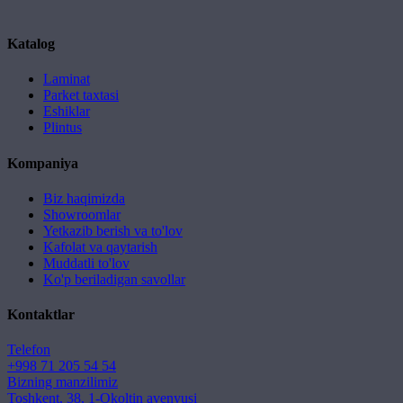
Katalog
Laminat
Parket taxtasi
Eshiklar
Plintus
Kompaniya
Biz haqimizda
Showroomlar
Yetkazib berish va to'lov
Kafolat va qaytarish
Muddatli to'lov
Ko'p beriladigan savollar
Kontaktlar
Telefon
+998 71 205 54 54
Bizning manzilimiz
Toshkent, 38, 1-Okoltin avenyusi