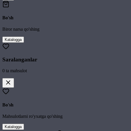
Bo'sh
Biror narsa qo'shing
Katalogga
Saralanganlar
0
ta mahsulot
Bo'sh
Mahsulotlarni ro'yxatga qo'shing
Katalogga