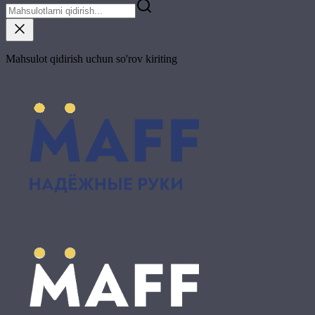
Mahsulot qidirish uchun so'rov kiriting