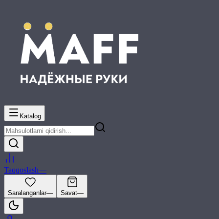
Katalog
Taqqoslash
—
Saralanganlar
—
Savat
—