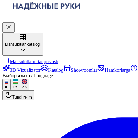
Mahsulotlar katalogi
Mahsulotlarni taqqoslash
3D Vizualizator
Katalog
Showroomlar
Hamkorlarga
Выбор языка / Language
ru
uz
en
Tungi rejim