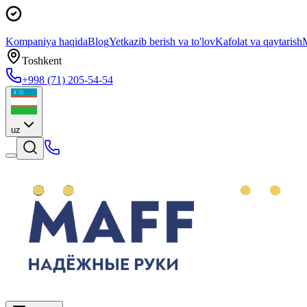
Kompaniya haqida
Blog
Yetkazib berish va to'lov
Kafolat va qaytarish
M
Toshkent
+998 (71) 205-54-54
uz