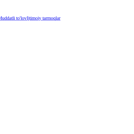
uddatli to'lov
Ijtimoiy tarmoqlar