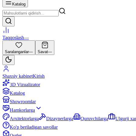
Katalog
Taqqoslash
—
Saralanganlar
—
Savat
—
Shaxsiy kabinet
Kirish
3D Vizualizator
Katalog
Showroomlar
Hamkorlarga
Arxitektorlarga
Dizaynerlarga
Quruvchilarga
Ulgurji xa
Ko'p beriladigan savollar
Outlet