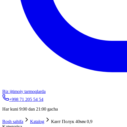
Biz ijtimoiy tarmoqlarda
+998 71 205 54 54
Har kuni 9:00 dan 21:00 gacha
Bosh sahifa
Katalog
Кант Полук 40мм 0,9
Kategoriya