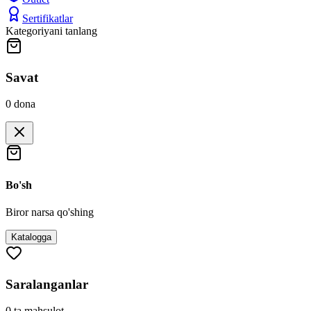
Sertifikatlar
Kategoriyani tanlang
Savat
0
dona
Bo'sh
Biror narsa qo'shing
Katalogga
Saralanganlar
0
ta mahsulot