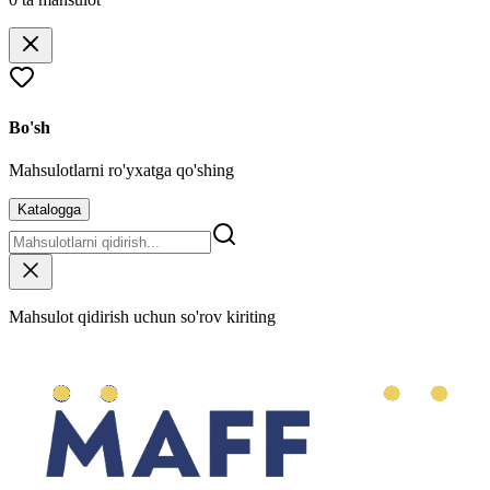
Bo'sh
Mahsulotlarni ro'yxatga qo'shing
Katalogga
Mahsulot qidirish uchun so'rov kiriting