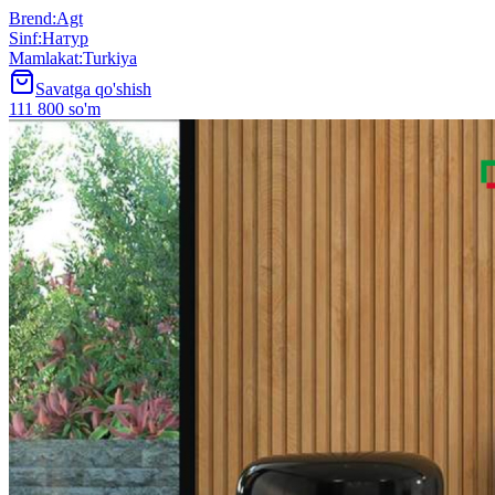
Brend
:
Agt
Sinf
:
Натур
Mamlakat
:
Turkiya
Savatga qo'shish
111 800 so'm