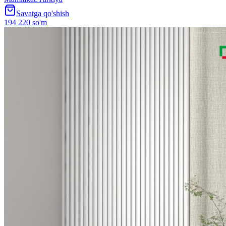
Savatga qo'shish
194 220 so'm