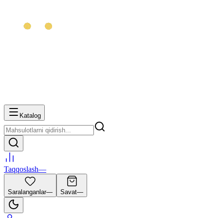
Katalog
Taqqoslash
—
Saralanganlar
—
Savat
—