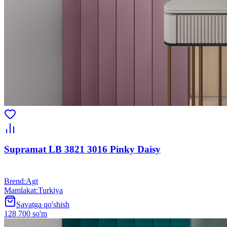
Supramat LB 3821 3016 Pinky Daisy
Brend
:
Agt
Mamlakat
:
Turkiya
Savatga qo'shish
128 700 so'm