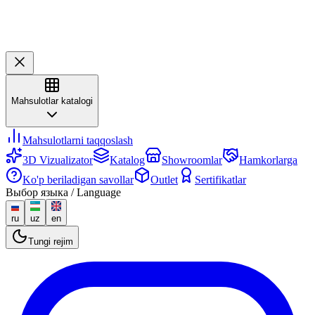
Mahsulotlar katalogi
Mahsulotlarni taqqoslash
3D Vizualizator
Katalog
Showroomlar
Hamkorlarga
Ko'p beriladigan savollar
Outlet
Sertifikatlar
Выбор языка / Language
ru
uz
en
Tungi rejim