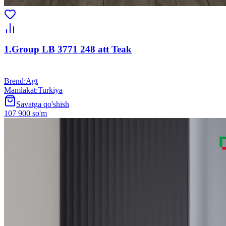
1.Group LB 3771 248 att Teak
Brend
:
Agt
Mamlakat
:
Turkiya
Savatga qo'shish
107 900 so'm