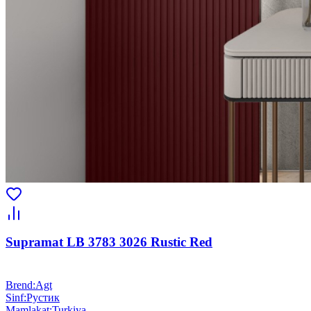
Supramat LB 3783 3026 Rustic Red
Brend
:
Agt
Sinf
:
Рустик
Mamlakat
:
Turkiya