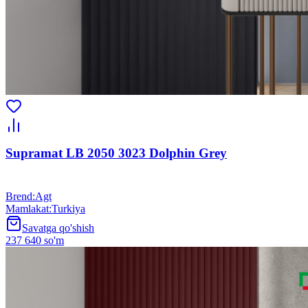
Supramat LB 2050 3023 Dolphin Grey
Brend
:
Agt
Mamlakat
:
Turkiya
Savatga qo'shish
237 640 so'm