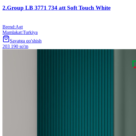
2.Group LB 3771 734 att Soft Touch White
Brend
:
Agt
Mamlakat
:
Turkiya
Savatga qo'shish
203 190 so'm