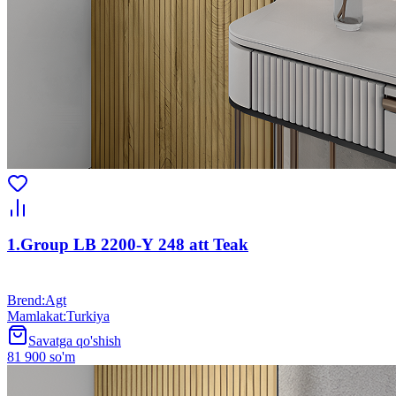
1.Group LB 2200-Y 248 att Teak
Brend
:
Agt
Mamlakat
:
Turkiya
Savatga qo'shish
81 900 so'm