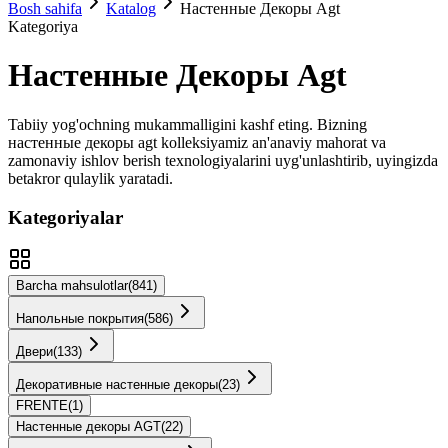
Bosh sahifa
Katalog
Настенные Декоры Agt
Kategoriya
Настенные Декоры Agt
Tabiiy yog'ochning mukammalligini kashf eting. Bizning
настенные декоры agt
kolleksiyamiz an'anaviy mahorat va
zamonaviy ishlov berish texnologiyalarini uyg'unlashtirib, uyingizda
betakror qulaylik yaratadi.
Kategoriyalar
Barcha mahsulotlar
(
841
)
Напольные покрытия
(
586
)
Двери
(
133
)
Декоративные настенные декоры
(
23
)
FRENTE
(
1
)
Настенные декоры AGT
(
22
)