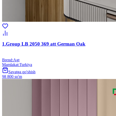
1.Group LB 2050 369 att German Oak
Brend
:
Agt
Mamlakat
:
Turkiya
Savatga qo'shish
98 800 so'm