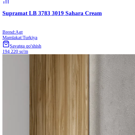
Supramat LB 3783 3019 Sahara Cream
Brend
:
Agt
Mamlakat
:
Turkiya
Savatga qo'shish
194 220 so'm