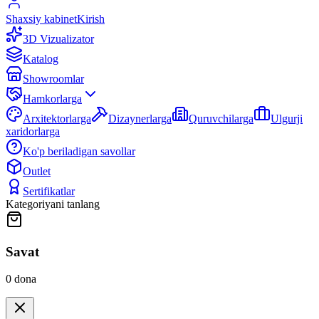
Shaxsiy kabinet
Kirish
3D Vizualizator
Katalog
Showroomlar
Hamkorlarga
Arxitektorlarga
Dizaynerlarga
Quruvchilarga
Ulgurji
xaridorlarga
Ko'p beriladigan savollar
Outlet
Sertifikatlar
Kategoriyani tanlang
Savat
0
dona