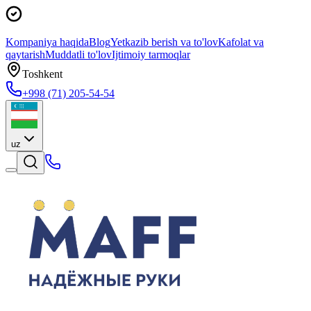
Kompaniya haqida
Blog
Yetkazib berish va to'lov
Kafolat va
qaytarish
Muddatli to'lov
Ijtimoiy tarmoqlar
Toshkent
+998 (71) 205-54-54
uz