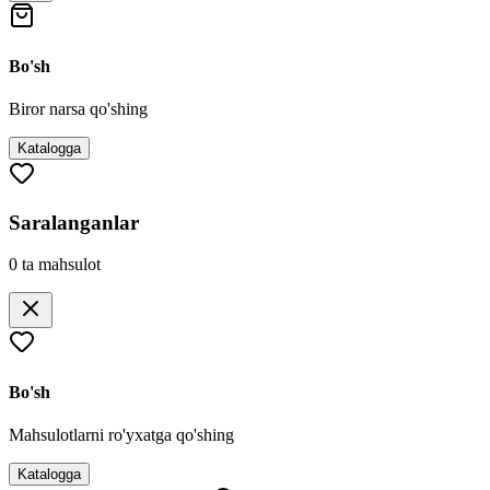
Bo'sh
Biror narsa qo'shing
Katalogga
Saralanganlar
0
ta mahsulot
Bo'sh
Mahsulotlarni ro'yxatga qo'shing
Katalogga