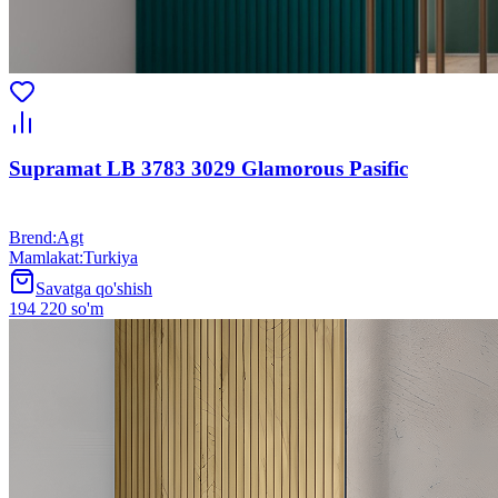
Supramat LB 3783 3029 Glamorous Pasific
Brend
:
Agt
Mamlakat
:
Turkiya
Savatga qo'shish
194 220 so'm