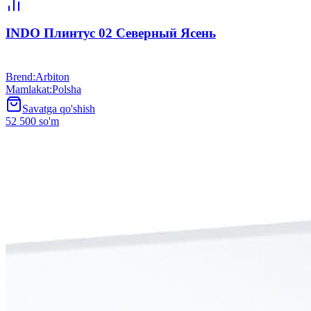
INDO Плинтус 02 Северный Ясень
Brend
:
Arbiton
Mamlakat
:
Polsha
Savatga qo'shish
52 500 so'm