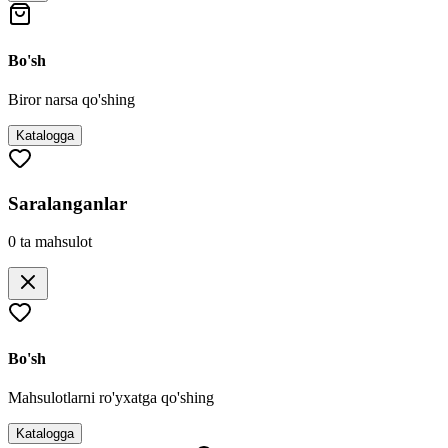
Bo'sh
Biror narsa qo'shing
Katalogga
Saralanganlar
0
ta mahsulot
Bo'sh
Mahsulotlarni ro'yxatga qo'shing
Katalogga