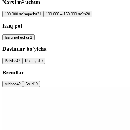
Narxi m² uchun
100 000 so'mgacha
31
100 000 – 150 000 so'm
20
Issiq pol
Issiq pol uchun
1
Davlatlar bo'yicha
Polsha
42
Rossiya
19
Brendlar
Arbiton
42
Solid
19