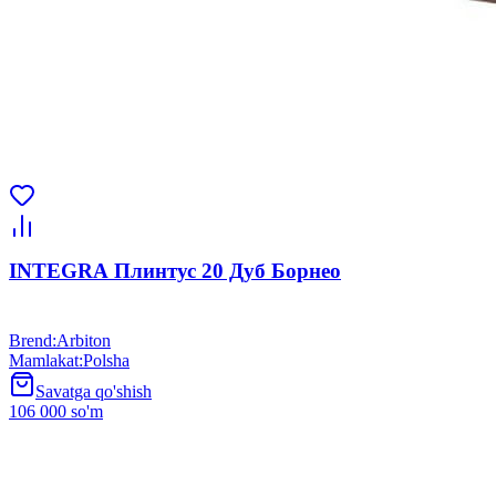
INTEGRA Плинтус 20 Дуб Борнео
Brend
:
Arbiton
Mamlakat
:
Polsha
Savatga qo'shish
106 000 so'm