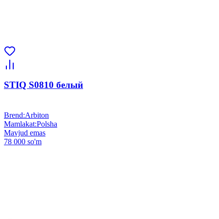
STIQ S0810 белый
Brend
:
Arbiton
Mamlakat
:
Polsha
Mavjud emas
78 000 so'm