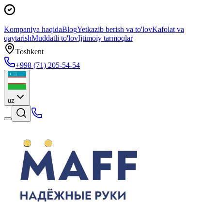
Kompaniya haqida
Blog
Yetkazib berish va to'lov
Kafolat va
qaytarish
Muddatli to'lov
Ijtimoiy tarmoqlar
Toshkent
+998 (71) 205-54-54
uz