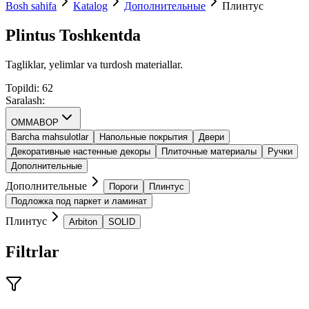
Bosh sahifa
Katalog
Дополнительные
Плинтус
Plintus Toshkentda
Tagliklar, yelimlar va turdosh materiallar.
Topildi
:
62
Saralash
:
OMMABOP
Barcha mahsulotlar
Напольные покрытия
Двери
Декоративные настенные декоры
Плиточные материалы
Ручки
Дополнительные
Дополнительные
Пороги
Плинтус
Подложка под паркет и ламинат
Плинтус
Arbiton
SOLID
Filtrlar