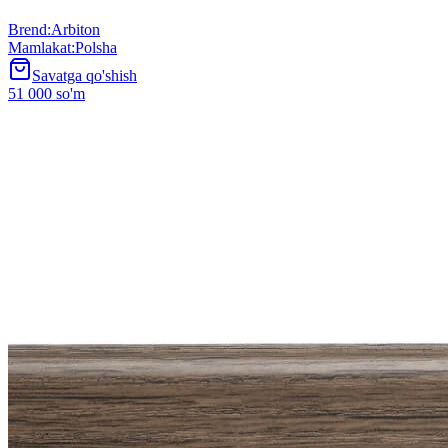
Brend
:
Arbiton
Mamlakat
:
Polsha
Savatga qo'shish
51 000 so'm