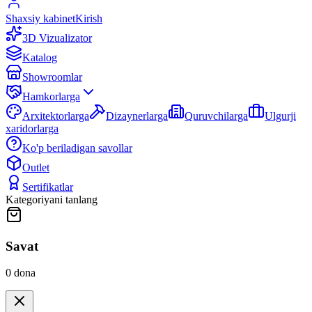
Shaxsiy kabinet
Kirish
3D Vizualizator
Katalog
Showroomlar
Hamkorlarga
Arxitektorlarga
Dizaynerlarga
Quruvchilarga
Ulgurji
xaridorlarga
Ko'p beriladigan savollar
Outlet
Sertifikatlar
Kategoriyani tanlang
Savat
0
dona