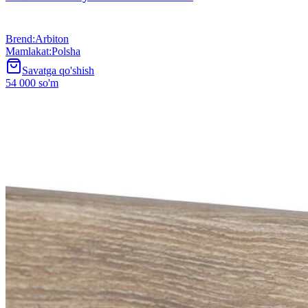
Brend
:
Arbiton
Mamlakat
:
Polsha
Savatga qo'shish
54 000 so'm