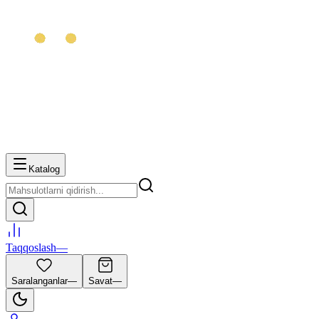
Katalog
Taqqoslash
—
Saralanganlar
—
Savat
—