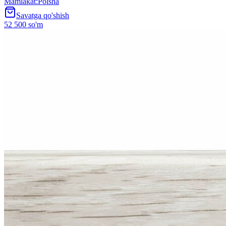
Mamlakat
:
Polsha
Savatga qo'shish
52 500 so'm