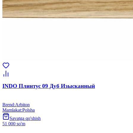
INDO Плинтус 09 Дуб Изысканный
Brend
:
Arbiton
Mamlakat
:
Polsha
Savatga qo'shish
51 000 so'm