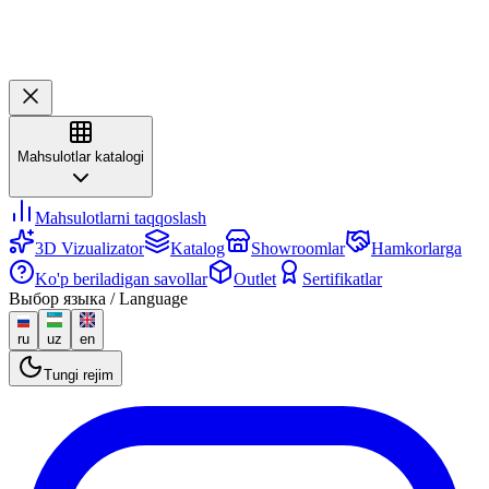
Mahsulotlar katalogi
Mahsulotlarni taqqoslash
3D Vizualizator
Katalog
Showroomlar
Hamkorlarga
Ko'p beriladigan savollar
Outlet
Sertifikatlar
Выбор языка / Language
ru
uz
en
Tungi rejim