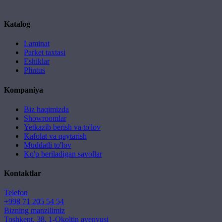
Katalog
Laminat
Parket taxtasi
Eshiklar
Plintus
Kompaniya
Biz haqimizda
Showroomlar
Yetkazib berish va to'lov
Kafolat va qaytarish
Muddatli to'lov
Ko'p beriladigan savollar
Kontaktlar
Telefon
+998 71 205 54 54
Bizning manzilimiz
Toshkent, 38, 1-Okoltin avenyusi