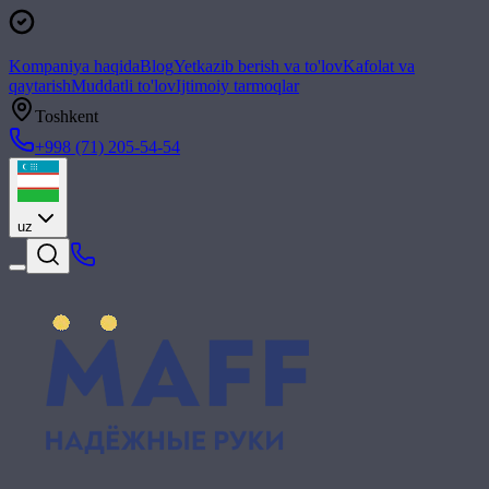
Kompaniya haqida
Blog
Yetkazib berish va to'lov
Kafolat va
qaytarish
Muddatli to'lov
Ijtimoiy tarmoqlar
Toshkent
+998 (71) 205-54-54
uz