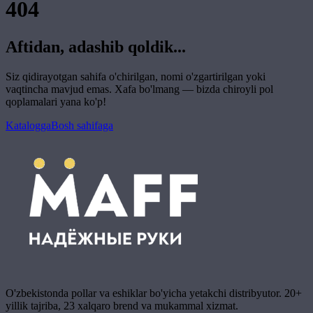
404
Aftidan, adashib qoldik...
Siz qidirayotgan sahifa o'chirilgan, nomi o'zgartirilgan yoki
vaqtincha mavjud emas. Xafa bo'lmang — bizda chiroyli pol
qoplamalari yana ko'p!
Katalogga
Bosh sahifaga
O'zbekistonda pollar va eshiklar bo'yicha yetakchi distribyutor. 20+
yillik tajriba, 23 xalqaro brend va mukammal xizmat.