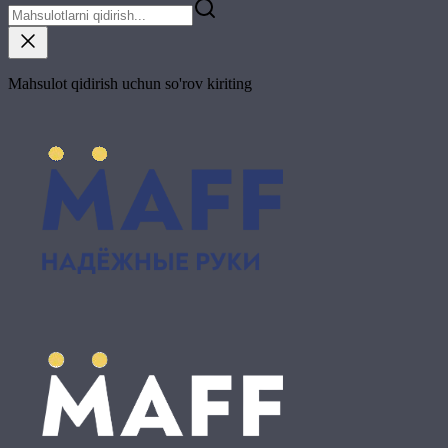
Mahsulot qidirish uchun so'rov kiriting