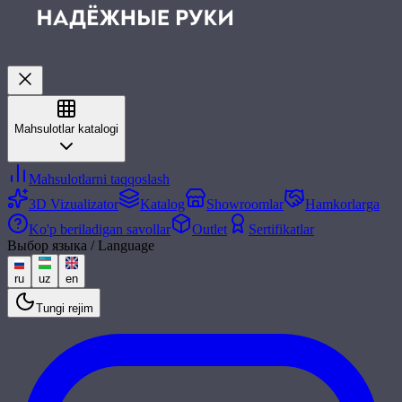
Mahsulotlar katalogi
Mahsulotlarni taqqoslash
3D Vizualizator
Katalog
Showroomlar
Hamkorlarga
Ko'p beriladigan savollar
Outlet
Sertifikatlar
Выбор языка / Language
ru
uz
en
Tungi rejim