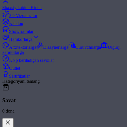
Shaxsiy kabinet
Kirish
3D Vizualizator
Katalog
Showroomlar
Hamkorlarga
Arxitektorlarga
Dizaynerlarga
Quruvchilarga
Ulgurji
xaridorlarga
Ko'p beriladigan savollar
Outlet
Sertifikatlar
Kategoriyani tanlang
Savat
0
dona