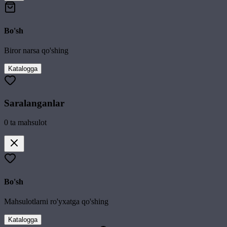
Bo'sh
Biror narsa qo'shing
Katalogga
Saralanganlar
0
ta mahsulot
Bo'sh
Mahsulotlarni ro'yxatga qo'shing
Katalogga