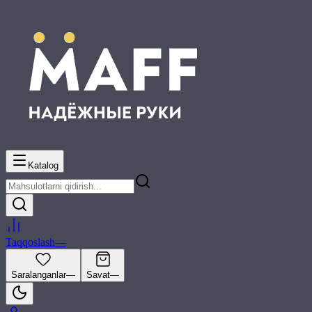
Katalog
Taqqoslash
—
Saralanganlar
—
Savat
—