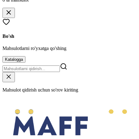
Bo'sh
Mahsulotlarni ro'yxatga qo'shing
Katalogga
Mahsulot qidirish uchun so'rov kiriting