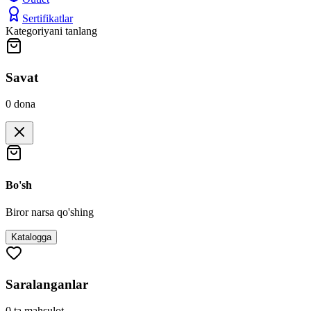
Sertifikatlar
Kategoriyani tanlang
Savat
0
dona
Bo'sh
Biror narsa qo'shing
Katalogga
Saralanganlar
0
ta mahsulot