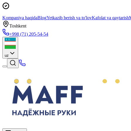
Kompaniya haqida
Blog
Yetkazib berish va to'lov
Kafolat va qaytarish
M
Toshkent
+998 (71) 205-54-54
uz