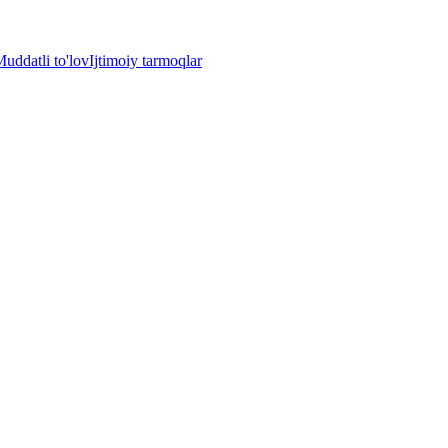
uddatli to'lov
Ijtimoiy tarmoqlar