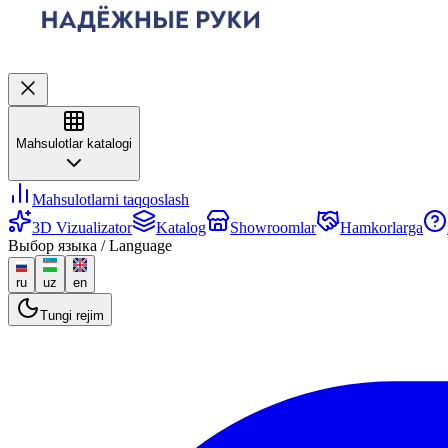
Mahsulotlar katalogi
Mahsulotlarni taqqoslash
3D Vizualizator
Katalog
Showroomlar
Hamkorlarga
Выбор языка / Language
ru
uz
en
Tungi rejim