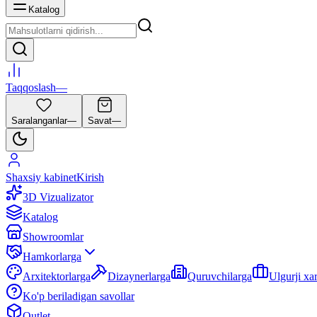
Katalog
Taqqoslash
—
Saralanganlar
—
Savat
—
Shaxsiy kabinet
Kirish
3D Vizualizator
Katalog
Showroomlar
Hamkorlarga
Arxitektorlarga
Dizaynerlarga
Quruvchilarga
Ulgurji xa
Ko'p beriladigan savollar
Outlet