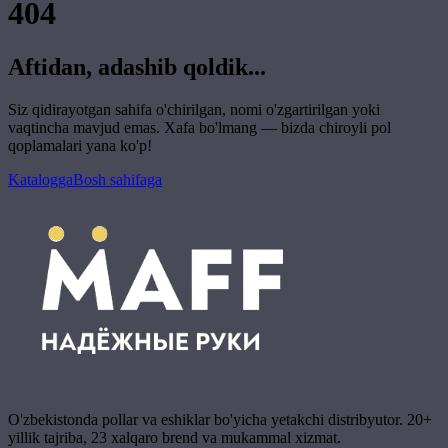
404
Aftidan, adashib qoldik...
Siz qidirayotgan sahifa o'chirilgan, nomi o'zgartirilgan yoki
vaqtincha mavjud emas. Xafa bo'lmang — bizda chiroyli pol
qoplamalari yana ko'p!
Katalogga
Bosh sahifaga
O'zbekistonda pollar va eshiklar bo'yicha yetakchi distribyutor. 20+
yillik tajriba, 23 xalqaro brend va mukammal xizmat.