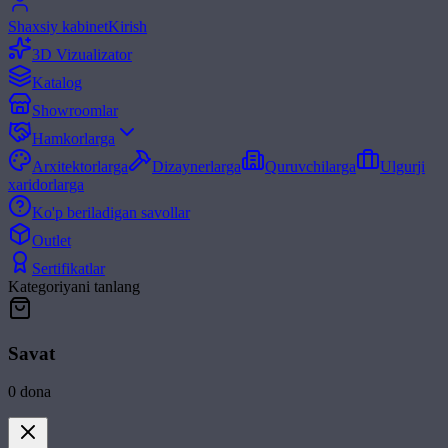
Shaxsiy kabinet
Kirish
3D Vizualizator
Katalog
Showroomlar
Hamkorlarga
Arxitektorlarga
Dizaynerlarga
Quruvchilarga
Ulgurji
xaridorlarga
Ko'p beriladigan savollar
Outlet
Sertifikatlar
Kategoriyani tanlang
Savat
0
dona