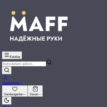
Katalog
Taqqoslash
—
Saralanganlar
—
Savat
—