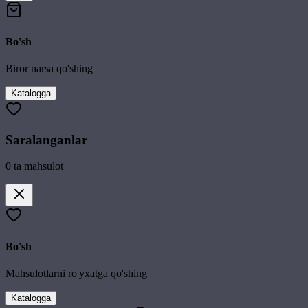
Bo'sh
Biror narsa qo'shing
Katalogga
Saralanganlar
0
ta mahsulot
Bo'sh
Mahsulotlarni ro'yxatga qo'shing
Katalogga