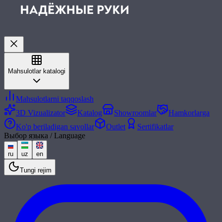
Mahsulotlar katalogi
Mahsulotlarni taqqoslash
3D Vizualizator
Katalog
Showroomlar
Hamkorlarga
Ko'p beriladigan savollar
Outlet
Sertifikatlar
Выбор языка / Language
ru
uz
en
Tungi rejim