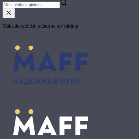
Mahsulot qidirish uchun so'rov kiriting