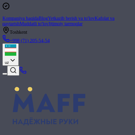
Kompaniya haqida
Blog
Yetkazib berish va to'lov
Kafolat va
qaytarish
Muddatli to'lov
Ijtimoiy tarmoqlar
Toshkent
+998 (71) 205-54-54
uz