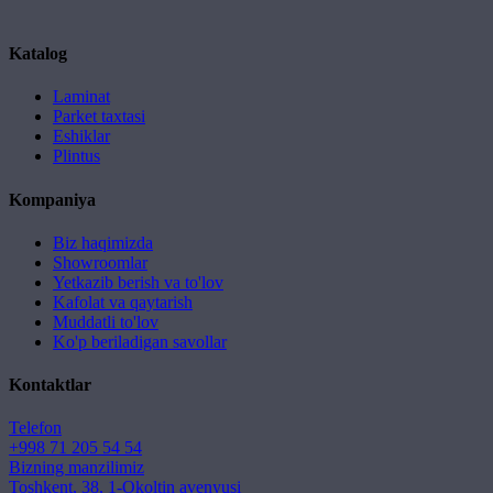
Katalog
Laminat
Parket taxtasi
Eshiklar
Plintus
Kompaniya
Biz haqimizda
Showroomlar
Yetkazib berish va to'lov
Kafolat va qaytarish
Muddatli to'lov
Ko'p beriladigan savollar
Kontaktlar
Telefon
+998 71 205 54 54
Bizning manzilimiz
Toshkent, 38, 1-Okoltin avenyusi