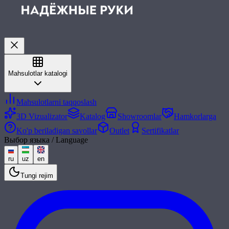
Mahsulotlar katalogi
Mahsulotlarni taqqoslash
3D Vizualizator
Katalog
Showroomlar
Hamkorlarga
Ko'p beriladigan savollar
Outlet
Sertifikatlar
Выбор языка / Language
ru
uz
en
Tungi rejim