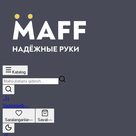
Katalog
Taqqoslash
—
Saralanganlar
—
Savat
—