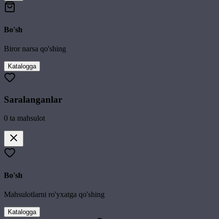
Bo'sh
Biror narsa qo'shing
Katalogga
Saralanganlar
0
ta mahsulot
Bo'sh
Mahsulotlarni ro'yxatga qo'shing
Katalogga