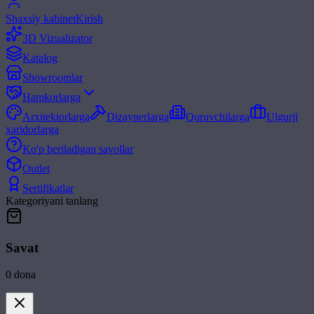
Shaxsiy kabinet
Kirish
3D Vizualizator
Katalog
Showroomlar
Hamkorlarga
Arxitektorlarga
Dizaynerlarga
Quruvchilarga
Ulgurji
xaridorlarga
Ko'p beriladigan savollar
Outlet
Sertifikatlar
Kategoriyani tanlang
Savat
0
dona