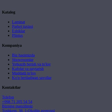
Katalog
Laminat
Parket taxtasi
Eshiklar
Plintus
Kompaniya
Biz haqimizda
Showroomlar
Yetkazib berish va to'lov
Kafolat va qaytarish
Muddatli to'lov
Ko'p beriladigan savollar
Kontaktlar
Telefon
+998 71 205 54 54
Bizning manzilimiz
Toshkent, 38, 1-Okoltin avenyusi