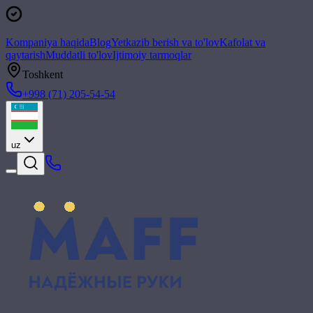
Kompaniya haqida
Blog
Yetkazib berish va to'lov
Kafolat va
qaytarish
Muddatli to'lov
Ijtimoiy tarmoqlar
Toshkent
+998 (71) 205-54-54
uz