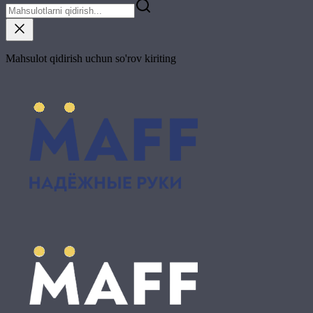
Mahsulot qidirish uchun so'rov kiriting