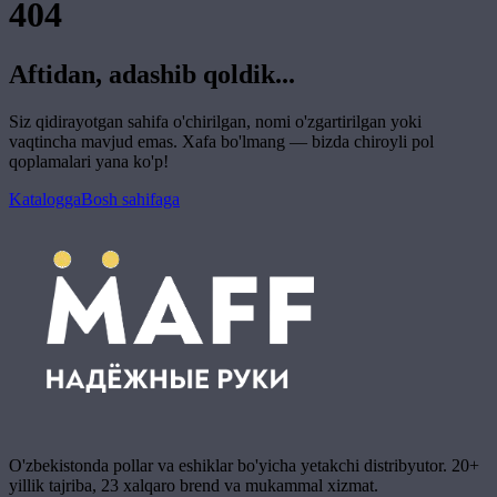
404
Aftidan, adashib qoldik...
Siz qidirayotgan sahifa o'chirilgan, nomi o'zgartirilgan yoki
vaqtincha mavjud emas. Xafa bo'lmang — bizda chiroyli pol
qoplamalari yana ko'p!
Katalogga
Bosh sahifaga
O'zbekistonda pollar va eshiklar bo'yicha yetakchi distribyutor. 20+
yillik tajriba, 23 xalqaro brend va mukammal xizmat.