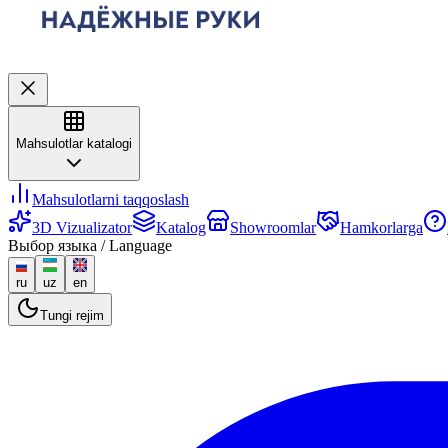
Mahsulotlar katalogi
Mahsulotlarni taqqoslash
3D Vizualizator
Katalog
Showroomlar
Hamkorlarga
Выбор языка / Language
ru
uz
en
Tungi rejim