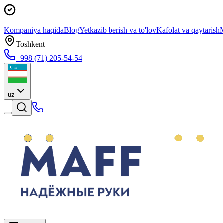
Kompaniya haqida
Blog
Yetkazib berish va to'lov
Kafolat va qaytarish
M
Toshkent
+998 (71) 205-54-54
uz