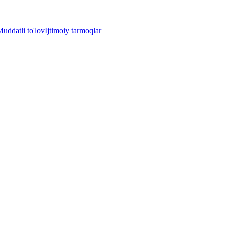
uddatli to'lov
Ijtimoiy tarmoqlar