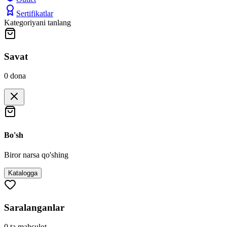
Sertifikatlar
Kategoriyani tanlang
Savat
0
dona
Bo'sh
Biror narsa qo'shing
Katalogga
Saralanganlar
0
ta mahsulot