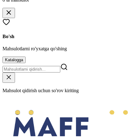
Bo'sh
Mahsulotlarni ro'yxatga qo'shing
Katalogga
Mahsulot qidirish uchun so'rov kiriting