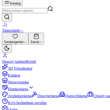
Katalog
Taqqoslash
—
Saralanganlar
—
Savat
—
Shaxsiy kabinet
Kirish
3D Vizualizator
Katalog
Showroomlar
Hamkorlarga
Arxitektorlarga
Dizaynerlarga
Quruvchilarga
Ulgurji xa
Ko'p beriladigan savollar
Outlet