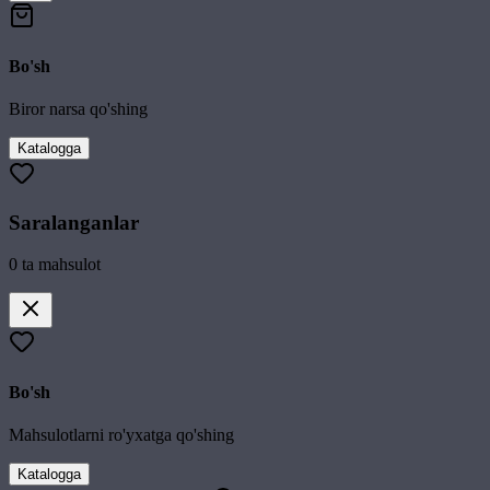
Bo'sh
Biror narsa qo'shing
Katalogga
Saralanganlar
0
ta mahsulot
Bo'sh
Mahsulotlarni ro'yxatga qo'shing
Katalogga