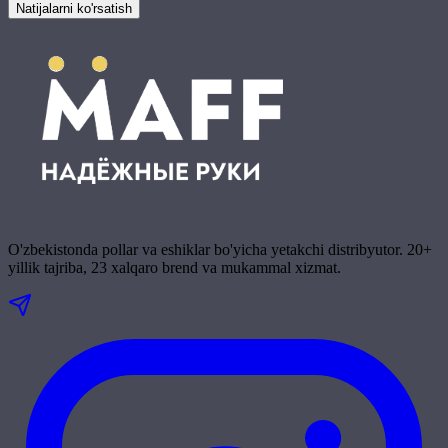
Natijalarni ko'rsatish
O'zbekistonda pollar va eshiklar bo'yicha yetakchi distribyutor. 20+
yillik tajriba, 23 xalqaro brend va mukammal xizmat.