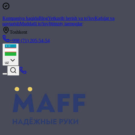
Kompaniya haqida
Blog
Yetkazib berish va to'lov
Kafolat va
qaytarish
Muddatli to'lov
Ijtimoiy tarmoqlar
Toshkent
+998 (71) 205-54-54
uz