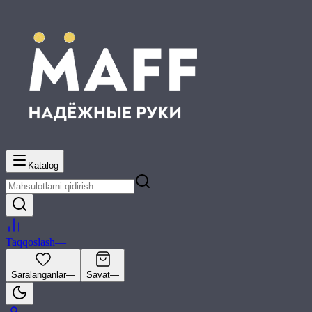
Katalog
Taqqoslash
—
Saralanganlar
—
Savat
—