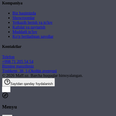
Kompaniya
Biz haqimizda
Showroomlar
Yetkazib berish va to'lov
Kafolat va qaytarish
Muddatli to'lov
Ko'p beriladigan savollar
Kontaktlar
Telefon
+998 71 205 54 54
Bizning manzilimiz
Toshkent, 38, 1-Okoltin avenyusi
©
2026
Maff.uz. Barcha huquqlar himoyalangan.
Saytdan qanday foydalanish
Menyu