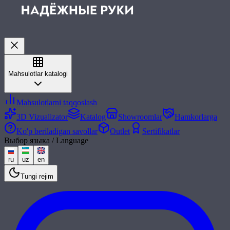
Mahsulotlar katalogi
Mahsulotlarni taqqoslash
3D Vizualizator
Katalog
Showroomlar
Hamkorlarga
Ko'p beriladigan savollar
Outlet
Sertifikatlar
Выбор языка / Language
ru
uz
en
Tungi rejim