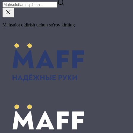
Mahsulot qidirish uchun so'rov kiriting