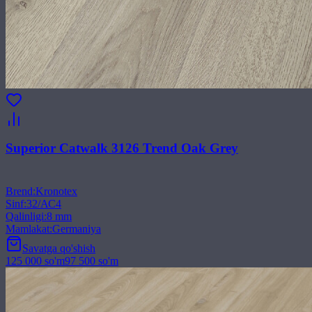
Superior Catwalk 3126 Trend Oak Grey
Brend
:
Kronotex
Sinf
:
32/АС4
Qalinligi
:
8 mm
Mamlakat
:
Germaniya
Savatga qo'shish
125 000
so'm
97 500
so'm