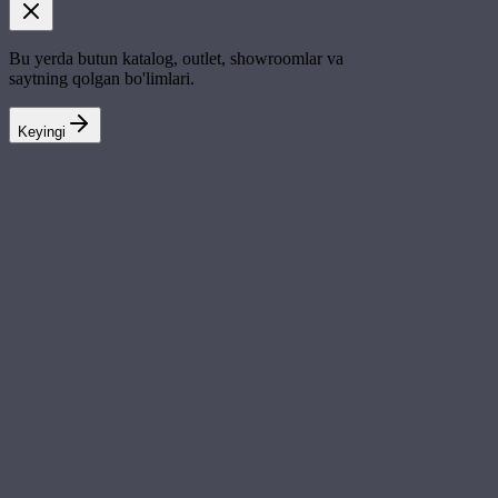
Bu yerda butun katalog, outlet, showroomlar va
saytning qolgan bo'limlari.
Keyingi