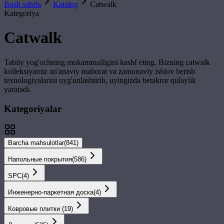
Bosh sahifa
Katalog
Catwalk
Kategoriya
Catwalk
Tabiiy yog'ochning mukammalligini kashf eting. Bizning
catwalk
kolleksiyamiz an'anaviy mahorat va zamonaviy ishlov berish
texnologiyalarini uyg'unlashtirib, uyingizda betakror qulaylik
yaratadi.
Kategoriyalar
Barcha mahsulotlar
(
841
)
Напольные покрытия
(
586
)
SPС
(
4
)
Инженерно-паркетная доска
(
4
)
Ковровые плитки
(
19
)