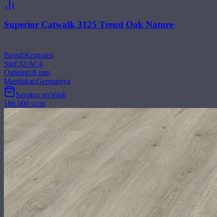
Superior Catwalk 3125 Trend Oak Nature
Brend
:
Kronotex
Sinf
:
32/АС4
Qalinligi
:
8 mm
Mamlakat
:
Germaniya
Savatga qo'shish
166 000 so'm