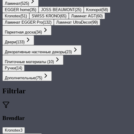
Ламинат
(
525
)
EGGER home
(
35
)
JOSS BEAUMONT
(
25
)
Kronopol
(
58
)
Kronotex
(
51
)
SWISS KRONO
(
65
)
Ламинат AGT
(
60
)
Ламинат EGGER Pro
(
132
)
Ламинат UltraDecor
(
99
)
Паркетная доска
(
34
)
Двери
(
133
)
Декоративные настенные декоры
(
23
)
Плиточные материалы
(
10
)
Ручки
(
14
)
Дополнительные
(
75
)
Filtrlar
Brendlar
Kronotex
3