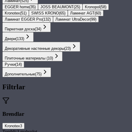
Ламинат
(
525
)
EGGER home
(
35
)
JOSS BEAUMONT
(
25
)
Kronopol
(
58
)
Kronotex
(
51
)
SWISS KRONO
(
65
)
Ламинат AGT
(
60
)
Ламинат EGGER Pro
(
132
)
Ламинат UltraDecor
(
99
)
Паркетная доска
(
34
)
Двери
(
133
)
Декоративные настенные декоры
(
23
)
Плиточные материалы
(
10
)
Ручки
(
14
)
Дополнительные
(
75
)
Filtrlar
Brendlar
Kronotex
3
Topildi:
3
mahsulot