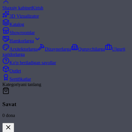
Shaxsiy kabinet
Kirish
3D Vizualizator
Katalog
Showroomlar
Hamkorlarga
Arxitektorlarga
Dizaynerlarga
Quruvchilarga
Ulgurji
xaridorlarga
Ko'p beriladigan savollar
Outlet
Sertifikatlar
Kategoriyani tanlang
Savat
0
dona