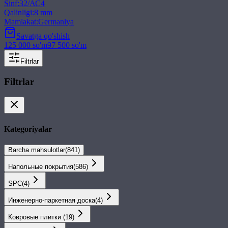
Sinf
:
32/АС4
Qalinligi
:
8 mm
Mamlakat
:
Germaniya
Savatga qo'shish
125 000
so'm
97 500
so'm
Filtrlar
Filtrlar
Kategoriyalar
Barcha mahsulotlar
(
841
)
Напольные покрытия
(
586
)
SPС
(
4
)
Инженерно-паркетная доска
(
4
)
Ковровые плитки
(
19
)