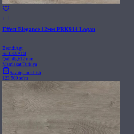
Effect Elegance 12мм PRK914 Logan
Brend
:
Agt
Sinf
:
32/АС4
Qalinligi
:
12 mm
Mamlakat
:
Turkiya
Savatga qo'shish
123 500 so'm