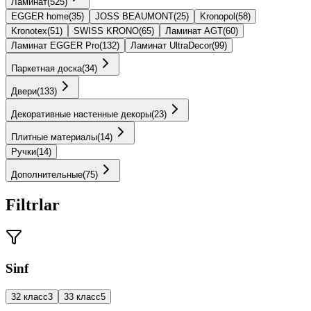
Ламинат
(
525
)
EGGER home
(
35
)
JOSS BEAUMONT
(
25
)
Kronopol
(
58
)
Kronotex
(
51
)
SWISS KRONO
(
65
)
Ламинат AGT
(
60
)
Ламинат EGGER Pro
(
132
)
Ламинат UltraDecor
(
99
)
Паркетная доска
(
34
)
Двери
(
133
)
Декоративные настенные декоры
(
23
)
Плитные материалы
(
14
)
Ручки
(
14
)
Дополнительные
(
75
)
Filtrlar
Sinf
32 класс
3
33 класс
5