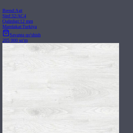
Brend
:
Agt
Sinf
:
32/АС4
Qalinligi
:
12 mm
Mamlakat
:
Turkiya
Savatga qo'shish
205 000 so'm