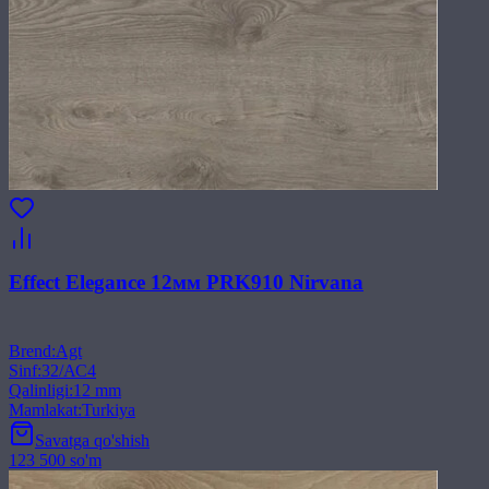
Effect Elegance 12мм PRK910 Nirvana
Brend
:
Agt
Sinf
:
32/АС4
Qalinligi
:
12 mm
Mamlakat
:
Turkiya
Savatga qo'shish
123 500 so'm