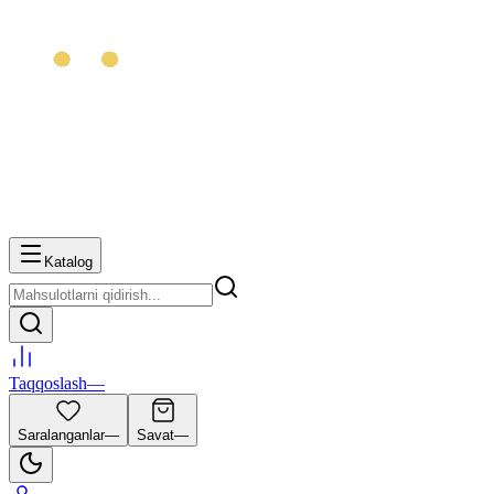
Katalog
Taqqoslash
—
Saralanganlar
—
Savat
—