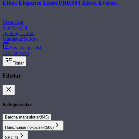
Effect Elegance 12мм PRK903 Effect Everest
Brend
:
Agt
Sinf
:
32/АС4
Qalinligi
:
12 mm
Mamlakat
:
Turkiya
Savatga qo'shish
123 500 so'm
Filtrlar
Filtrlar
Kategoriyalar
Barcha mahsulotlar
(
845
)
Напольные покрытия
(
586
)
SPС
(
4
)