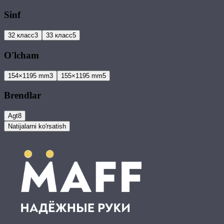
Sinf
32 класс
3
33 класс
5
O'lcham
154×1195 mm
3
155×1195 mm
5
Brendlar
Agt
8
Natijalarni ko'rsatish