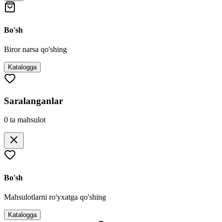
Bo'sh
Biror narsa qo'shing
Katalogga
Saralanganlar
0
ta mahsulot
Bo'sh
Mahsulotlarni ro'yxatga qo'shing
Katalogga