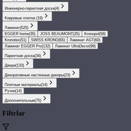
Инженерно-паркетная доска
(
4
)
Ковровые плитки
(
19
)
Ламинат
(
525
)
EGGER home
(
35
)
JOSS BEAUMONT
(
25
)
Kronopol
(
58
)
Kronotex
(
51
)
SWISS KRONO
(
65
)
Ламинат AGT
(
60
)
Ламинат EGGER Pro
(
132
)
Ламинат UltraDecor
(
99
)
Паркетная доска
(
34
)
Двери
(
133
)
Декоративные настенные декоры
(
23
)
Плитные материалы
(
14
)
Ручки
(
14
)
Дополнительные
(
75
)
Filtrlar