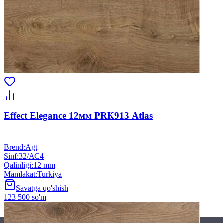
Effect Elegance 12мм PRK913 Atlas
Brend
:
Agt
Sinf
:
32/АС4
Qalinligi
:
12 mm
Mamlakat
:
Turkiya
Savatga qo'shish
123 500 so'm