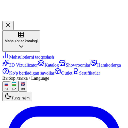
Mahsulotlar katalogi
Mahsulotlarni taqqoslash
3D Vizualizator
Katalog
Showroomlar
Hamkorlarga
Ko'p beriladigan savollar
Outlet
Sertifikatlar
Выбор языка / Language
ru
uz
en
Tungi rejim