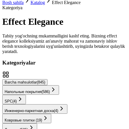
Bosh sahifa
Katalog
Effect Elegance
Kategoriya
Effect Elegance
Tabiiy yog'ochning mukammalligini kashf eting. Bizning
effect
elegance
kolleksiyamiz an'anaviy mahorat va zamonaviy ishlov
berish texnologiyalarini uyg'unlashtirib, uyingizda betakror qulaylik
yaratadi.
Kategoriyalar
Barcha mahsulotlar
(
845
)
Напольные покрытия
(
586
)
SPС
(
4
)
Инженерно-паркетная доска
(
4
)
Ковровые плитки
(
19
)