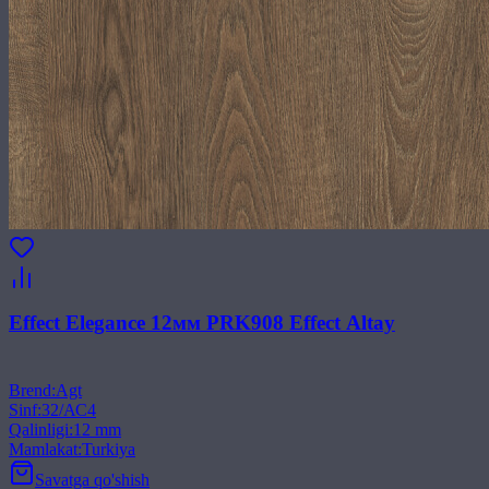
Effect Elegance 12мм PRK908 Effect Altay
Brend
:
Agt
Sinf
:
32/АС4
Qalinligi
:
12 mm
Mamlakat
:
Turkiya
Savatga qo'shish