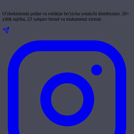
O'zbekistonda pollar va eshiklar bo'yicha yetakchi distribyutor. 20+
yillik tajriba, 23 xalqaro brend va mukammal xizmat.