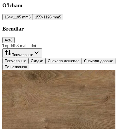
O'lcham
154×1195 mm
3
155×1195 mm
5
Brendlar
Agt
8
Topildi:
8
mahsulot
Популярные
Популярные
Скидки
Сначала дешевле
Сначала дороже
По названию