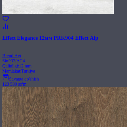
Effect Elegance 12мм PRK904 Effect Alp
Brend
:
Agt
Sinf
:
32/АС4
Qalinligi
:
12 mm
Mamlakat
:
Turkiya
Savatga qo'shish
123 500 so'm