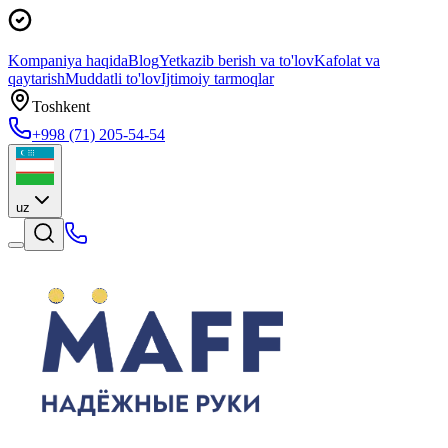
Kompaniya haqida
Blog
Yetkazib berish va to'lov
Kafolat va
qaytarish
Muddatli to'lov
Ijtimoiy tarmoqlar
Toshkent
+998 (71) 205-54-54
uz