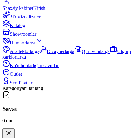
Shaxsiy kabinet
Kirish
3D Vizualizator
Katalog
Showroomlar
Hamkorlarga
Arxitektorlarga
Dizaynerlarga
Quruvchilarga
Ulgurji
xaridorlarga
Ko'p beriladigan savollar
Outlet
Sertifikatlar
Kategoriyani tanlang
Savat
0
dona