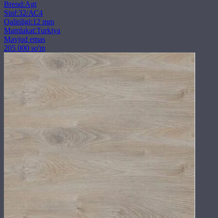
Brend
:
Agt
Sinf
:
32/АС4
Qalinligi
:
12 mm
Mamlakat
:
Turkiya
Mavjud emas
205 000 so'm