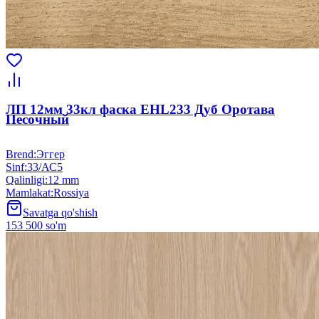
ЛП 12мм 33кл фаска EHL233 Дуб Оротава
Песочный
Brend
:
Эггер
Sinf
:
33/АС5
Qalinligi
:
12 mm
Mamlakat
:
Rossiya
Savatga qo'shish
153 500 so'm