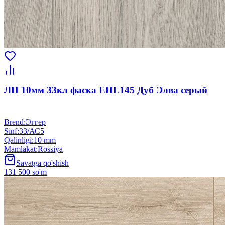
ЛП 10мм 33кл фаска EHL145 Дуб Элва серый
Brend
:
Эггер
Sinf
:
33/АС5
Qalinligi
:
10 mm
Mamlakat
:
Rossiya
Savatga qo'shish
131 500 so'm