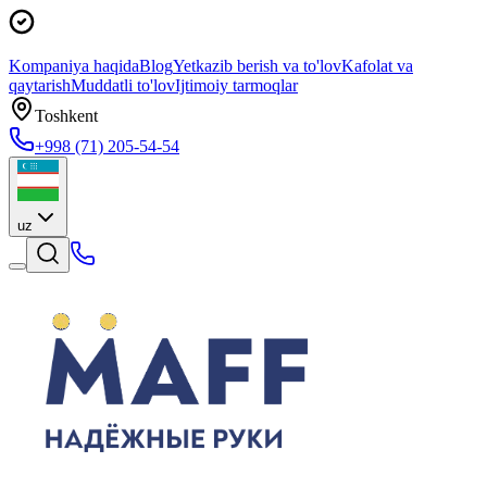
Kompaniya haqida
Blog
Yetkazib berish va to'lov
Kafolat va
qaytarish
Muddatli to'lov
Ijtimoiy tarmoqlar
Toshkent
+998 (71) 205-54-54
uz