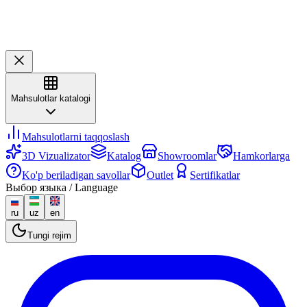
Mahsulotlar katalogi
Mahsulotlarni taqqoslash
3D Vizualizator
Katalog
Showroomlar
Hamkorlarga
Ko'p beriladigan savollar
Outlet
Sertifikatlar
Выбор языка / Language
ru
uz
en
Tungi rejim