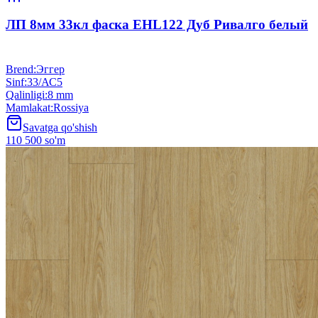
ЛП 8мм 33кл фаска EHL122 Дуб Ривалго белый
Brend
:
Эггер
Sinf
:
33/АС5
Qalinligi
:
8 mm
Mamlakat
:
Rossiya
Savatga qo'shish
110 500 so'm