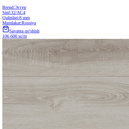
Brend
:
Эггер
Sinf
:
32/АС4
Qalinligi
:
8 mm
Mamlakat
:
Rossiya
Savatga qo'shish
106 600 so'm