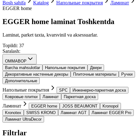
Bosh sahifa
Katalog
Напольные покрытия
Ламинат
EGGER home
EGGER home laminat Toshkentda
Laminat, parket taxta, kvarsvinil va aksessuarlar.
Topildi
:
37
Saralash
:
OMMABOP
Barcha mahsulotlar
Напольные покрытия
Двери
Декоративные настенные декоры
Плиточные материалы
Ручки
Дополнительные
Напольные покрытия
SPС
Инженерно-паркетная доска
Ковровые плитки
Ламинат
Паркетная доска
Ламинат
EGGER home
JOSS BEAUMONT
Kronopol
Kronotex
SWISS KRONO
Ламинат AGT
Ламинат EGGER Pro
Ламинат UltraDecor
Filtrlar