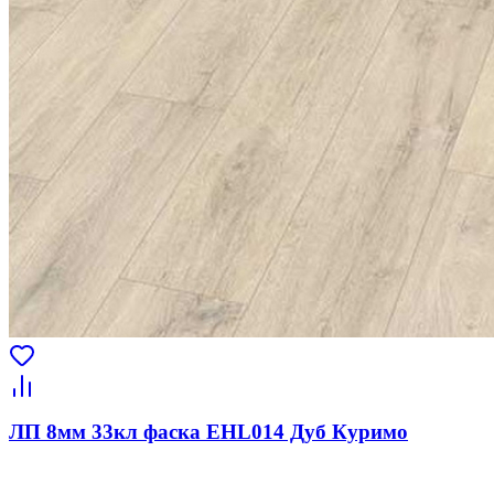
ЛП 8мм 33кл фаска EHL014 Дуб Куримо