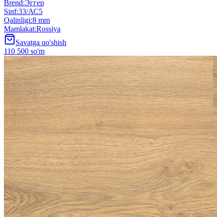
Brend
:
Эггер
Sinf
:
33/АС5
Qalinligi
:
8 mm
Mamlakat
:
Rossiya
Savatga qo'shish
110 500 so'm