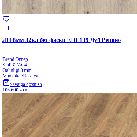
ЛП 8мм 32кл без фаски EHL135 Дуб Репино
Brend
:
Эггер
Sinf
:
32/АС4
Qalinligi
:
8 mm
Mamlakat
:
Rossiya
Savatga qo'shish
106 600 so'm