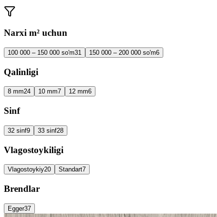
Narxi m² uchun
100 000 – 150 000 so'm
31
150 000 – 200 000 so'm
6
Qalinligi
8 mm
24
10 mm
7
12 mm
6
Sinf
32 sinf
9
33 sinf
28
Vlagostoykiligi
Vlagostoykiy
20
Standart
7
Brendlar
Egger
37