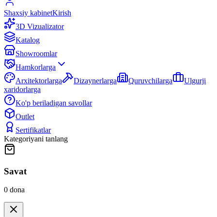
Shaxsiy kabinet
Kirish
3D Vizualizator
Katalog
Showroomlar
Hamkorlarga
Arxitektorlarga
Dizaynerlarga
Quruvchilarga
Ulgurji
xaridorlarga
Ko'p beriladigan savollar
Outlet
Sertifikatlar
Kategoriyani tanlang
Savat
0
dona