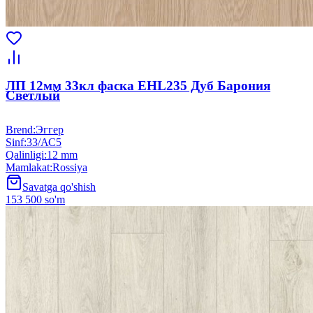
ЛП 12мм 33кл фаска EHL235 Дуб Барония
Светлый
Brend
:
Эггер
Sinf
:
33/АС5
Qalinligi
:
12 mm
Mamlakat
:
Rossiya
Savatga qo'shish
153 500 so'm