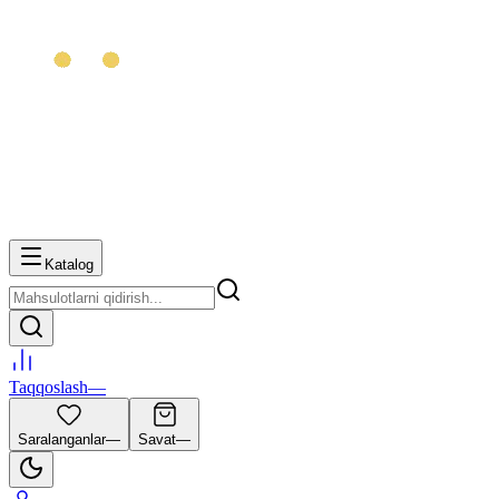
Katalog
Taqqoslash
—
Saralanganlar
—
Savat
—