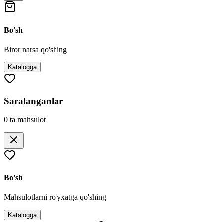
Bo'sh
Biror narsa qo'shing
Katalogga
Saralanganlar
0
ta mahsulot
Bo'sh
Mahsulotlarni ro'yxatga qo'shing
Katalogga