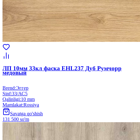
ЛП 10мм 33кл фаска EHL237 Дуб Румчорр
медовый
Brend
:
Эггер
Sinf
:
33/АС5
Qalinligi
:
10 mm
Mamlakat
:
Rossiya
Savatga qo'shish
131 500 so'm