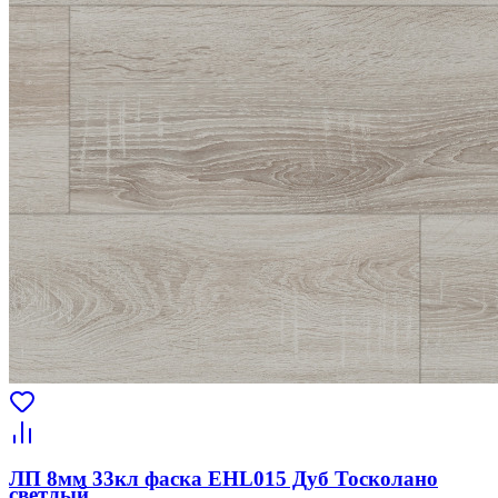
ЛП 8мм 33кл фаска EHL015 Дуб Тосколано
светлый