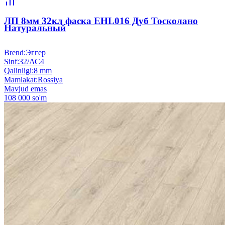
ЛП 8мм 32кл фаска EHL016 Дуб Тосколано
Натуральный
Brend
:
Эггер
Sinf
:
32/АС4
Qalinligi
:
8 mm
Mamlakat
:
Rossiya
Mavjud emas
108 000 so'm