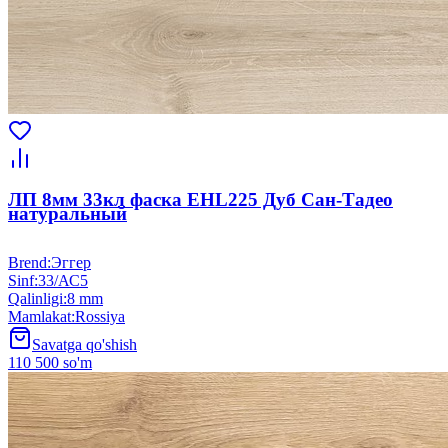
ЛП 8мм 33кл фаска EHL225 Дуб Сан-Тадео
натуральный
Brend
:
Эггер
Sinf
:
33/АС5
Qalinligi
:
8 mm
Mamlakat
:
Rossiya
Savatga qo'shish
110 500 so'm