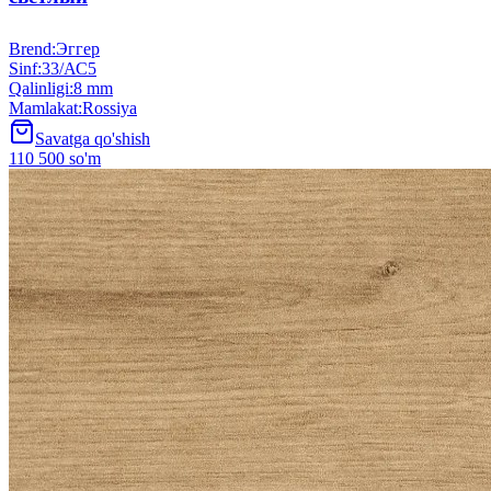
Brend
:
Эггер
Sinf
:
33/АС5
Qalinligi
:
8 mm
Mamlakat
:
Rossiya
Savatga qo'shish
110 500 so'm