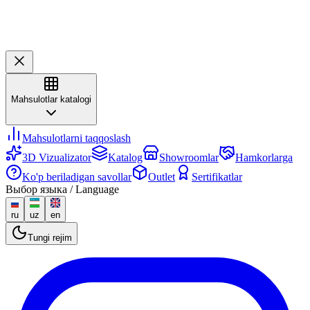
Mahsulotlar katalogi
Mahsulotlarni taqqoslash
3D Vizualizator
Katalog
Showroomlar
Hamkorlarga
Ko'p beriladigan savollar
Outlet
Sertifikatlar
Выбор языка / Language
ru
uz
en
Tungi rejim