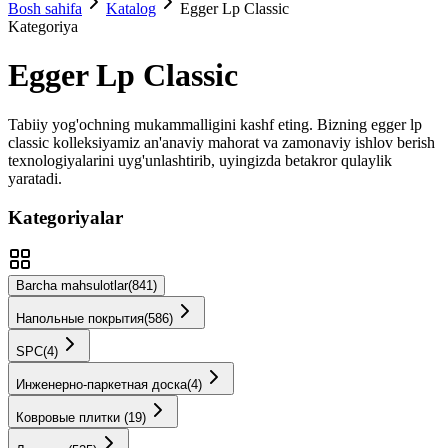
Bosh sahifa
Katalog
Egger Lp Classic
Kategoriya
Egger Lp Classic
Tabiiy yog'ochning mukammalligini kashf eting. Bizning
egger lp
classic
kolleksiyamiz an'anaviy mahorat va zamonaviy ishlov berish
texnologiyalarini uyg'unlashtirib, uyingizda betakror qulaylik
yaratadi.
Kategoriyalar
Barcha mahsulotlar
(
841
)
Напольные покрытия
(
586
)
SPС
(
4
)
Инженерно-паркетная доска
(
4
)
Ковровые плитки
(
19
)