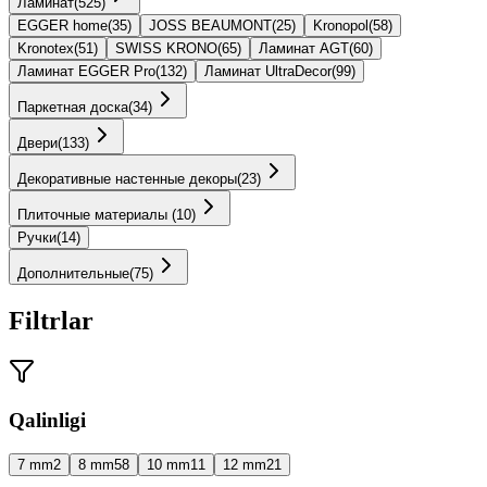
Ламинат
(
525
)
EGGER home
(
35
)
JOSS BEAUMONT
(
25
)
Kronopol
(
58
)
Kronotex
(
51
)
SWISS KRONO
(
65
)
Ламинат AGT
(
60
)
Ламинат EGGER Pro
(
132
)
Ламинат UltraDecor
(
99
)
Паркетная доска
(
34
)
Двери
(
133
)
Декоративные настенные декоры
(
23
)
Плиточные материалы
(
10
)
Ручки
(
14
)
Дополнительные
(
75
)
Filtrlar
Qalinligi
7 mm
2
8 mm
58
10 mm
11
12 mm
21