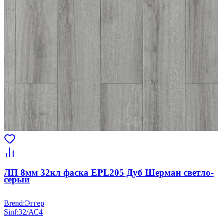
ЛП 8мм 32кл фаска EPL205 Дуб Шерман светло-
серый
Brend
:
Эггер
Sinf
:
32/АС4