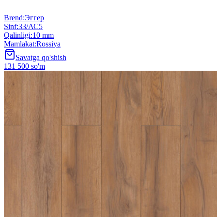
Brend
:
Эггер
Sinf
:
33/АС5
Qalinligi
:
10 mm
Mamlakat
:
Rossiya
Savatga qo'shish
131 500 so'm