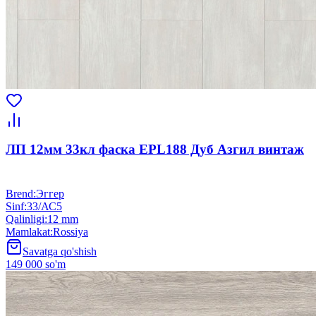
ЛП 12мм 33кл фаска EPL188 Дуб Азгил винтаж
Brend
:
Эггер
Sinf
:
33/АС5
Qalinligi
:
12 mm
Mamlakat
:
Rossiya
Savatga qo'shish
149 000 so'm