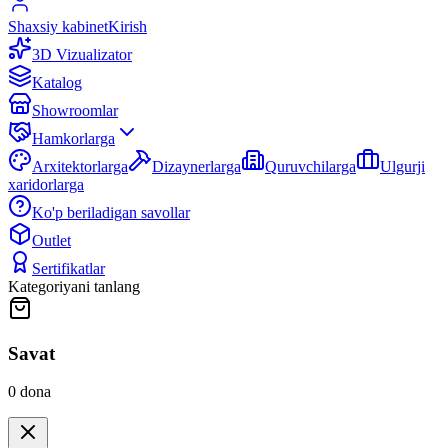
Shaxsiy kabinet
Kirish
3D Vizualizator
Katalog
Showroomlar
Hamkorlarga
Arxitektorlarga
Dizaynerlarga
Quruvchilarga
Ulgurji
xaridorlarga
Ko'p beriladigan savollar
Outlet
Sertifikatlar
Kategoriyani tanlang
Savat
0
dona