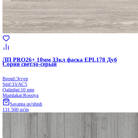
ЛП PRO26+ 10мм 33кл фаска EPL178 Дуб
Сория светло-серый
Brend
:
Эггер
Sinf
:
33/АС5
Qalinligi
:
10 mm
Mamlakat
:
Rossiya
Savatga qo'shish
131 500 so'm