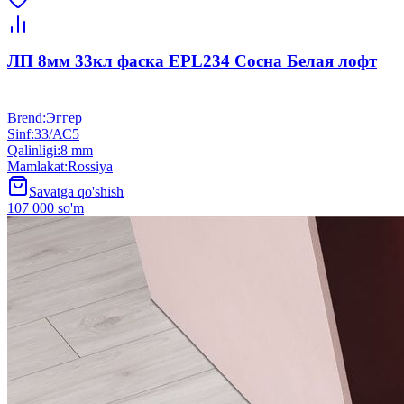
ЛП 8мм 33кл фаска EPL234 Сосна Белая лофт
Brend
:
Эггер
Sinf
:
33/АС5
Qalinligi
:
8 mm
Mamlakat
:
Rossiya
Savatga qo'shish
107 000 so'm