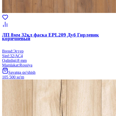
ЛП 8мм 32кл фаска EPL209 Дуб Гирлевик
коричневый
Brend
:
Эггер
Sinf
:
32/АС4
Qalinligi
:
8 mm
Mamlakat
:
Rossiya
Savatga qo'shish
105 500 so'm