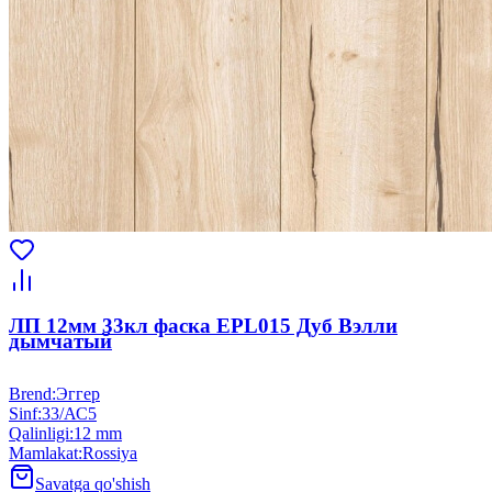
ЛП 12мм 33кл фаска EPL015 Дуб Вэлли
дымчатый
Brend
:
Эггер
Sinf
:
33/АС5
Qalinligi
:
12 mm
Mamlakat
:
Rossiya
Savatga qo'shish