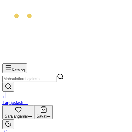
Katalog
Taqqoslash
—
Saralanganlar
—
Savat
—