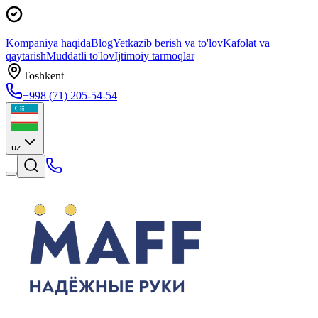
Kompaniya haqida
Blog
Yetkazib berish va to'lov
Kafolat va
qaytarish
Muddatli to'lov
Ijtimoiy tarmoqlar
Toshkent
+998 (71) 205-54-54
uz