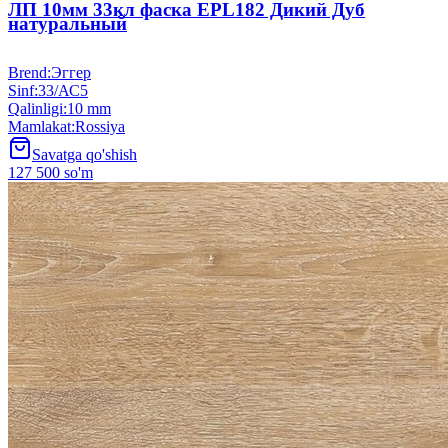
ЛП 10мм 33кл фаска EPL182 Дикий Дуб
натуральный
Brend
:
Эггер
Sinf
:
33/АС5
Qalinligi
:
10 mm
Mamlakat
:
Rossiya
Savatga qo'shish
127 500 so'm