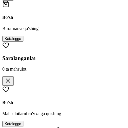
Bo'sh
Biror narsa qo'shing
Katalogga
Saralanganlar
0
ta mahsulot
Bo'sh
Mahsulotlarni ro'yxatga qo'shing
Katalogga