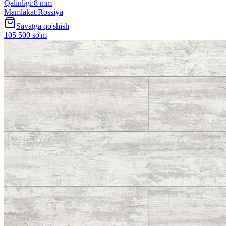
Qalinligi
:
8 mm
Mamlakat
:
Rossiya
Savatga qo'shish
105 500 so'm