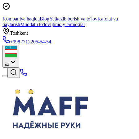
Kompaniya haqida
Blog
Yetkazib berish va to'lov
Kafolat va
qaytarish
Muddatli to'lov
Ijtimoiy tarmoqlar
Toshkent
+998 (71) 205-54-54
uz