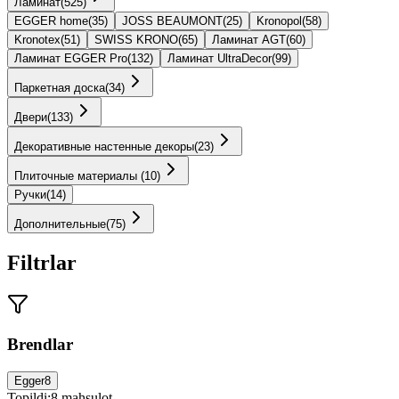
Ламинат
(
525
)
EGGER home
(
35
)
JOSS BEAUMONT
(
25
)
Kronopol
(
58
)
Kronotex
(
51
)
SWISS KRONO
(
65
)
Ламинат AGT
(
60
)
Ламинат EGGER Pro
(
132
)
Ламинат UltraDecor
(
99
)
Паркетная доска
(
34
)
Двери
(
133
)
Декоративные настенные декоры
(
23
)
Плиточные материалы
(
10
)
Ручки
(
14
)
Дополнительные
(
75
)
Filtrlar
Brendlar
Egger
8
Topildi:
8
mahsulot