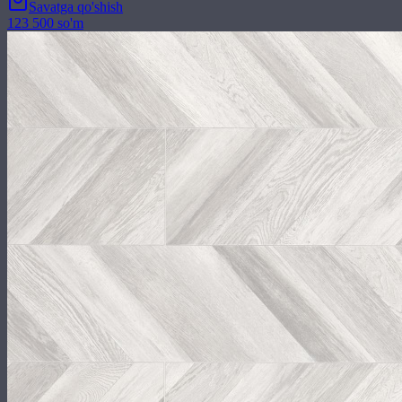
Savatga qo'shish
123 500 so'm