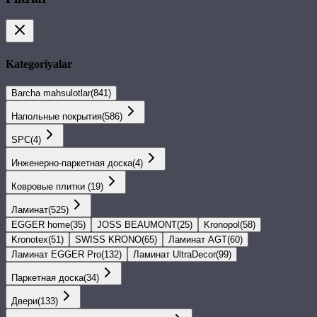
Kategoriyalar
Barcha mahsulotlar
(
841
)
Напольные покрытия
(
586
)
SPС
(
4
)
Инженерно-паркетная доска
(
4
)
Ковровые плитки
(
19
)
Ламинат
(
525
)
EGGER home
(
35
)
JOSS BEAUMONT
(
25
)
Kronopol
(
58
)
Kronotex
(
51
)
SWISS KRONO
(
65
)
Ламинат AGT
(
60
)
Ламинат EGGER Pro
(
132
)
Ламинат UltraDecor
(
99
)
Паркетная доска
(
34
)
Двери
(
133
)