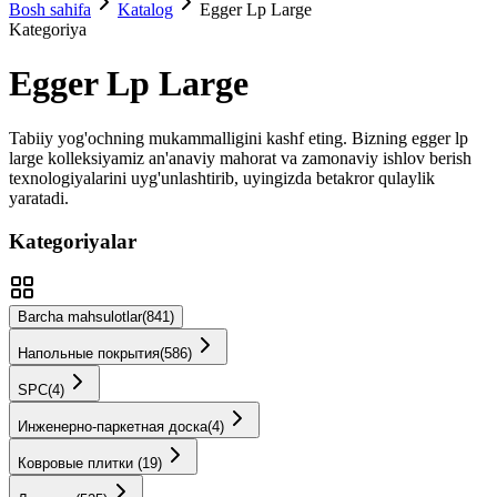
Bosh sahifa
Katalog
Egger Lp Large
Kategoriya
Egger Lp Large
Tabiiy yog'ochning mukammalligini kashf eting. Bizning
egger lp
large
kolleksiyamiz an'anaviy mahorat va zamonaviy ishlov berish
texnologiyalarini uyg'unlashtirib, uyingizda betakror qulaylik
yaratadi.
Kategoriyalar
Barcha mahsulotlar
(
841
)
Напольные покрытия
(
586
)
SPС
(
4
)
Инженерно-паркетная доска
(
4
)
Ковровые плитки
(
19
)