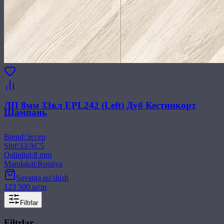
ЛП 8мм 33кл EPL242 (Left) Дуб Кестинкорт
Шампань
Brend
:
Эггер
Sinf
:
33/АС5
Qalinligi
:
8 mm
Mamlakat
:
Rossiya
Savatga qo'shish
123 500 so'm
Filtrlar
Filtrlar