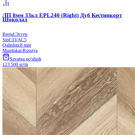
ЛП 8мм 33кл EPL240 (Right) Дуб Кестинкорт
Шоколад
Brend
:
Эггер
Sinf
:
33/АС5
Qalinligi
:
8 mm
Mamlakat
:
Rossiya
Savatga qo'shish
123 500 so'm