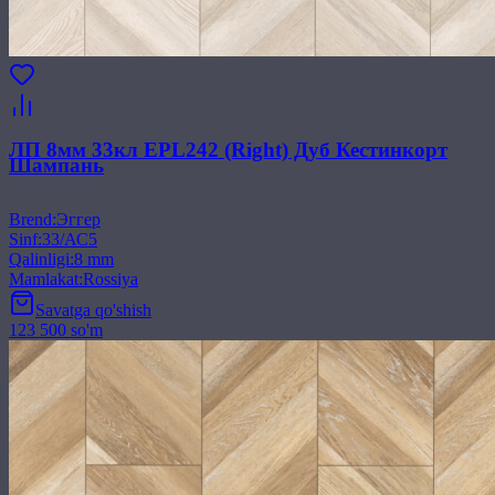
ЛП 8мм 33кл EPL242 (Right) Дуб Кестинкорт
Шампань
Brend
:
Эггер
Sinf
:
33/АС5
Qalinligi
:
8 mm
Mamlakat
:
Rossiya
Savatga qo'shish
123 500 so'm