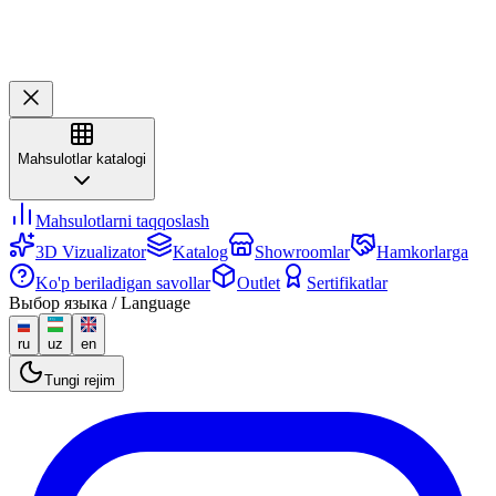
Mahsulotlar katalogi
Mahsulotlarni taqqoslash
3D Vizualizator
Katalog
Showroomlar
Hamkorlarga
Ko'p beriladigan savollar
Outlet
Sertifikatlar
Выбор языка / Language
ru
uz
en
Tungi rejim