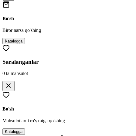
Bo'sh
Biror narsa qo'shing
Katalogga
Saralanganlar
0
ta mahsulot
Bo'sh
Mahsulotlarni ro'yxatga qo'shing
Katalogga