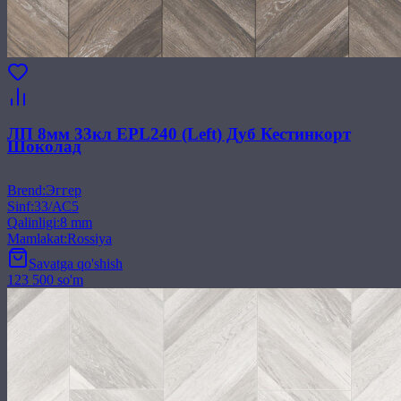
ЛП 8мм 33кл EPL240 (Left) Дуб Кестинкорт
Шоколад
Brend
:
Эггер
Sinf
:
33/АС5
Qalinligi
:
8 mm
Mamlakat
:
Rossiya
Savatga qo'shish
123 500 so'm