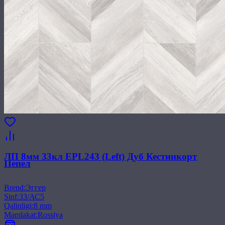
ЛП 8мм 33кл EPL243 (Left) Дуб Кестинкорт
Пепел
Brend
:
Эггер
Sinf
:
33/АС5
Qalinligi
:
8 mm
Mamlakat
:
Rossiya