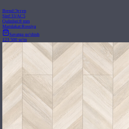
Brend
:
Эггер
Sinf
:
33/АС5
Qalinligi
:
8 mm
Mamlakat
:
Rossiya
Savatga qo'shish
123 500 so'm