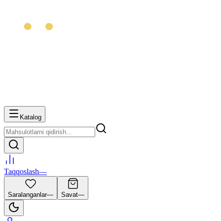
Katalog
Taqqoslash
—
Saralanganlar
—
Savat
—