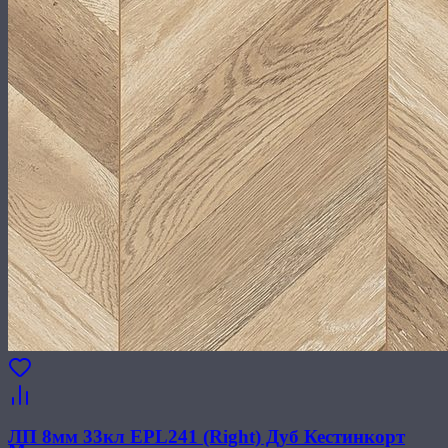
ЛП 8мм 33кл EPL241 (Right) Дуб Кестинкорт