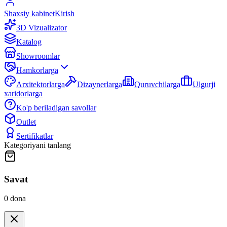
Shaxsiy kabinet
Kirish
3D Vizualizator
Katalog
Showroomlar
Hamkorlarga
Arxitektorlarga
Dizaynerlarga
Quruvchilarga
Ulgurji
xaridorlarga
Ko'p beriladigan savollar
Outlet
Sertifikatlar
Kategoriyani tanlang
Savat
0
dona