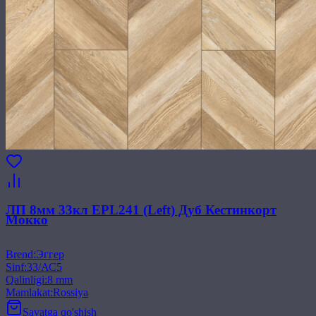
ЛП 8мм 33кл EPL241 (Left) Дуб Кестинкорт
Мокко
Brend
:
Эггер
Sinf
:
33/АС5
Qalinligi
:
8 mm
Mamlakat
:
Rossiya
Savatga qo'shish