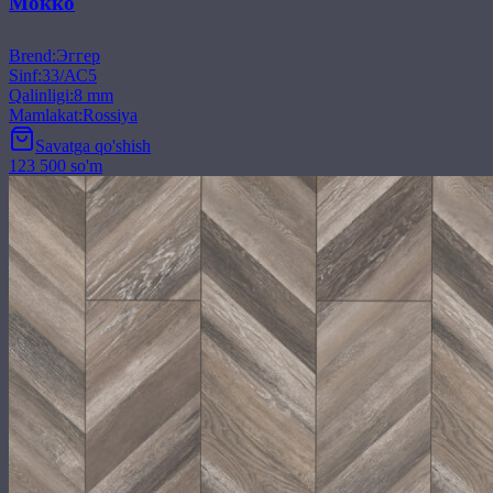
Мокко
Brend
:
Эггер
Sinf
:
33/АС5
Qalinligi
:
8 mm
Mamlakat
:
Rossiya
Savatga qo'shish
123 500 so'm