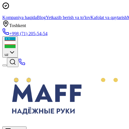
Kompaniya haqida
Blog
Yetkazib berish va to'lov
Kafolat va qaytarish
M
Toshkent
+998 (71) 205-54-54
uz