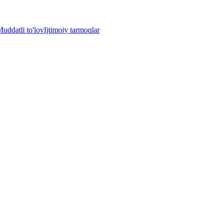
uddatli to'lov
Ijtimoiy tarmoqlar