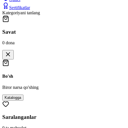
Sertifikatlar
Kategoriyani tanlang
Savat
0
dona
Bo'sh
Biror narsa qo'shing
Katalogga
Saralanganlar
0
ta mahsulot