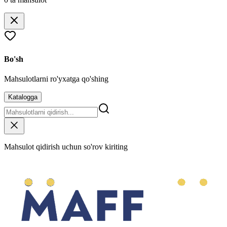
Bo'sh
Mahsulotlarni ro'yxatga qo'shing
Katalogga
Mahsulot qidirish uchun so'rov kiriting