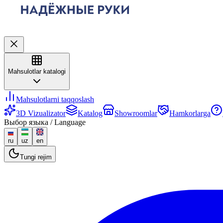
Mahsulotlar katalogi
Mahsulotlarni taqqoslash
3D Vizualizator
Katalog
Showroomlar
Hamkorlarga
Выбор языка / Language
ru
uz
en
Tungi rejim