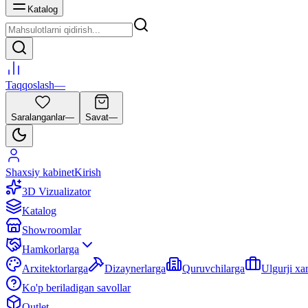
Katalog
Taqqoslash
—
Saralanganlar
—
Savat
—
Shaxsiy kabinet
Kirish
3D Vizualizator
Katalog
Showroomlar
Hamkorlarga
Arxitektorlarga
Dizaynerlarga
Quruvchilarga
Ulgurji xa
Ko'p beriladigan savollar
Outlet