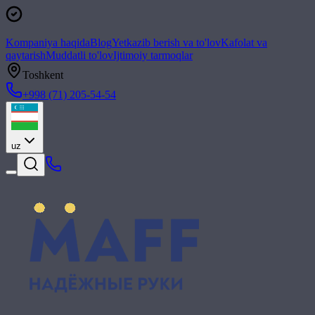
Kompaniya haqida
Blog
Yetkazib berish va to'lov
Kafolat va
qaytarish
Muddatli to'lov
Ijtimoiy tarmoqlar
Toshkent
+998 (71) 205-54-54
uz