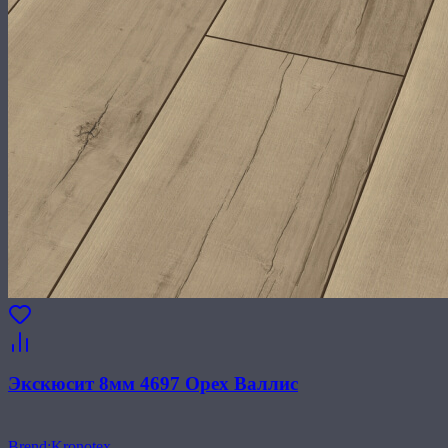
Экскюсит 8мм 4697 Орех Валлис
Brend
:
Kronotex