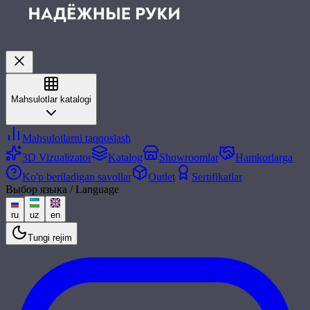
Mahsulotlar katalogi
Mahsulotlarni taqqoslash
3D Vizualizator
Katalog
Showroomlar
Hamkorlarga
Ko'p beriladigan savollar
Outlet
Sertifikatlar
Выбор языка / Language
ru
uz
en
Tungi rejim