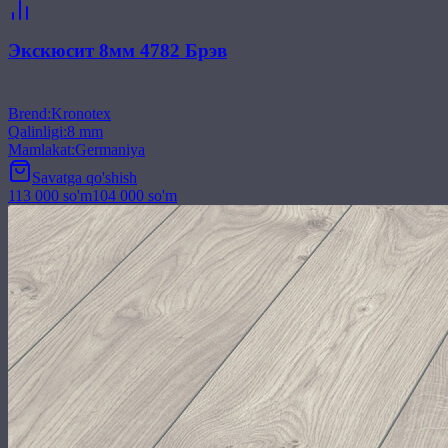
Экскюсит 8мм 4782 Брэв
Brend
:
Kronotex
Qalinligi
:
8 mm
Mamlakat
:
Germaniya
Savatga qo'shish
113 000
so'm
104 000
so'm