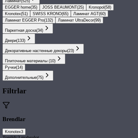
Ламинат
(
525
)
EGGER home
(
35
)
JOSS BEAUMONT
(
25
)
Kronopol
(
58
)
Kronotex
(
51
)
SWISS KRONO
(
65
)
Ламинат AGT
(
60
)
Ламинат EGGER Pro
(
132
)
Ламинат UltraDecor
(
99
)
Паркетная доска
(
34
)
Двери
(
133
)
Декоративные настенные декоры
(
23
)
Плиточные материалы
(
10
)
Ручки
(
14
)
Дополнительные
(
75
)
Filtrlar
Brendlar
Kronotex
3
Topildi:
3
mahsulot