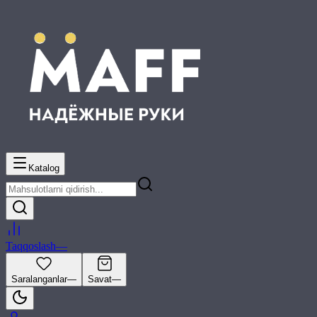
Katalog
Taqqoslash
—
Saralanganlar
—
Savat
—