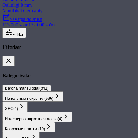
Qalinligi
:
8 mm
Mamlakat
:
Germaniya
Savatga qo'shish
113 000
so'm
172 000
so'm
Filtrlar
Filtrlar
Kategoriyalar
Barcha mahsulotlar
(
841
)
Напольные покрытия
(
586
)
SPС
(
4
)
Инженерно-паркетная доска
(
4
)
Ковровые плитки
(
19
)