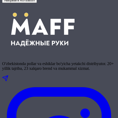
Natijalarni ko'rsatish
O'zbekistonda pollar va eshiklar bo'yicha yetakchi distribyutor. 20+
yillik tajriba, 23 xalqaro brend va mukammal xizmat.