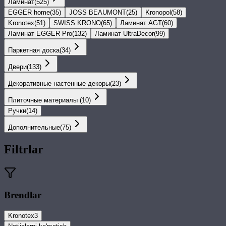
Ламинат
(
525
)
EGGER home
(
35
)
JOSS BEAUMONT
(
25
)
Kronopol
(
58
)
Kronotex
(
51
)
SWISS KRONO
(
65
)
Ламинат AGT
(
60
)
Ламинат EGGER Pro
(
132
)
Ламинат UltraDecor
(
99
)
Паркетная доска
(
34
)
Двери
(
133
)
Декоративные настенные декоры
(
23
)
Плиточные материалы
(
10
)
Ручки
(
14
)
Дополнительные
(
75
)
Filtrlar
Brendlar
Kronotex
3