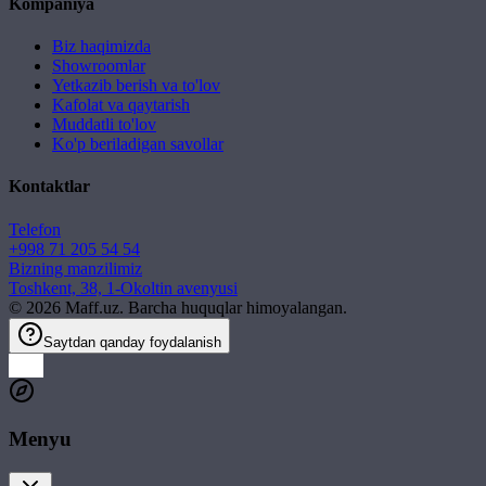
Kompaniya
Biz haqimizda
Showroomlar
Yetkazib berish va to'lov
Kafolat va qaytarish
Muddatli to'lov
Ko'p beriladigan savollar
Kontaktlar
Telefon
+998 71 205 54 54
Bizning manzilimiz
Toshkent, 38, 1-Okoltin avenyusi
©
2026
Maff.uz. Barcha huquqlar himoyalangan.
Saytdan qanday foydalanish
Menyu