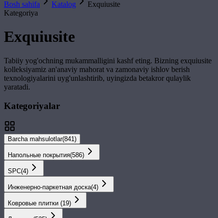
Bosh sahifa
Katalog
Exquiusite
Kategoriya
Exquiusite
Tabiiy yog'ochning mukammalligini kashf eting. Bizning
exquiusite
kolleksiyamiz an'anaviy mahorat va zamonaviy ishlov berish
texnologiyalarini uyg'unlashtirib, uyingizda betakror qulaylik
yaratadi.
Kategoriyalar
Barcha mahsulotlar
(
841
)
Напольные покрытия
(
586
)
SPС
(
4
)
Инженерно-паркетная доска
(
4
)
Ковровые плитки
(
19
)