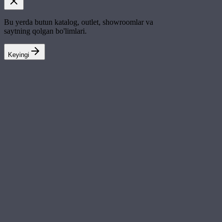
Bu yerda butun katalog, outlet, showroomlar va
saytning qolgan bo'limlari.
Keyingi