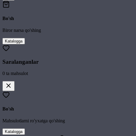
Bo'sh
Biror narsa qo'shing
Katalogga
Saralanganlar
0
ta mahsulot
Bo'sh
Mahsulotlarni ro'yxatga qo'shing
Katalogga