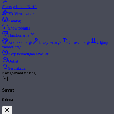
Shaxsiy kabinet
Kirish
3D Vizualizator
Katalog
Showroomlar
Hamkorlarga
Arxitektorlarga
Dizaynerlarga
Quruvchilarga
Ulgurji
xaridorlarga
Ko'p beriladigan savollar
Outlet
Sertifikatlar
Kategoriyani tanlang
Savat
0
dona