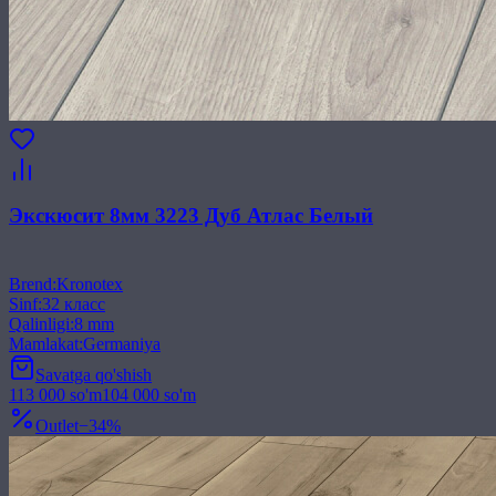
Экскюсит 8мм 3223 Дуб Атлас Белый
Brend
:
Kronotex
Sinf
:
32 класс
Qalinligi
:
8 mm
Mamlakat
:
Germaniya
Savatga qo'shish
113 000
so'm
104 000
so'm
Outlet
−
34
%