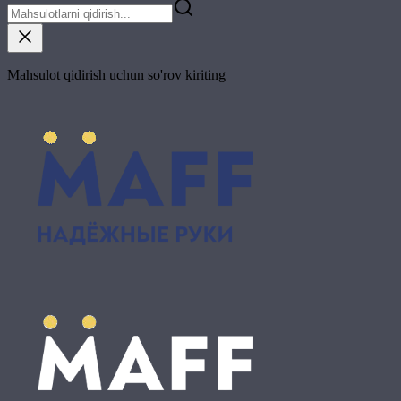
Mahsulot qidirish uchun so'rov kiriting