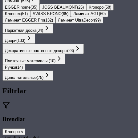
Ламинат
(
525
)
EGGER home
(
35
)
JOSS BEAUMONT
(
25
)
Kronopol
(
58
)
Kronotex
(
51
)
SWISS KRONO
(
65
)
Ламинат AGT
(
60
)
Ламинат EGGER Pro
(
132
)
Ламинат UltraDecor
(
99
)
Паркетная доска
(
34
)
Двери
(
133
)
Декоративные настенные декоры
(
23
)
Плиточные материалы
(
10
)
Ручки
(
14
)
Дополнительные
(
75
)
Filtrlar
Brendlar
Kronopol
5
Topildi:
5
mahsulot