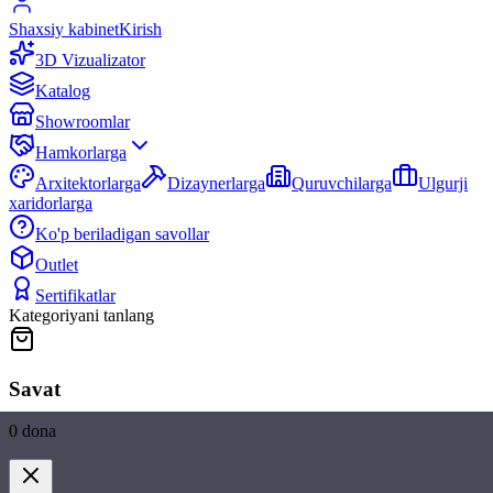
Shaxsiy kabinet
Kirish
3D Vizualizator
Katalog
Showroomlar
Hamkorlarga
Arxitektorlarga
Dizaynerlarga
Quruvchilarga
Ulgurji
xaridorlarga
Ko'p beriladigan savollar
Outlet
Sertifikatlar
Kategoriyani tanlang
Savat
0
dona