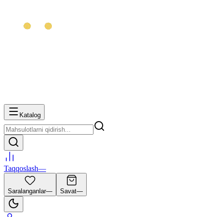
Katalog
Taqqoslash
—
Saralanganlar
—
Savat
—