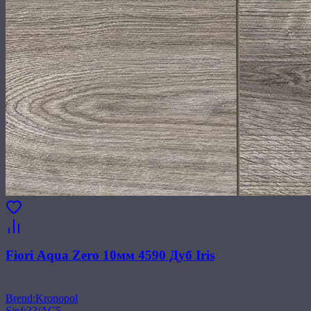
Fiori Aqua Zero 10мм 4590 Дуб Iris
Brend
:
Kronopol
Sinf
:
33/АС5