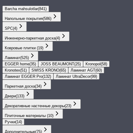
Barcha mahsulotlar
(
841
)
Напольные покрытия
(
586
)
SPС
(
4
)
Инженерно-паркетная доска
(
4
)
Ковровые плитки
(
19
)
Ламинат
(
525
)
EGGER home
(
35
)
JOSS BEAUMONT
(
25
)
Kronopol
(
58
)
Kronotex
(
51
)
SWISS KRONO
(
65
)
Ламинат AGT
(
60
)
Ламинат EGGER Pro
(
132
)
Ламинат UltraDecor
(
99
)
Паркетная доска
(
34
)
Двери
(
133
)
Декоративные настенные декоры
(
23
)
Плиточные материалы
(
10
)
Ручки
(
14
)
Дополнительные
(
75
)