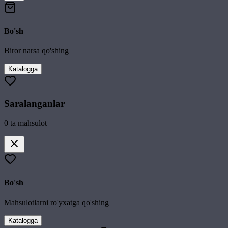
Bo'sh
Biror narsa qo'shing
Katalogga
Saralanganlar
0
ta mahsulot
Bo'sh
Mahsulotlarni ro'yxatga qo'shing
Katalogga