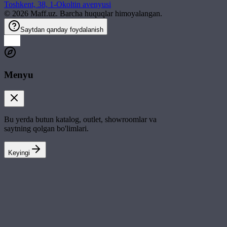
Toshkent, 38, 1-Okoltin avenyusi
©
2026
Maff.uz. Barcha huquqlar himoyalangan.
Saytdan qanday foydalanish
Menyu
Bu yerda butun katalog, outlet, showroomlar va
saytning qolgan bo'limlari.
Keyingi