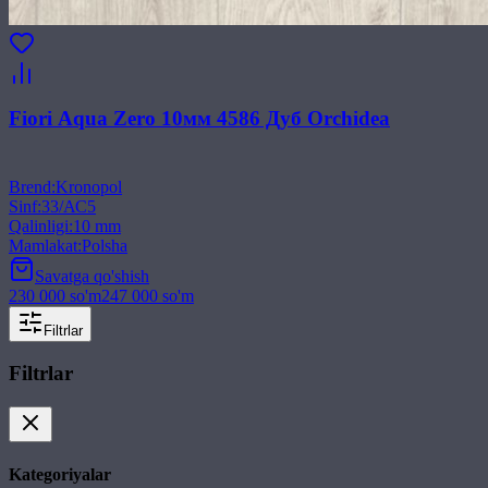
Fiori Aqua Zero 10мм 4586 Дуб Orchidea
Brend
:
Kronopol
Sinf
:
33/АС5
Qalinligi
:
10 mm
Mamlakat
:
Polsha
Savatga qo'shish
230 000
so'm
247 000
so'm
Filtrlar
Filtrlar
Kategoriyalar