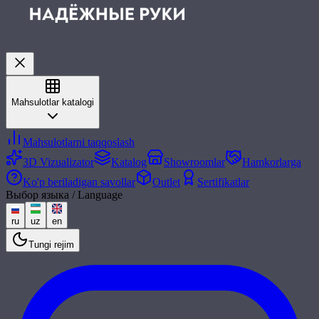
Mahsulotlar katalogi
Mahsulotlarni taqqoslash
3D Vizualizator
Katalog
Showroomlar
Hamkorlarga
Ko'p beriladigan savollar
Outlet
Sertifikatlar
Выбор языка / Language
ru
uz
en
Tungi rejim