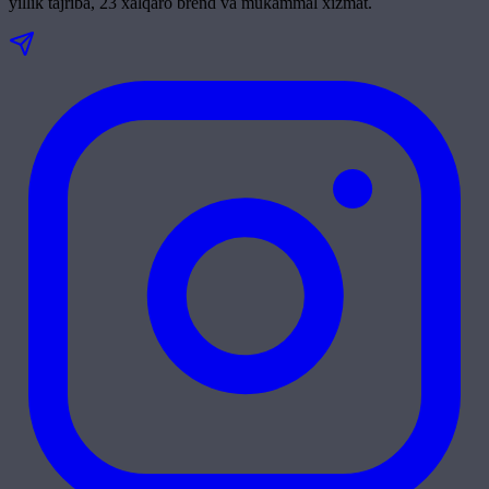
yillik tajriba, 23 xalqaro brend va mukammal xizmat.