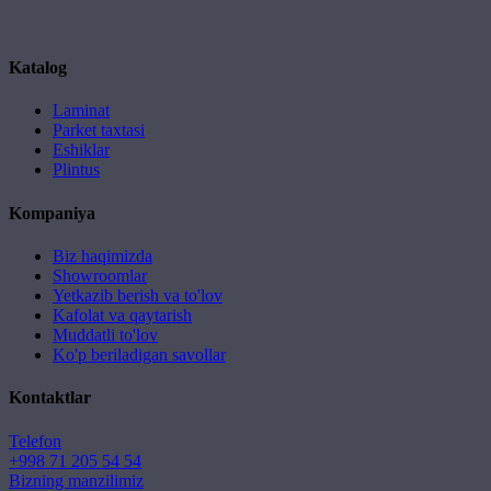
Katalog
Laminat
Parket taxtasi
Eshiklar
Plintus
Kompaniya
Biz haqimizda
Showroomlar
Yetkazib berish va to'lov
Kafolat va qaytarish
Muddatli to'lov
Ko'p beriladigan savollar
Kontaktlar
Telefon
+998 71 205 54 54
Bizning manzilimiz