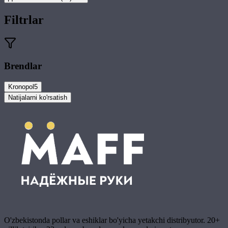
Filtrlar
Brendlar
Kronopol
5
Natijalarni ko'rsatish
O'zbekistonda pollar va eshiklar bo'yicha yetakchi distribyutor. 20+