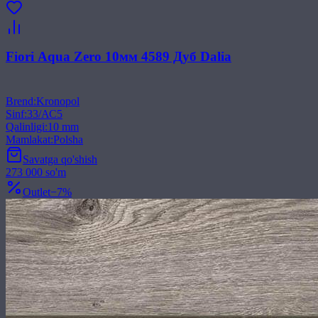
Fiori Aqua Zero 10мм 4589 Дуб Dalia
Brend
:
Kronopol
Sinf
:
33/АС5
Qalinligi
:
10 mm
Mamlakat
:
Polsha
Savatga qo'shish
273 000 so'm
Outlet
−
7
%