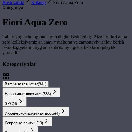
Bosh sahifa
Katalog
Fiori Aqua Zero
Kategoriya
Fiori Aqua Zero
Tabiiy yog'ochning mukammalligini kashf eting. Bizning
fiori aqua
zero
kolleksiyamiz an'anaviy mahorat va zamonaviy ishlov berish
texnologiyalarini uyg'unlashtirib, uyingizda betakror qulaylik
yaratadi.
Kategoriyalar
Barcha mahsulotlar
(
841
)
Напольные покрытия
(
586
)
SPС
(
4
)
Инженерно-паркетная доска
(
4
)
Ковровые плитки
(
19
)