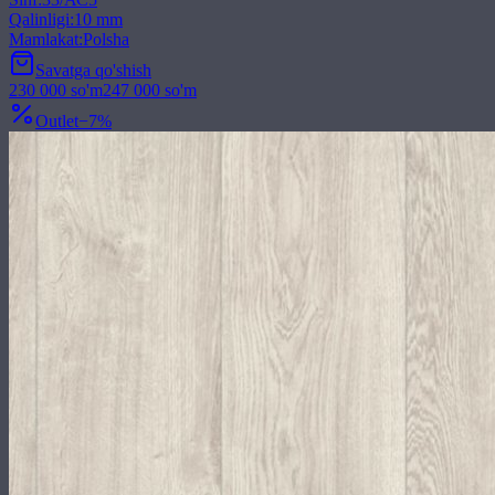
Qalinligi
:
10 mm
Mamlakat
:
Polsha
Savatga qo'shish
230 000
so'm
247 000
so'm
Outlet
−
7
%