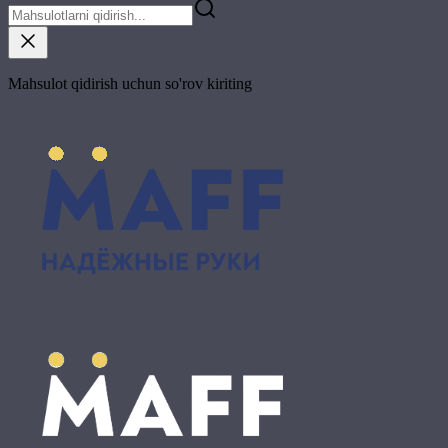
Mahsulot qidirish uchun so'rov kiriting