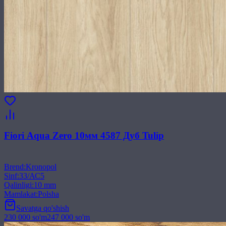
Fiori Aqua Zero 10мм 4587 Дуб Tulip
Brend
:
Kronopol
Sinf
:
33/АС5
Qalinligi
:
10 mm
Mamlakat
:
Polsha
Savatga qo'shish
230 000
so'm
247 000
so'm