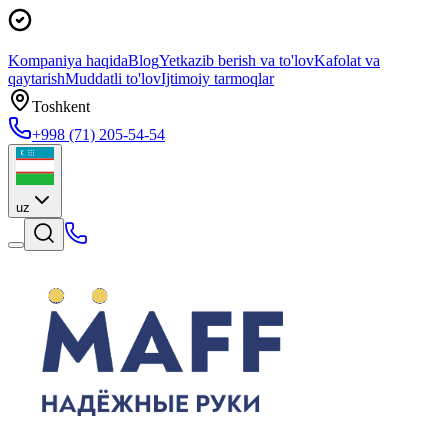
Kompaniya haqida
Blog
Yetkazib berish va to'lov
Kafolat va
qaytarish
Muddatli to'lov
Ijtimoiy tarmoqlar
Toshkent
+998 (71) 205-54-54
uz