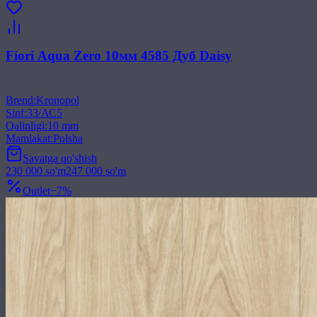
Fiori Aqua Zero 10мм 4585 Дуб Daisy
Brend
:
Kronopol
Sinf
:
33/АС5
Qalinligi
:
10 mm
Mamlakat
:
Polsha
Savatga qo'shish
230 000
so'm
247 000
so'm
Outlet
−
7
%