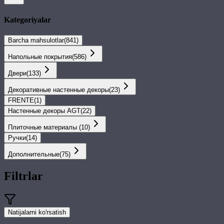
Kategoriyalar
Barcha mahsulotlar
(
841
)
Напольные покрытия
(
586
)
Двери
(
133
)
Декоративные настенные декоры
(
23
)
FRENTE
(
1
)
Настенные декоры AGT
(
22
)
Плиточные материалы
(
10
)
Ручки
(
14
)
Дополнительные
(
75
)
Filtrlar
Natijalarni ko'rsatish