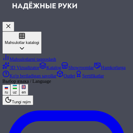
Mahsulotlar katalogi
Mahsulotlarni taqqoslash
3D Vizualizator
Katalog
Showroomlar
Hamkorlarga
Ko'p beriladigan savollar
Outlet
Sertifikatlar
Выбор языка / Language
ru
uz
en
Tungi rejim