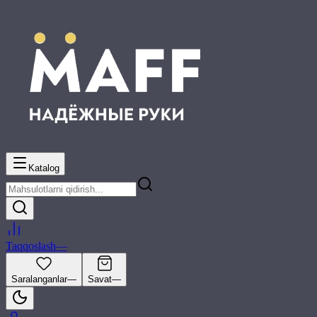
Katalog
Taqqoslash
—
Saralanganlar
—
Savat
—