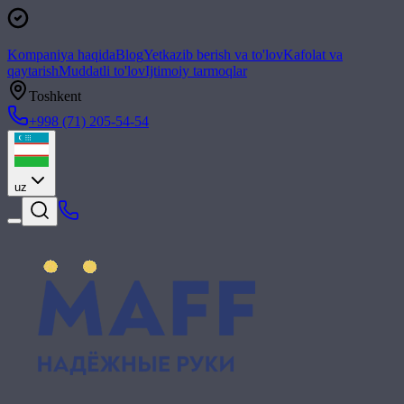
Kompaniya haqida
Blog
Yetkazib berish va to'lov
Kafolat va
qaytarish
Muddatli to'lov
Ijtimoiy tarmoqlar
Toshkent
+998 (71) 205-54-54
uz