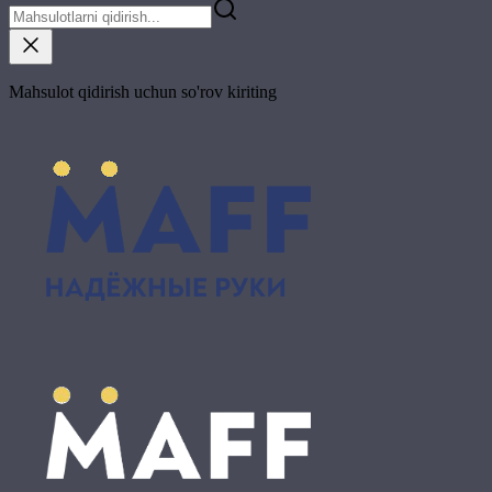
Mahsulot qidirish uchun so'rov kiriting