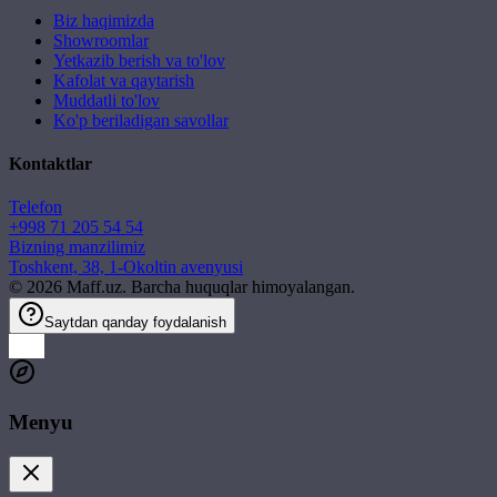
Biz haqimizda
Showroomlar
Yetkazib berish va to'lov
Kafolat va qaytarish
Muddatli to'lov
Ko'p beriladigan savollar
Kontaktlar
Telefon
+998 71 205 54 54
Bizning manzilimiz
Toshkent, 38, 1-Okoltin avenyusi
©
2026
Maff.uz. Barcha huquqlar himoyalangan.
Saytdan qanday foydalanish
Menyu