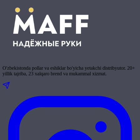
O'zbekistonda pollar va eshiklar bo'yicha yetakchi distribyutor. 20+
yillik tajriba, 23 xalqaro brend va mukammal xizmat.