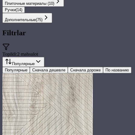
Плиточные материалы
(
10
)
Ручки
(
14
)
Дополнительные
(
75
)
Filtrlar
Topildi:
2
mahsulot
Популярные
Популярные
Сначала дешевле
Сначала дороже
По названию