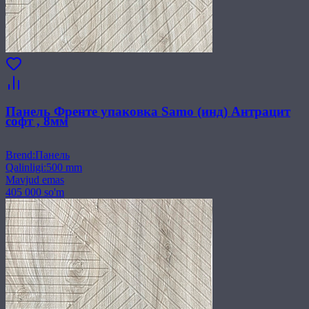
Панель Френте упаковка Samo (инд) Антрацит
софт , 8мм
Brend
:
Панель
Qalinligi
:
500 mm
Mavjud emas
405 000 so'm