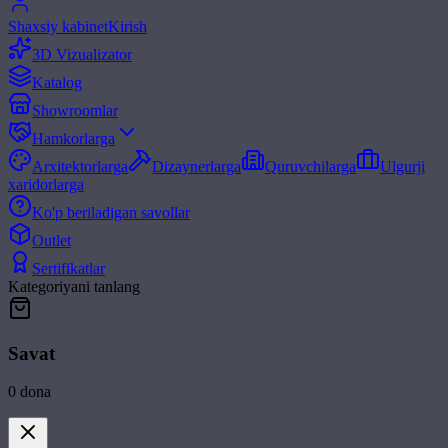
Shaxsiy kabinet
Kirish
3D Vizualizator
Katalog
Showroomlar
Hamkorlarga
Arxitektorlarga
Dizaynerlarga
Quruvchilarga
Ulgurji
xaridorlarga
Ko'p beriladigan savollar
Outlet
Sertifikatlar
Kategoriyani tanlang
Savat
0
dona