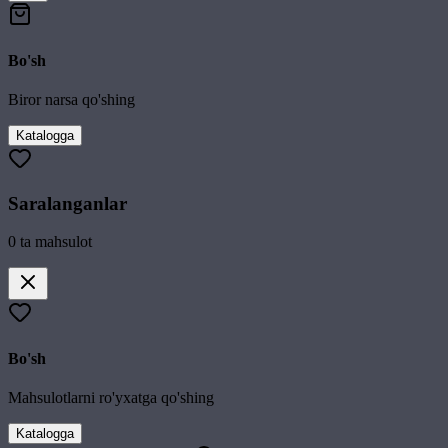
Bo'sh
Biror narsa qo'shing
Katalogga
Saralanganlar
0
ta mahsulot
Bo'sh
Mahsulotlarni ro'yxatga qo'shing
Katalogga