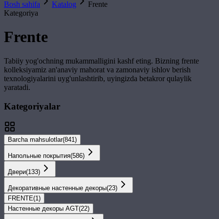
Bosh sahifa
Katalog
Frente
Kategoriya
Frente
Tabiiy yog'ochning mukammalligini kashf eting. Bizning
frente
kolleksiyamiz an'anaviy mahorat va zamonaviy ishlov berish
texnologiyalarini uyg'unlashtirib, uyingizda betakror qulaylik
yaratadi.
Kategoriyalar
Barcha mahsulotlar
(
841
)
Напольные покрытия
(
586
)
Двери
(
133
)
Декоративные настенные декоры
(
23
)
FRENTE
(
1
)
Настенные декоры AGT
(
22
)