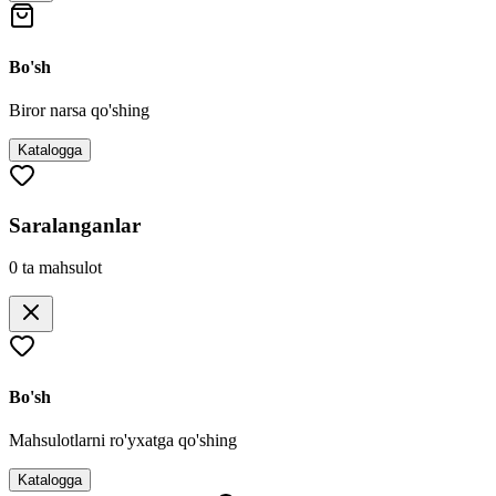
Bo'sh
Biror narsa qo'shing
Katalogga
Saralanganlar
0
ta mahsulot
Bo'sh
Mahsulotlarni ro'yxatga qo'shing
Katalogga