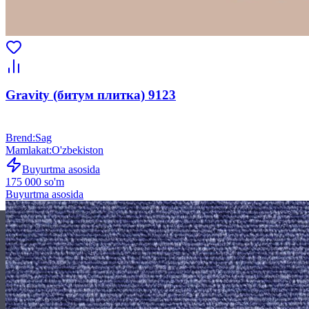
Gravity (битум плитка) 9123
Brend
:
Sag
Mamlakat
:
O'zbekiston
Buyurtma asosida
175 000 so'm
Buyurtma asosida