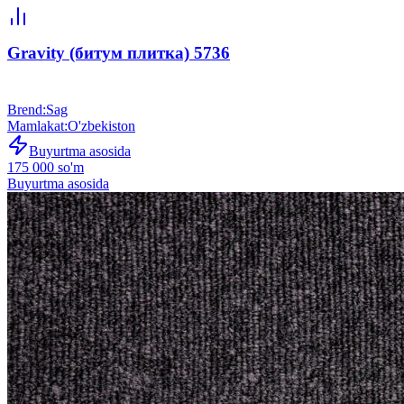
Gravity (битум плитка) 5736
Brend
:
Sag
Mamlakat
:
O'zbekiston
Buyurtma asosida
175 000 so'm
Buyurtma asosida