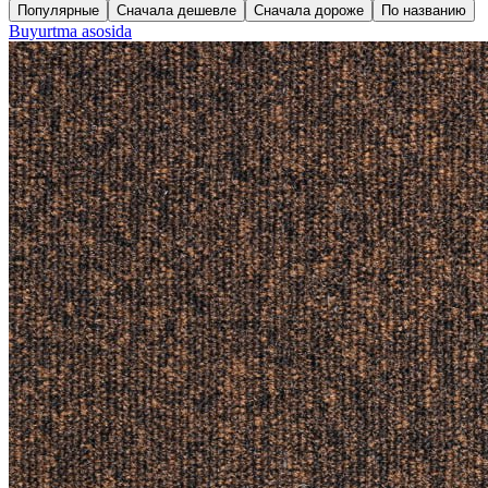
Популярные
Сначала дешевле
Сначала дороже
По названию
Buyurtma asosida