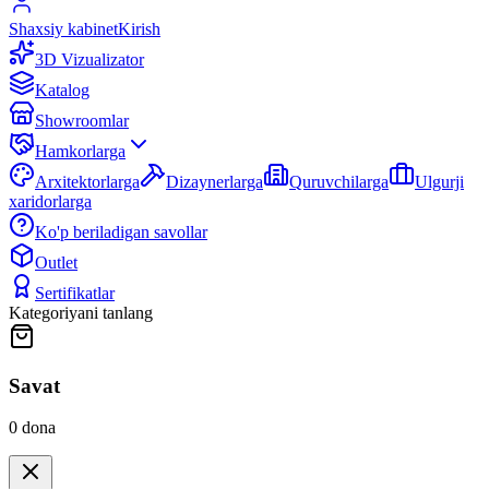
Shaxsiy kabinet
Kirish
3D Vizualizator
Katalog
Showroomlar
Hamkorlarga
Arxitektorlarga
Dizaynerlarga
Quruvchilarga
Ulgurji
xaridorlarga
Ko'p beriladigan savollar
Outlet
Sertifikatlar
Kategoriyani tanlang
Savat
0
dona