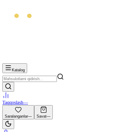
Katalog
Taqqoslash
—
Saralanganlar
—
Savat
—