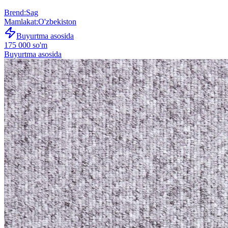
Brend
:
Sag
Mamlakat
:
O'zbekiston
Buyurtma asosida
175 000 so'm
Buyurtma asosida