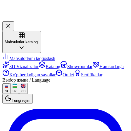
Mahsulotlar katalogi
Mahsulotlarni taqqoslash
3D Vizualizator
Katalog
Showroomlar
Hamkorlarga
Ko'p beriladigan savollar
Outlet
Sertifikatlar
Выбор языка / Language
ru
uz
en
Tungi rejim