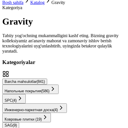
Bosh sahifa
Katalog
Gravity
Kategoriya
Gravity
Tabiiy yog'ochning mukammalligini kashf eting. Bizning
gravity
kolleksiyamiz an'anaviy mahorat va zamonaviy ishlov berish
texnologiyalarini uyg'unlashtirib, uyingizda betakror qulaylik
yaratadi.
Kategoriyalar
Barcha mahsulotlar
(
841
)
Напольные покрытия
(
586
)
SPС
(
4
)
Инженерно-паркетная доска
(
4
)
Ковровые плитки
(
19
)
SAG
(
9
)