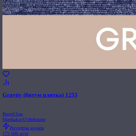
Gravity (битум плитка) 1253
Brend
:
Sag
Mamlakat
:
O'zbekiston
Buyurtma asosida
175 000 so'm