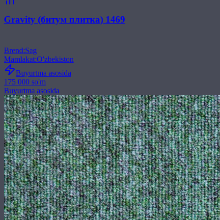
Gravity (битум плитка) 1469
Brend
:
Sag
Mamlakat
:
O'zbekiston
Buyurtma asosida
175 000 so'm
Buyurtma asosida