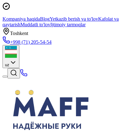
Kompaniya haqida
Blog
Yetkazib berish va to'lov
Kafolat va
qaytarish
Muddatli to'lov
Ijtimoiy tarmoqlar
Toshkent
+998 (71) 205-54-54
uz