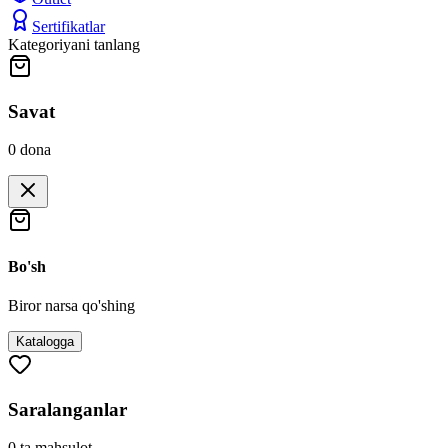
Sertifikatlar
Kategoriyani tanlang
Savat
0
dona
Bo'sh
Biror narsa qo'shing
Katalogga
Saralanganlar
0
ta mahsulot