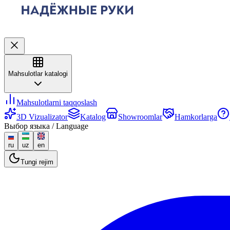
Mahsulotlar katalogi
Mahsulotlarni taqqoslash
3D Vizualizator
Katalog
Showroomlar
Hamkorlarga
Выбор языка / Language
ru
uz
en
Tungi rejim