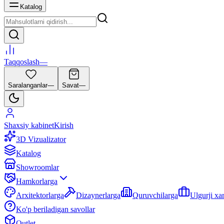
Katalog
Taqqoslash
—
Saralanganlar
—
Savat
—
Shaxsiy kabinet
Kirish
3D Vizualizator
Katalog
Showroomlar
Hamkorlarga
Arxitektorlarga
Dizaynerlarga
Quruvchilarga
Ulgurji xa
Ko'p beriladigan savollar
Outlet