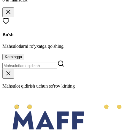
Bo'sh
Mahsulotlarni ro'yxatga qo'shing
Katalogga
Mahsulot qidirish uchun so'rov kiriting