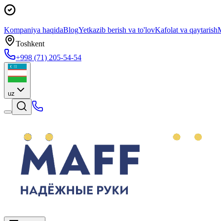
Kompaniya haqida
Blog
Yetkazib berish va to'lov
Kafolat va qaytarish
M
Toshkent
+998 (71) 205-54-54
uz