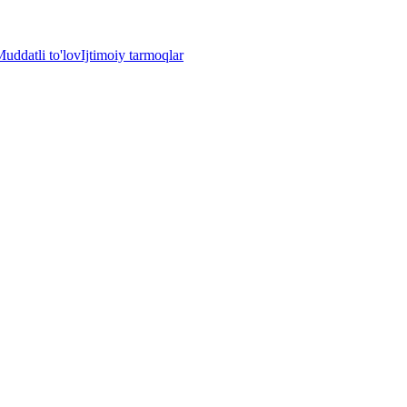
uddatli to'lov
Ijtimoiy tarmoqlar