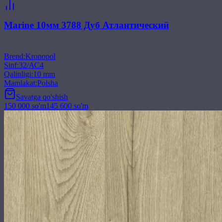
Marine 10мм 3788 Дуб Атлантический
Brend
:
Kronopol
Sinf
:
32/АС4
Qalinligi
:
10 mm
Mamlakat
:
Polsha
Savatga qo'shish
150 000
so'm
145 600
so'm