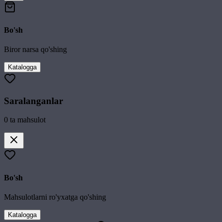
Bo'sh
Biror narsa qo'shing
Katalogga
Saralanganlar
0
ta mahsulot
Bo'sh
Mahsulotlarni ro'yxatga qo'shing
Katalogga