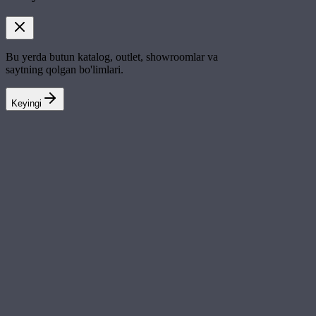
Bu yerda butun katalog, outlet, showroomlar va
saytning qolgan bo'limlari.
Keyingi