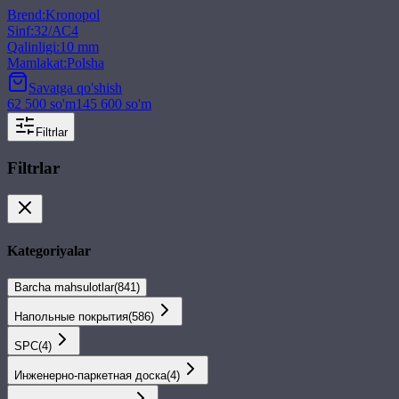
Brend
:
Kronopol
Sinf
:
32/АС4
Qalinligi
:
10 mm
Mamlakat
:
Polsha
Savatga qo'shish
62 500
so'm
145 600
so'm
Filtrlar
Filtrlar
Kategoriyalar
Barcha mahsulotlar
(
841
)
Напольные покрытия
(
586
)
SPС
(
4
)
Инженерно-паркетная доска
(
4
)