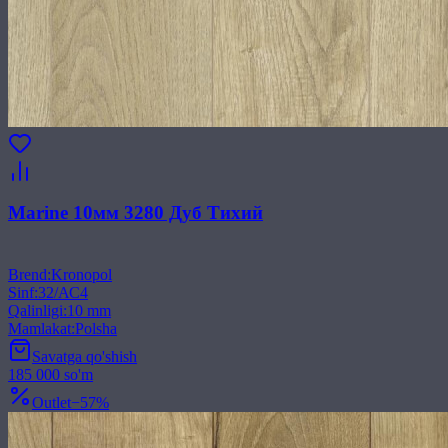
Marine 10мм 3280 Дуб Тихий
Brend
:
Kronopol
Sinf
:
32/АС4
Qalinligi
:
10 mm
Mamlakat
:
Polsha
Savatga qo'shish
185 000 so'm
Outlet
−
57
%