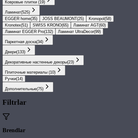
Ковровые плитки
(
19
)
Ламинат
(
525
)
EGGER home
(
35
)
JOSS BEAUMONT
(
25
)
Kronopol
(
58
)
Kronotex
(
51
)
SWISS KRONO
(
65
)
Ламинат AGT
(
60
)
Ламинат EGGER Pro
(
132
)
Ламинат UltraDecor
(
99
)
Паркетная доска
(
34
)
Двери
(
133
)
Декоративные настенные декоры
(
23
)
Плиточные материалы
(
10
)
Ручки
(
14
)
Дополнительные
(
75
)
Filtrlar
Brendlar