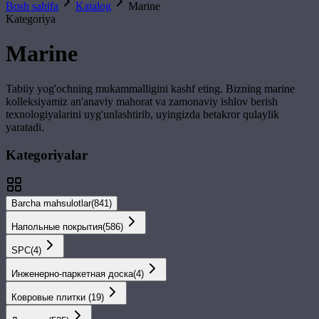
Bosh sahifa
Katalog
Marine
Kategoriya
Marine
Tabiiy yog'ochning mukammalligini kashf eting. Bizning
marine
kolleksiyamiz an'anaviy mahorat va zamonaviy ishlov berish
texnologiyalarini uyg'unlashtirib, uyingizda betakror qulaylik
yaratadi.
Kategoriyalar
Barcha mahsulotlar
(
841
)
Напольные покрытия
(
586
)
SPС
(
4
)
Инженерно-паркетная доска
(
4
)
Ковровые плитки
(
19
)