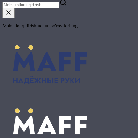
Mahsulot qidirish uchun so'rov kiriting