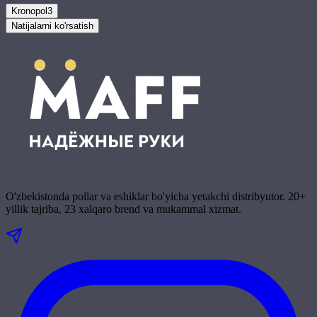
Kronopol
3
Natijalarni ko'rsatish
O'zbekistonda pollar va eshiklar bo'yicha yetakchi distribyutor. 20+
yillik tajriba, 23 xalqaro brend va mukammal xizmat.