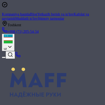
Kompaniya haqida
Blog
Yetkazib berish va to'lov
Kafolat va
qaytarish
Muddatli to'lov
Ijtimoiy tarmoqlar
Toshkent
+998 (71) 205-54-54
uz