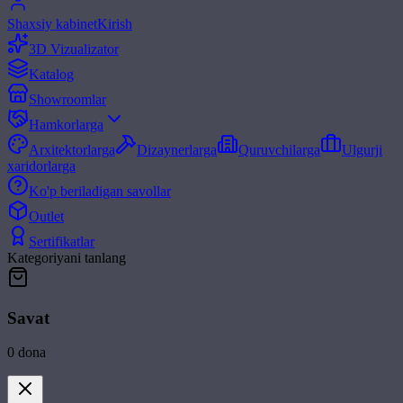
Shaxsiy kabinet
Kirish
3D Vizualizator
Katalog
Showroomlar
Hamkorlarga
Arxitektorlarga
Dizaynerlarga
Quruvchilarga
Ulgurji
xaridorlarga
Ko'p beriladigan savollar
Outlet
Sertifikatlar
Kategoriyani tanlang
Savat
0
dona