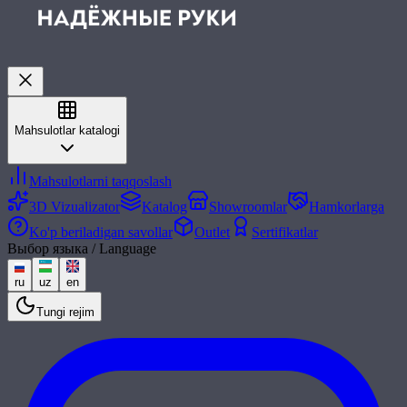
Mahsulotlar katalogi
Mahsulotlarni taqqoslash
3D Vizualizator
Katalog
Showroomlar
Hamkorlarga
Ko'p beriladigan savollar
Outlet
Sertifikatlar
Выбор языка / Language
ru
uz
en
Tungi rejim