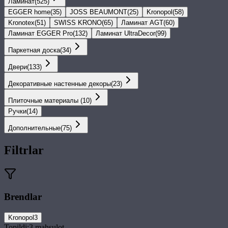
Ламинат
(
525
)
EGGER home
(
35
)
JOSS BEAUMONT
(
25
)
Kronopol
(
58
)
Kronotex
(
51
)
SWISS KRONO
(
65
)
Ламинат AGT
(
60
)
Ламинат EGGER Pro
(
132
)
Ламинат UltraDecor
(
99
)
Паркетная доска
(
34
)
Двери
(
133
)
Декоративные настенные декоры
(
23
)
Плиточные материалы
(
10
)
Ручки
(
14
)
Дополнительные
(
75
)
Filtrlar
Brendlar
Kronopol
3
Topildi:
3
mahsulot