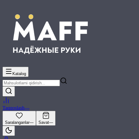
Katalog
Taqqoslash
—
Saralanganlar
—
Savat
—