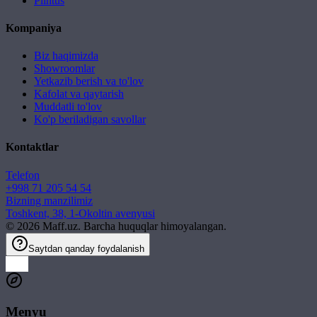
Plintus
Kompaniya
Biz haqimizda
Showroomlar
Yetkazib berish va to'lov
Kafolat va qaytarish
Muddatli to'lov
Ko'p beriladigan savollar
Kontaktlar
Telefon
+998 71 205 54 54
Bizning manzilimiz
Toshkent, 38, 1-Okoltin avenyusi
©
2026
Maff.uz. Barcha huquqlar himoyalangan.
Saytdan qanday foydalanish
Menyu