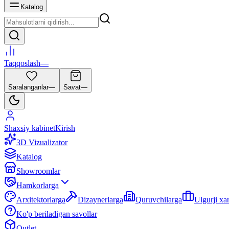
Katalog
Taqqoslash
—
Saralanganlar
—
Savat
—
Shaxsiy kabinet
Kirish
3D Vizualizator
Katalog
Showroomlar
Hamkorlarga
Arxitektorlarga
Dizaynerlarga
Quruvchilarga
Ulgurji xa
Ko'p beriladigan savollar
Outlet