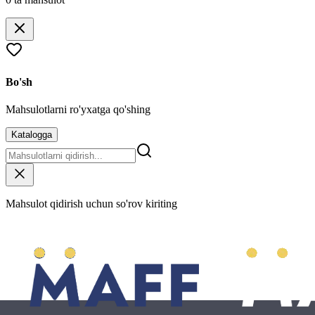
Bo'sh
Mahsulotlarni ro'yxatga qo'shing
Katalogga
Mahsulot qidirish uchun so'rov kiriting