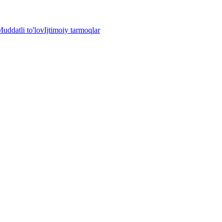
uddatli to'lov
Ijtimoiy tarmoqlar