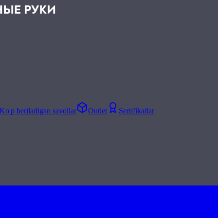
Ko'p beriladigan savollar
Outlet
Sertifikatlar