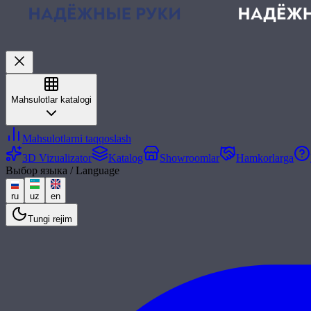
Mahsulotlar katalogi
Mahsulotlarni taqqoslash
3D Vizualizator
Katalog
Showroomlar
Hamkorlarga
Выбор языка / Language
ru
uz
en
Tungi rejim