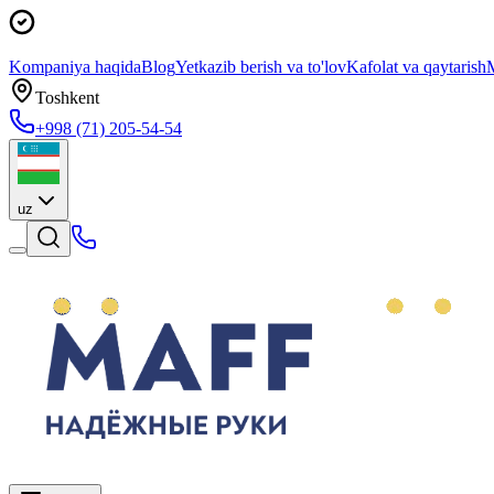
Kompaniya haqida
Blog
Yetkazib berish va to'lov
Kafolat va qaytarish
M
Toshkent
+998 (71) 205-54-54
uz