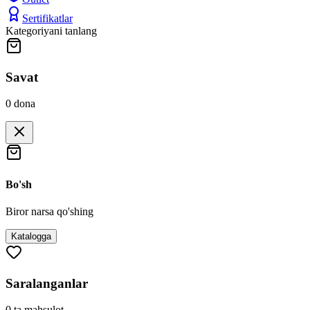
Sertifikatlar
Kategoriyani tanlang
Savat
0
dona
Bo'sh
Biror narsa qo'shing
Katalogga
Saralanganlar
0
ta mahsulot