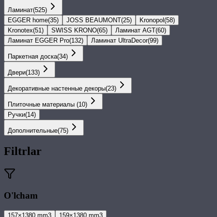
Ламинат
(
525
)
EGGER home
(
35
)
JOSS BEAUMONT
(
25
)
Kronopol
(
58
)
Kronotex
(
51
)
SWISS KRONO
(
65
)
Ламинат AGT
(
60
)
Ламинат EGGER Pro
(
132
)
Ламинат UltraDecor
(
99
)
Паркетная доска
(
34
)
Двери
(
133
)
Декоративные настенные декоры
(
23
)
Плиточные материалы
(
10
)
Ручки
(
14
)
Дополнительные
(
75
)
Filtrlar
O'lcham
157×1380 mm
3
159×1380 mm
3