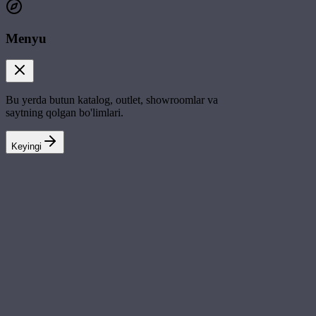
Menyu
Bu yerda butun katalog, outlet, showroomlar va
saytning qolgan bo'limlari.
Keyingi