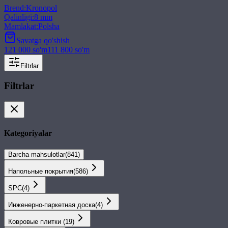
Brend
:
Kronopol
Qalinligi
:
8 mm
Mamlakat
:
Polsha
Savatga qo'shish
121 000
so'm
111 800
so'm
Filtrlar
Filtrlar
Kategoriyalar
Barcha mahsulotlar
(
841
)
Напольные покрытия
(
586
)
SPС
(
4
)
Инженерно-паркетная доска
(
4
)
Ковровые плитки
(
19
)