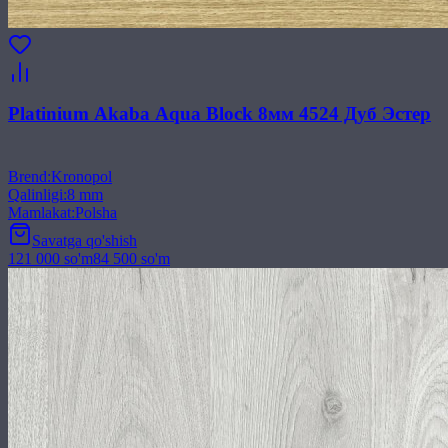
Platinium Akaba Aqua Block 8мм 4524 Дуб Эстер
Brend
:
Kronopol
Qalinligi
:
8 mm
Mamlakat
:
Polsha
Savatga qo'shish
121 000
so'm
84 500
so'm