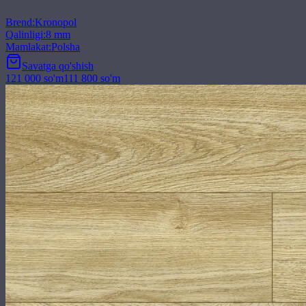
Brend
:
Kronopol
Qalinligi
:
8 mm
Mamlakat
:
Polsha
Savatga qo'shish
121 000
so'm
111 800
so'm