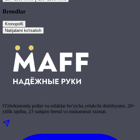
Brendlar
Kronopol
6
Natijalarni ko'rsatish
O'zbekistonda pollar va eshiklar bo'yicha yetakchi distribyutor. 20+
yillik tajriba, 23 xalqaro brend va mukammal xizmat.