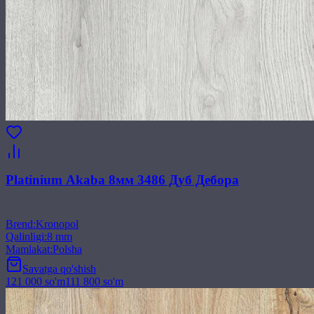
Platinium Akaba 8мм 3486 Дуб Дебора
Brend
:
Kronopol
Qalinligi
:
8 mm
Mamlakat
:
Polsha
Savatga qo'shish
121 000
so'm
111 800
so'm