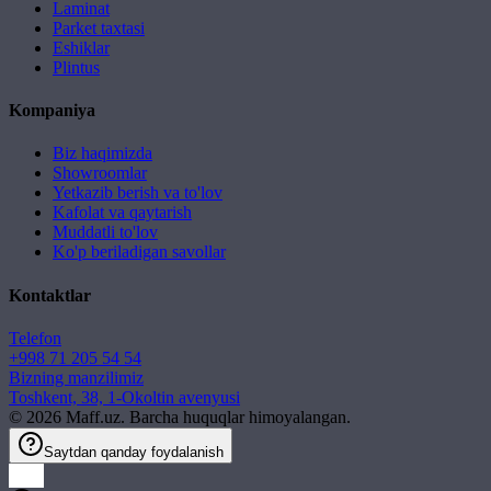
Laminat
Parket taxtasi
Eshiklar
Plintus
Kompaniya
Biz haqimizda
Showroomlar
Yetkazib berish va to'lov
Kafolat va qaytarish
Muddatli to'lov
Ko'p beriladigan savollar
Kontaktlar
Telefon
+998 71 205 54 54
Bizning manzilimiz
Toshkent, 38, 1-Okoltin avenyusi
©
2026
Maff.uz. Barcha huquqlar himoyalangan.
Saytdan qanday foydalanish