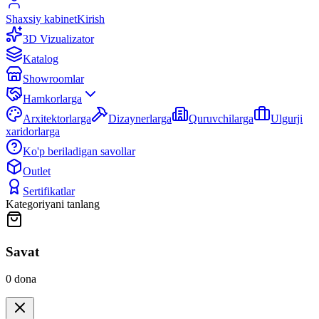
Shaxsiy kabinet
Kirish
3D Vizualizator
Katalog
Showroomlar
Hamkorlarga
Arxitektorlarga
Dizaynerlarga
Quruvchilarga
Ulgurji
xaridorlarga
Ko'p beriladigan savollar
Outlet
Sertifikatlar
Kategoriyani tanlang
Savat
0
dona