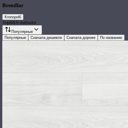
Brendlar
Kronopol
6
Topildi:
6
mahsulot
Популярные
Популярные
Сначала дешевле
Сначала дороже
По названию