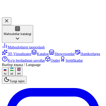
Mahsulotlar katalogi
Mahsulotlarni taqqoslash
3D Vizualizator
Katalog
Showroomlar
Hamkorlarga
Ko'p beriladigan savollar
Outlet
Sertifikatlar
Выбор языка / Language
ru
uz
en
Tungi rejim