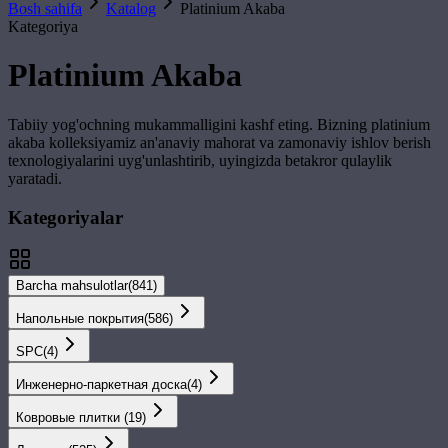
Bosh sahifa
Katalog
Platinium Akaba
Kategoriya
Platinium Akaba
Tabiiy yog'ochning mukammalligini kashf eting. Bizning
platinium
akaba
kolleksiyamiz an'anaviy mahorat va zamonaviy ishlov berish
texnologiyalarini uyg'unlashtirib, uyingizda betakror qulaylik
yaratadi.
Kategoriyalar
Barcha mahsulotlar
(
841
)
Напольные покрытия
(
586
)
SPС
(
4
)
Инженерно-паркетная доска
(
4
)
Ковровые плитки
(
19
)