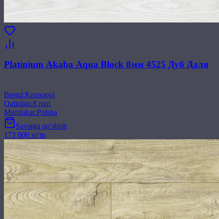
Platinium Akaba Aqua Block 8мм 4525 Дуб Даля
Brend
:
Kronopol
Qalinligi
:
8 mm
Mamlakat
:
Polsha
Savatga qo'shish
173 000 so'm