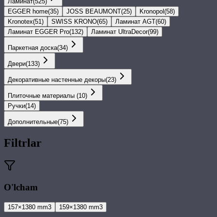
Ламинат
(
525
)
EGGER home
(
35
)
JOSS BEAUMONT
(
25
)
Kronopol
(
58
)
Kronotex
(
51
)
SWISS KRONO
(
65
)
Ламинат AGT
(
60
)
Ламинат EGGER Pro
(
132
)
Ламинат UltraDecor
(
99
)
Паркетная доска
(
34
)
Двери
(
133
)
Декоративные настенные декоры
(
23
)
Плиточные материалы
(
10
)
Ручки
(
14
)
Дополнительные
(
75
)
Filtrlar
O'lcham
157×1380 mm
3
159×1380 mm
3