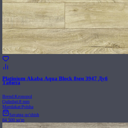
Platinium Akaba Aqua Block 8мм 3947 Дуб
Табита
Brend
:
Kronopol
Qalinligi
:
8 mm
Mamlakat
:
Polsha
Savatga qo'shish
84 500 so'm