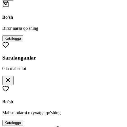
Bo'sh
Biror narsa qo'shing
Katalogga
Saralanganlar
0
ta mahsulot
Bo'sh
Mahsulotlarni ro'yxatga qo'shing
Katalogga