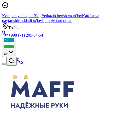
Kompaniya haqida
Blog
Yetkazib berish va to'lov
Kafolat va
qaytarish
Muddatli to'lov
Ijtimoiy tarmoqlar
Toshkent
+998 (71) 205-54-54
uz