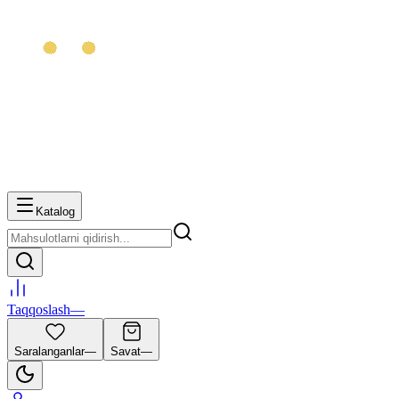
Katalog
Taqqoslash
—
Saralanganlar
—
Savat
—