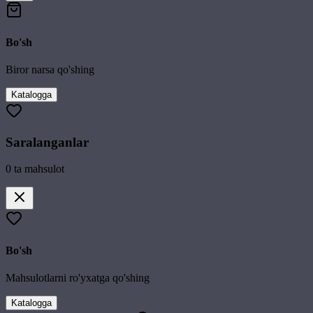
Bo'sh
Biror narsa qo'shing
Katalogga
Saralanganlar
0
ta mahsulot
Bo'sh
Mahsulotlarni ro'yxatga qo'shing
Katalogga