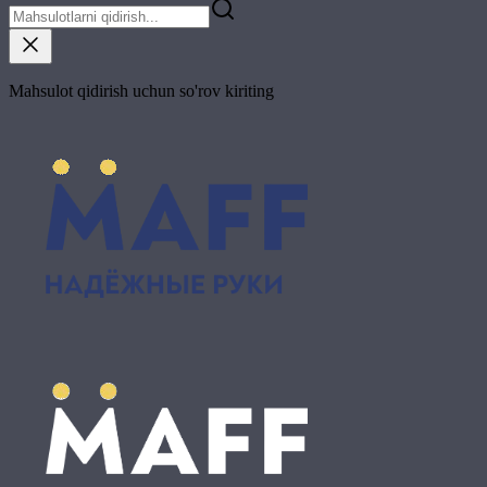
Mahsulot qidirish uchun so'rov kiriting