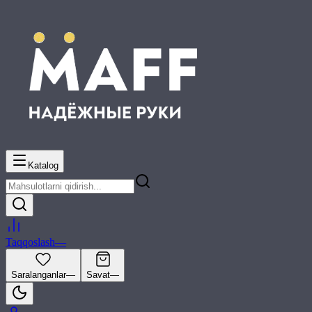
Katalog
Taqqoslash
—
Saralanganlar
—
Savat
—