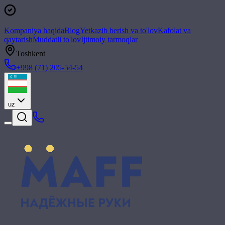
Kompaniya haqida
Blog
Yetkazib berish va to'lov
Kafolat va
qaytarish
Muddatli to'lov
Ijtimoiy tarmoqlar
Toshkent
+998 (71) 205-54-54
uz