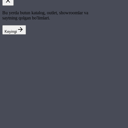
Bu yerda butun katalog, outlet, showroomlar va
saytning qolgan bo'limlari.
Keyingi