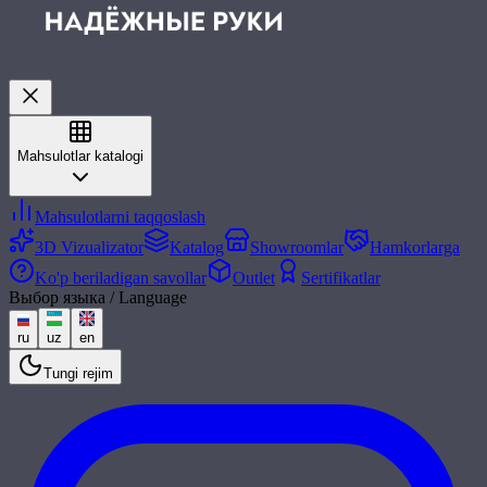
Mahsulotlar katalogi
Mahsulotlarni taqqoslash
3D Vizualizator
Katalog
Showroomlar
Hamkorlarga
Ko'p beriladigan savollar
Outlet
Sertifikatlar
Выбор языка / Language
ru
uz
en
Tungi rejim