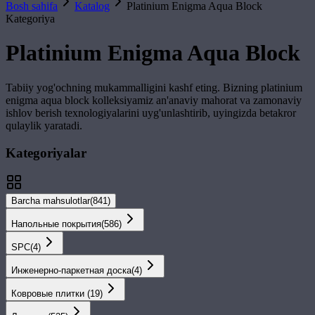
Bosh sahifa
Katalog
Platinium Enigma Aqua Block
Kategoriya
Platinium Enigma Aqua Block
Tabiiy yog'ochning mukammalligini kashf eting. Bizning
platinium
enigma aqua block
kolleksiyamiz an'anaviy mahorat va zamonaviy
ishlov berish texnologiyalarini uyg'unlashtirib, uyingizda betakror
qulaylik yaratadi.
Kategoriyalar
Barcha mahsulotlar
(
841
)
Напольные покрытия
(
586
)
SPС
(
4
)
Инженерно-паркетная доска
(
4
)
Ковровые плитки
(
19
)