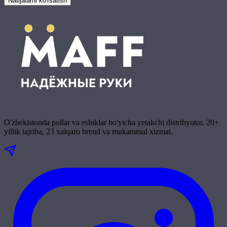
Natijalarni ko'rsatish
O'zbekistonda pollar va eshiklar bo'yicha yetakchi distribyutor. 20+
yillik tajriba, 23 xalqaro brend va mukammal xizmat.