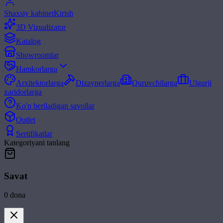
Shaxsiy kabinet
Kirish
3D Vizualizator
Katalog
Showroomlar
Hamkorlarga
Arxitektorlarga
Dizaynerlarga
Quruvchilarga
Ulgurji
xaridorlarga
Ko'p beriladigan savollar
Outlet
Sertifikatlar
Kategoriyani tanlang
Savat
0
dona