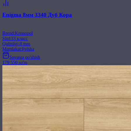
Enigma 8мм 3340 Дуб Кора
Brend
:
Kronopol
Sinf
:
33 класс
Qalinligi
:
8 mm
Mamlakat
:
Polsha
Savatga qo'shish
179 550 so'm