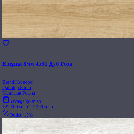
Enigma 8мм 4531 Дуб Роза
Brend
:
Kronopol
Qalinligi
:
8 mm
Mamlakat
:
Polsha
Savatga qo'shish
125 000
so'm
117 000
so'm
Outlet
−
15
%