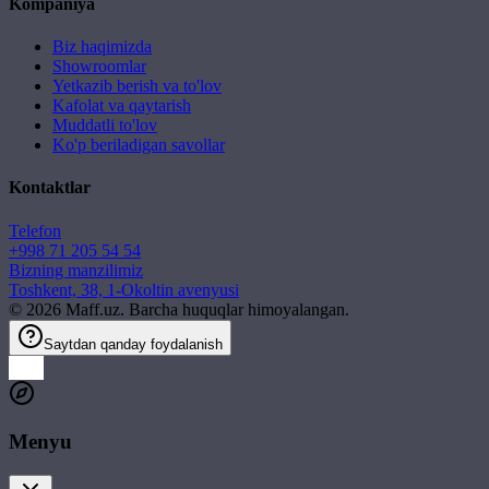
Kompaniya
Biz haqimizda
Showroomlar
Yetkazib berish va to'lov
Kafolat va qaytarish
Muddatli to'lov
Ko'p beriladigan savollar
Kontaktlar
Telefon
+998 71 205 54 54
Bizning manzilimiz
Toshkent, 38, 1-Okoltin avenyusi
©
2026
Maff.uz. Barcha huquqlar himoyalangan.
Saytdan qanday foydalanish
Menyu