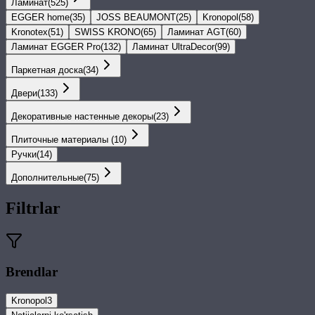
Ламинат
(
525
)
EGGER home
(
35
)
JOSS BEAUMONT
(
25
)
Kronopol
(
58
)
Kronotex
(
51
)
SWISS KRONO
(
65
)
Ламинат AGT
(
60
)
Ламинат EGGER Pro
(
132
)
Ламинат UltraDecor
(
99
)
Паркетная доска
(
34
)
Двери
(
133
)
Декоративные настенные декоры
(
23
)
Плиточные материалы
(
10
)
Ручки
(
14
)
Дополнительные
(
75
)
Filtrlar
Brendlar
Kronopol
3