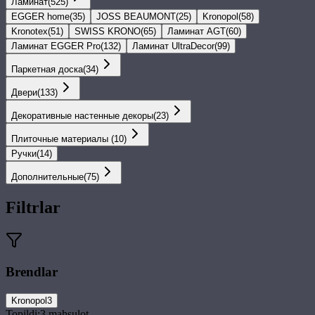
Ламинат
(
525
)
EGGER home
(
35
)
JOSS BEAUMONT
(
25
)
Kronopol
(
58
)
Kronotex
(
51
)
SWISS KRONO
(
65
)
Ламинат AGT
(
60
)
Ламинат EGGER Pro
(
132
)
Ламинат UltraDecor
(
99
)
Паркетная доска
(
34
)
Двери
(
133
)
Декоративные настенные декоры
(
23
)
Плиточные материалы
(
10
)
Ручки
(
14
)
Дополнительные
(
75
)
Filtrlar
Brendlar
Kronopol
3
Topildi:
3
mahsulot