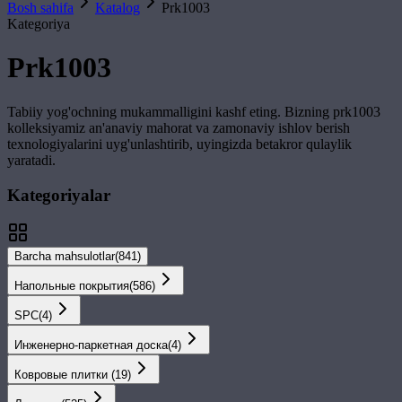
Bosh sahifa
Katalog
Prk1003
Kategoriya
Prk1003
Tabiiy yog'ochning mukammalligini kashf eting. Bizning
prk1003
kolleksiyamiz an'anaviy mahorat va zamonaviy ishlov berish
texnologiyalarini uyg'unlashtirib, uyingizda betakror qulaylik
yaratadi.
Kategoriyalar
Barcha mahsulotlar
(
841
)
Напольные покрытия
(
586
)
SPС
(
4
)
Инженерно-паркетная доска
(
4
)
Ковровые плитки
(
19
)