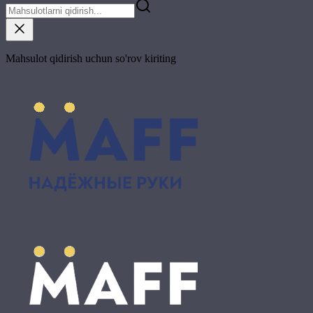
Mahsulot qidirish uchun so'rov kiriting