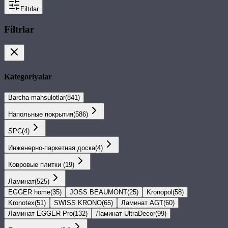
Filtrlar
Filtrlar
Kategoriyalar
Barcha mahsulotlar
(
841
)
Напольные покрытия
(
586
)
SPС
(
4
)
Инженерно-паркетная доска
(
4
)
Ковровые плитки
(
19
)
Ламинат
(
525
)
EGGER home
(
35
)
JOSS BEAUMONT
(
25
)
Kronopol
(
58
)
Kronotex
(
51
)
SWISS KRONO
(
65
)
Ламинат AGT
(
60
)
Ламинат EGGER Pro
(
132
)
Ламинат UltraDecor
(
99
)