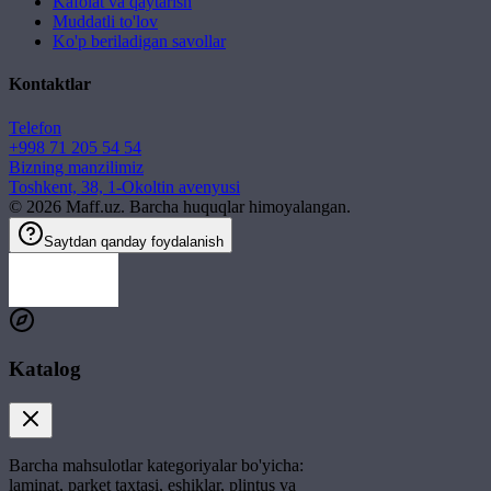
Kafolat va qaytarish
Muddatli to'lov
Ko'p beriladigan savollar
Kontaktlar
Telefon
+998 71 205 54 54
Bizning manzilimiz
Toshkent, 38, 1-Okoltin avenyusi
©
2026
Maff.uz. Barcha huquqlar himoyalangan.
Saytdan qanday foydalanish
Katalog
Barcha mahsulotlar kategoriyalar bo'yicha:
laminat, parket taxtasi, eshiklar, plintus va