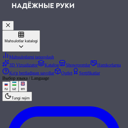
Mahsulotlar katalogi
Mahsulotlarni taqqoslash
3D Vizualizator
Katalog
Showroomlar
Hamkorlarga
Ko'p beriladigan savollar
Outlet
Sertifikatlar
Выбор языка / Language
ru
uz
en
Tungi rejim