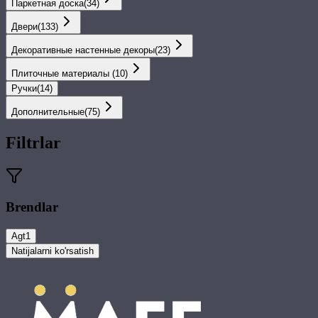
Паркетная доска
(
34
)
Двери
(
133
)
Декоративные настенные декоры
(
23
)
Плиточные материалы
(
10
)
Ручки
(
14
)
Дополнительные
(
75
)
Filtrlar
Brendlar
Agt
1
Natijalarni ko'rsatish