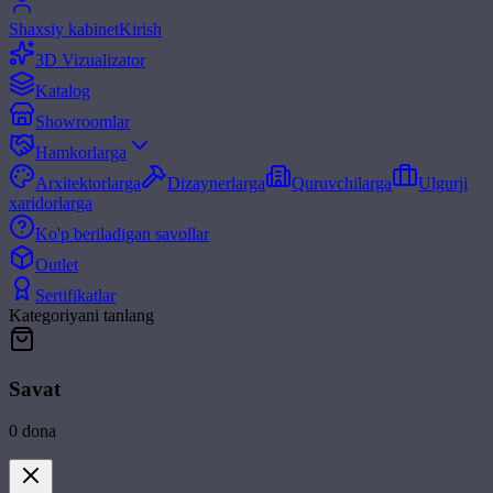
Shaxsiy kabinet
Kirish
3D Vizualizator
Katalog
Showroomlar
Hamkorlarga
Arxitektorlarga
Dizaynerlarga
Quruvchilarga
Ulgurji
xaridorlarga
Ko'p beriladigan savollar
Outlet
Sertifikatlar
Kategoriyani tanlang
Savat
0
dona