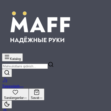
Katalog
Taqqoslash
—
Saralanganlar
—
Savat
—