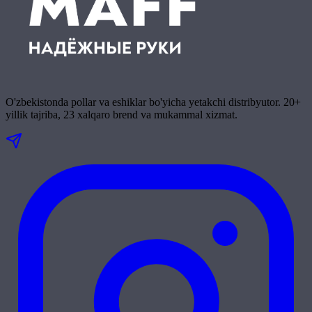
O'zbekistonda pollar va eshiklar bo'yicha yetakchi distribyutor. 20+
yillik tajriba, 23 xalqaro brend va mukammal xizmat.