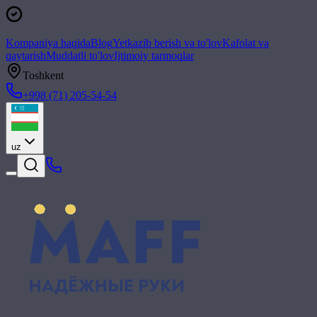
Kompaniya haqida
Blog
Yetkazib berish va to'lov
Kafolat va
qaytarish
Muddatli to'lov
Ijtimoiy tarmoqlar
Toshkent
+998 (71) 205-54-54
uz