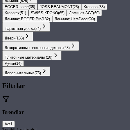
Ламинат
(
525
)
EGGER home
(
35
)
JOSS BEAUMONT
(
25
)
Kronopol
(
58
)
Kronotex
(
51
)
SWISS KRONO
(
65
)
Ламинат AGT
(
60
)
Ламинат EGGER Pro
(
132
)
Ламинат UltraDecor
(
99
)
Паркетная доска
(
34
)
Двери
(
133
)
Декоративные настенные декоры
(
23
)
Плиточные материалы
(
10
)
Ручки
(
14
)
Дополнительные
(
75
)
Filtrlar
Brendlar
Agt
1
Topildi:
1
mahsulot