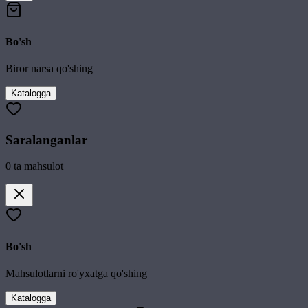
Bo'sh
Biror narsa qo'shing
Katalogga
Saralanganlar
0
ta mahsulot
Bo'sh
Mahsulotlarni ro'yxatga qo'shing
Katalogga