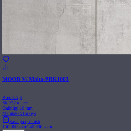
MOOD V/ Malta-PRK1003
Brend
:
Agt
Sinf
:
32 класс
Qalinligi
:
10 mm
Mamlakat
:
Turkiya
Savatga qo'shish
130 000
so'm
240 000
so'm