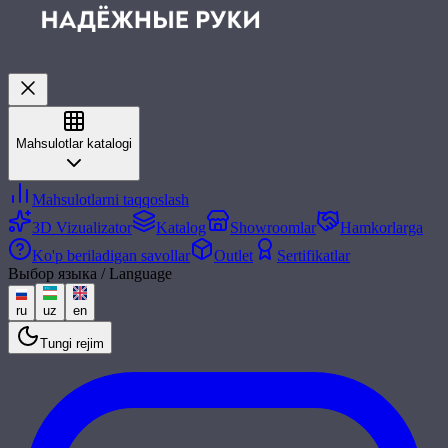
Mahsulotlar katalogi
Mahsulotlarni taqqoslash
3D Vizualizator
Katalog
Showroomlar
Hamkorlarga
Ko'p beriladigan savollar
Outlet
Sertifikatlar
Выбор языка / Language
ru
uz
en
Tungi rejim