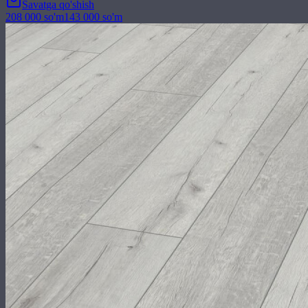
Savatga qo'shish
208 000
so'm
143 000
so'm