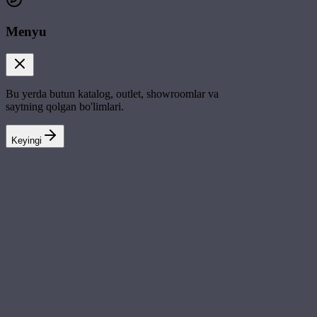
Menyu
Bu yerda butun katalog, outlet, showroomlar va
saytning qolgan bo'limlari.
Keyingi