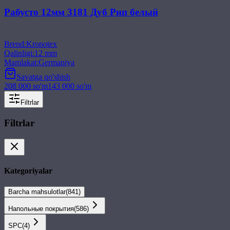
Рабусто 12мм 3181 Дуб Рип белый
Brend
:
Kronotex
Qalinligi
:
12 mm
Mamlakat
:
Germaniya
Savatga qo'shish
208 000
so'm
143 000
so'm
Filtrlar
Filtrlar
Kategoriyalar
Barcha mahsulotlar
(
841
)
Напольные покрытия
(
586
)
SPС
(
4
)