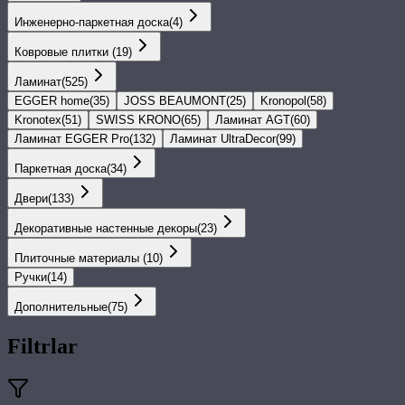
Инженерно-паркетная доска
(
4
)
Ковровые плитки
(
19
)
Ламинат
(
525
)
EGGER home
(
35
)
JOSS BEAUMONT
(
25
)
Kronopol
(
58
)
Kronotex
(
51
)
SWISS KRONO
(
65
)
Ламинат AGT
(
60
)
Ламинат EGGER Pro
(
132
)
Ламинат UltraDecor
(
99
)
Паркетная доска
(
34
)
Двери
(
133
)
Декоративные настенные декоры
(
23
)
Плиточные материалы
(
10
)
Ручки
(
14
)
Дополнительные
(
75
)
Filtrlar