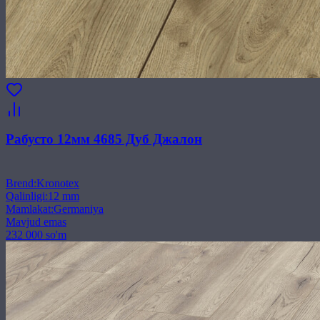
Рабусто 12мм 4685 Дуб Джалон
Brend
:
Kronotex
Qalinligi
:
12 mm
Mamlakat
:
Germaniya
Mavjud emas
232 000 so'm