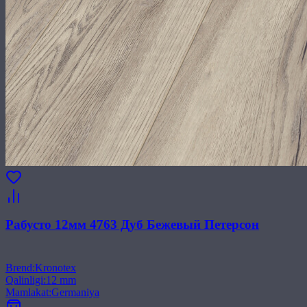
Рабусто 12мм 4763 Дуб Бежевый Петерсон
Brend
:
Kronotex
Qalinligi
:
12 mm
Mamlakat
:
Germaniya