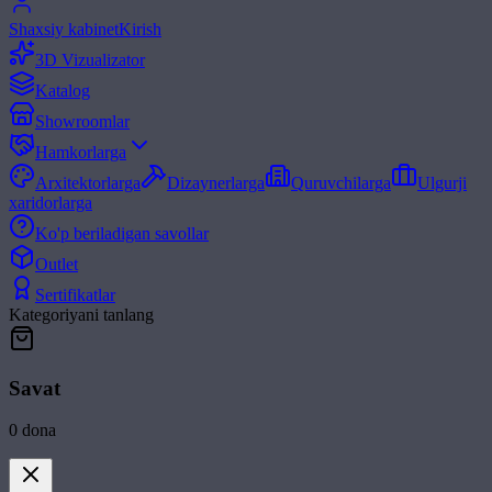
Shaxsiy kabinet
Kirish
3D Vizualizator
Katalog
Showroomlar
Hamkorlarga
Arxitektorlarga
Dizaynerlarga
Quruvchilarga
Ulgurji
xaridorlarga
Ko'p beriladigan savollar
Outlet
Sertifikatlar
Kategoriyani tanlang
Savat
0
dona