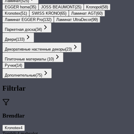
Ламинат
(
525
)
EGGER home
(
35
)
JOSS BEAUMONT
(
25
)
Kronopol
(
58
)
Kronotex
(
51
)
SWISS KRONO
(
65
)
Ламинат AGT
(
60
)
Ламинат EGGER Pro
(
132
)
Ламинат UltraDecor
(
99
)
Паркетная доска
(
34
)
Двери
(
133
)
Декоративные настенные декоры
(
23
)
Плиточные материалы
(
10
)
Ручки
(
14
)
Дополнительные
(
75
)
Filtrlar
Brendlar
Kronotex
4
Topildi:
4
mahsulot