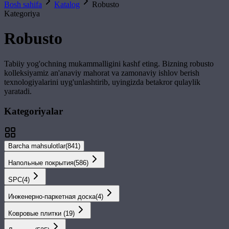
Bosh sahifa
Katalog
Robusto
Kategoriya
Robusto
Tabiiy yog'ochning mukammalligini kashf eting. Bizning
robusto
kolleksiyamiz an'anaviy mahorat va zamonaviy ishlov berish
texnologiyalarini uyg'unlashtirib, uyingizda betakror qulaylik
yaratadi.
Kategoriyalar
Barcha mahsulotlar
(
841
)
Напольные покрытия
(
586
)
SPС
(
4
)
Инженерно-паркетная доска
(
4
)
Ковровые плитки
(
19
)