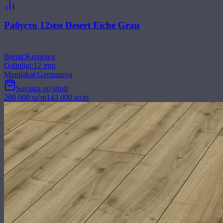
Рабусто 12мм Desert Eiche Grau
Brend
:
Kronotex
Qalinligi
:
12 mm
Mamlakat
:
Germaniya
Savatga qo'shish
208 000
so'm
143 000
so'm