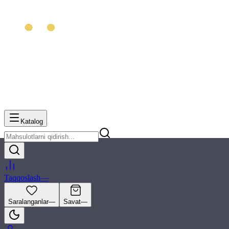
Katalog
Taqqoslash
—
Saralanganlar
—
Savat
—