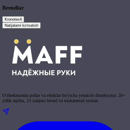
Brendlar
Kronotex
4
Natijalarni ko'rsatish
O'zbekistonda pollar va eshiklar bo'yicha yetakchi distribyutor. 20+
yillik tajriba, 23 xalqaro brend va mukammal xizmat.