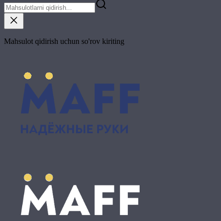
Mahsulot qidirish uchun so'rov kiriting