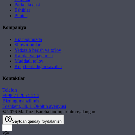
Parket taxtasi
Eshiklar
Plintus
Kompaniya
Biz haqimizda
Showroomlar
Yetkazib berish va to'lov
Kafolat va qaytarish
Muddatli to'lov
Ko'p beriladigan savollar
Kontaktlar
Telefon
+998 71 205 54 54
Bizning manzilimiz
Toshkent, 38, 1-Okoltin avenyusi
©
2026
Maff.uz. Barcha huquqlar himoyalangan.
Saytdan qanday foydalanish