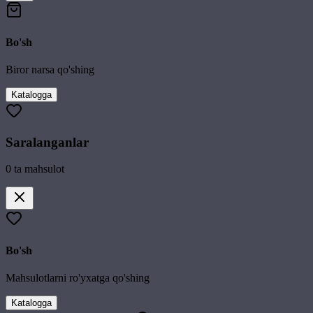
Bo'sh
Biror narsa qo'shing
Katalogga
Saralanganlar
0
ta mahsulot
Bo'sh
Mahsulotlarni ro'yxatga qo'shing
Katalogga