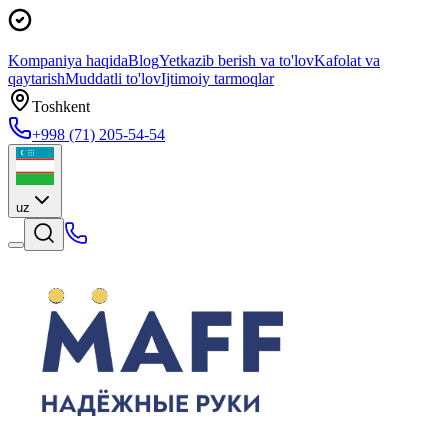
Kompaniya haqida
Blog
Yetkazib berish va to'lov
Kafolat va
qaytarish
Muddatli to'lov
Ijtimoiy tarmoqlar
Toshkent
+998 (71) 205-54-54
uz