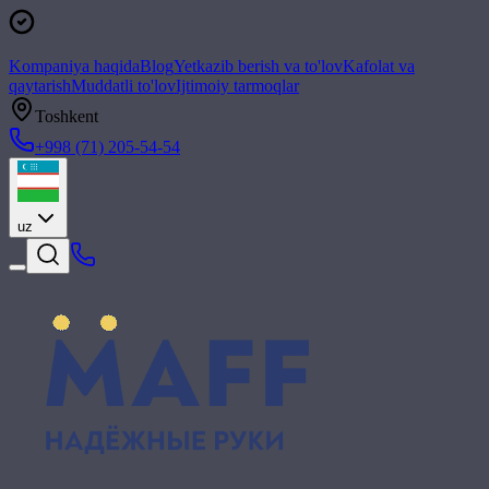
Kompaniya haqida
Blog
Yetkazib berish va to'lov
Kafolat va
qaytarish
Muddatli to'lov
Ijtimoiy tarmoqlar
Toshkent
+998 (71) 205-54-54
uz