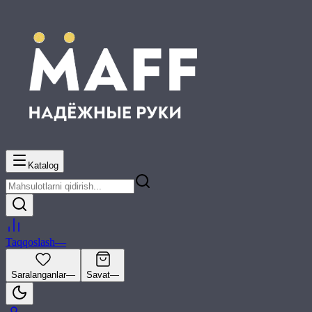
Katalog
Taqqoslash
—
Saralanganlar
—
Savat
—