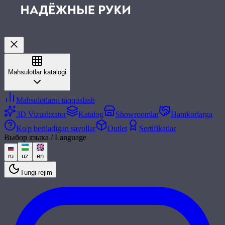
Mahsulotlar katalogi
Mahsulotlarni taqqoslash
3D Vizualizator
Katalog
Showroomlar
Hamkorlarga
Ko'p beriladigan savollar
Outlet
Sertifikatlar
Выбор языка / Language
ru
uz
en
Tungi rejim