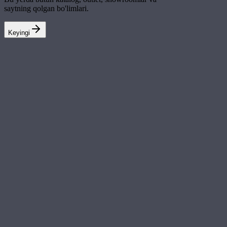
saytning qolgan bo'limlari.
Keyingi