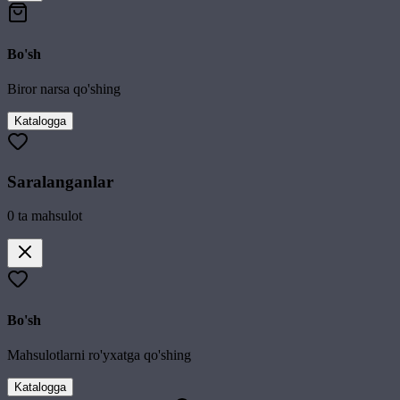
Bo'sh
Biror narsa qo'shing
Katalogga
Saralanganlar
0
ta mahsulot
Bo'sh
Mahsulotlarni ro'yxatga qo'shing
Katalogga