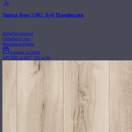
Sigma 8мм 5382 Дуб Памфилия
Brend
:
Kronopol
Qalinligi
:
8 mm
Mamlakat
:
Polsha
Savatga qo'shish
109 000
so'm
97 500
so'm