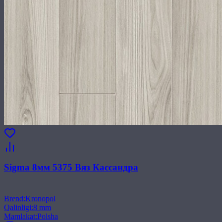
Sigma 8мм 5375 Вяз Кассандра
Brend
:
Kronopol
Qalinligi
:
8 mm
Mamlakat
:
Polsha