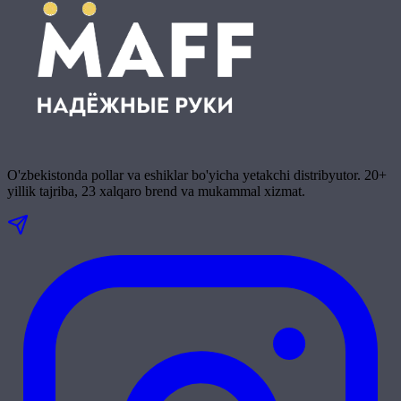
O'zbekistonda pollar va eshiklar bo'yicha yetakchi distribyutor. 20+
yillik tajriba, 23 xalqaro brend va mukammal xizmat.