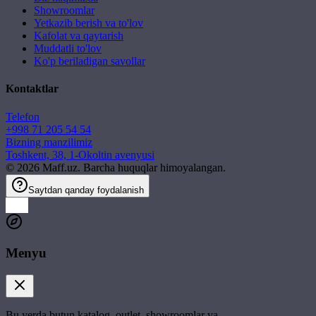
Showroomlar
Yetkazib berish va to'lov
Kafolat va qaytarish
Muddatli to'lov
Ko'p beriladigan savollar
Kontaktlar
Telefon
+998 71 205 54 54
Bizning manzilimiz
Toshkent, 38, 1-Okoltin avenyusi
©
2026
Maff.uz. Barcha huquqlar himoyalangan.
Saytdan qanday foydalanish
Menyu
Bu yerda butun katalog, outlet, showroomlar va