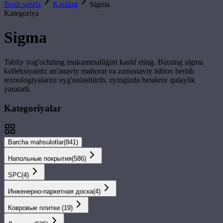
Bosh sahifa
Katalog
Sigma
Kategoriya
Sigma
Tabiiy yog'ochning mukammalligini kashf eting. Bizning
sigma
kolleksiyamiz an'anaviy mahorat va zamonaviy ishlov berish
texnologiyalarini uyg'unlashtirib, uyingizda betakror qulaylik
yaratadi.
Kategoriyalar
Barcha mahsulotlar
(
841
)
Напольные покрытия
(
586
)
SPС
(
4
)
Инженерно-паркетная доска
(
4
)
Ковровые плитки
(
19
)