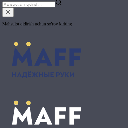
Mahsulot qidirish uchun so'rov kiriting