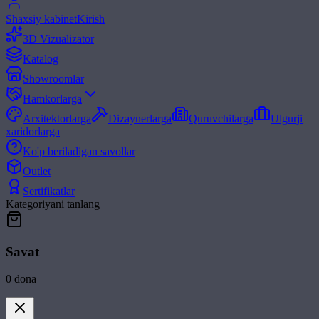
Shaxsiy kabinet
Kirish
3D Vizualizator
Katalog
Showroomlar
Hamkorlarga
Arxitektorlarga
Dizaynerlarga
Quruvchilarga
Ulgurji
xaridorlarga
Ko'p beriladigan savollar
Outlet
Sertifikatlar
Kategoriyani tanlang
Savat
0
dona