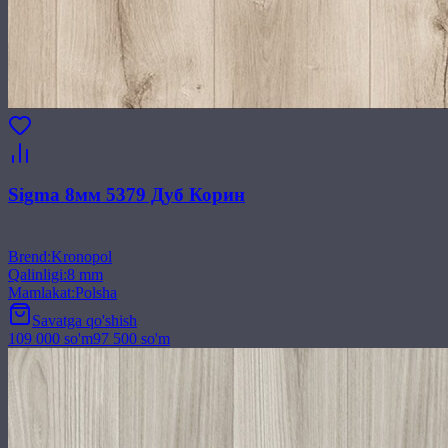
Sigma 8мм 5379 Дуб Корин
Brend
:
Kronopol
Qalinligi
:
8 mm
Mamlakat
:
Polsha
Savatga qo'shish
109 000
so'm
97 500
so'm