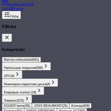
Savatga qo'shish
149 000 so'm
Filtrlar
Filtrlar
Kategoriyalar
Barcha mahsulotlar
(
841
)
Напольные покрытия
(
586
)
SPС
(
4
)
Инженерно-паркетная доска
(
4
)
Ковровые плитки
(
19
)
Ламинат
(
525
)
EGGER home
(
35
)
JOSS BEAUMONT
(
25
)
Kronopol
(
58
)
Kronotex
(
51
)
SWISS KRONO
(
65
)
Ламинат AGT
(
60
)