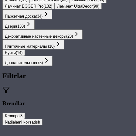
Ламинат EGGER Pro
(
132
)
Ламинат UltraDecor
(
99
)
Паркетная доска
(
34
)
Двери
(
133
)
Декоративные настенные декоры
(
23
)
Плиточные материалы
(
10
)
Ручки
(
14
)
Дополнительные
(
75
)
Filtrlar
Brendlar
Kronopol
3
Natijalarni ko'rsatish