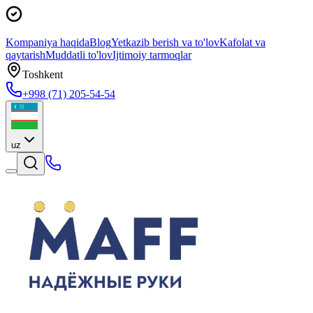
Kompaniya haqida
Blog
Yetkazib berish va to'lov
Kafolat va
qaytarish
Muddatli to'lov
Ijtimoiy tarmoqlar
Toshkent
+998 (71) 205-54-54
uz