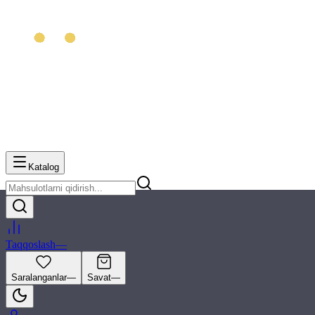
Katalog
Taqqoslash
—
Saralanganlar
—
Savat
—