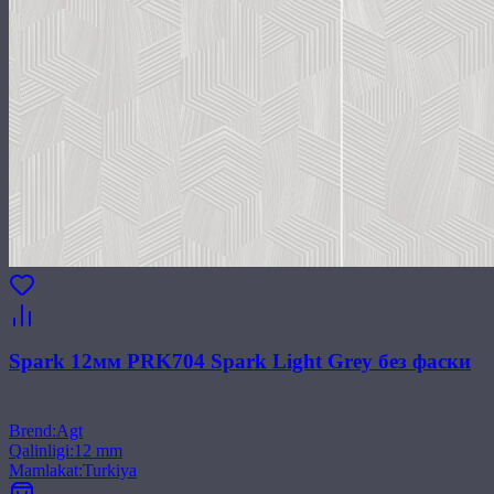
Spark 12мм PRK704 Spark Light Grey без фаски
Brend
:
Agt
Qalinligi
:
12 mm
Mamlakat
:
Turkiya