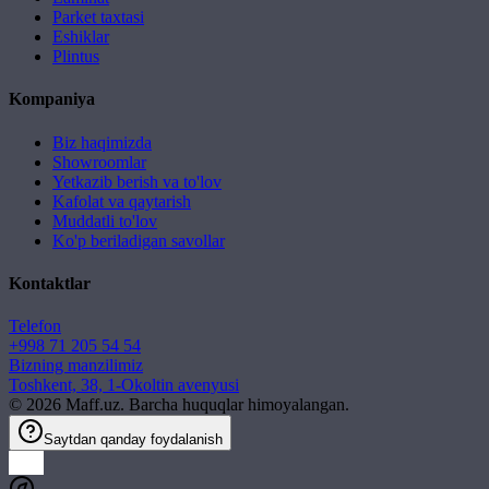
Parket taxtasi
Eshiklar
Plintus
Kompaniya
Biz haqimizda
Showroomlar
Yetkazib berish va to'lov
Kafolat va qaytarish
Muddatli to'lov
Ko'p beriladigan savollar
Kontaktlar
Telefon
+998 71 205 54 54
Bizning manzilimiz
Toshkent, 38, 1-Okoltin avenyusi
©
2026
Maff.uz. Barcha huquqlar himoyalangan.
Saytdan qanday foydalanish