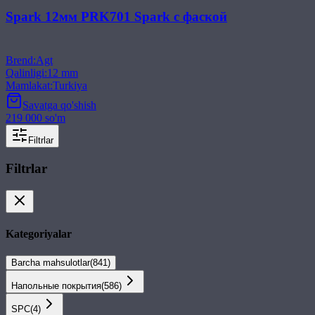
Spark 12мм PRK701 Spark с фаской
Brend
:
Agt
Qalinligi
:
12 mm
Mamlakat
:
Turkiya
Savatga qo'shish
219 000 so'm
Filtrlar
Filtrlar
Kategoriyalar
Barcha mahsulotlar
(
841
)
Напольные покрытия
(
586
)
SPС
(
4
)