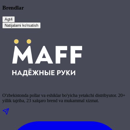
Brendlar
Agt
4
Natijalarni ko'rsatish
O'zbekistonda pollar va eshiklar bo'yicha yetakchi distribyutor. 20+
yillik tajriba, 23 xalqaro brend va mukammal xizmat.