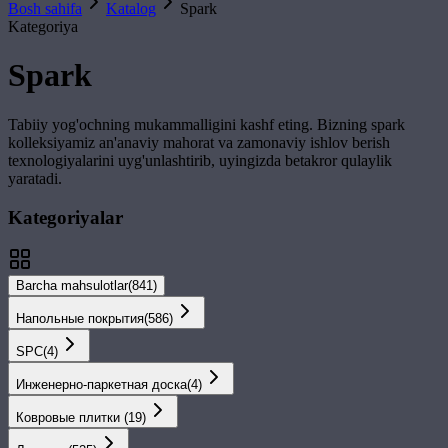
Bosh sahifa
Katalog
Spark
Kategoriya
Spark
Tabiiy yog'ochning mukammalligini kashf eting. Bizning
spark
kolleksiyamiz an'anaviy mahorat va zamonaviy ishlov berish
texnologiyalarini uyg'unlashtirib, uyingizda betakror qulaylik
yaratadi.
Kategoriyalar
Barcha mahsulotlar
(
841
)
Напольные покрытия
(
586
)
SPС
(
4
)
Инженерно-паркетная доска
(
4
)
Ковровые плитки
(
19
)