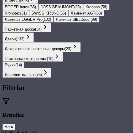
Ламинат
(
525
)
EGGER home
(
35
)
JOSS BEAUMONT
(
25
)
Kronopol
(
58
)
Kronotex
(
51
)
SWISS KRONO
(
65
)
Ламинат AGT
(
60
)
Ламинат EGGER Pro
(
132
)
Ламинат UltraDecor
(
99
)
Паркетная доска
(
34
)
Двери
(
133
)
Декоративные настенные декоры
(
23
)
Плиточные материалы
(
10
)
Ручки
(
14
)
Дополнительные
(
75
)
Filtrlar
Brendlar
Agt
4
Topildi:
4
mahsulot