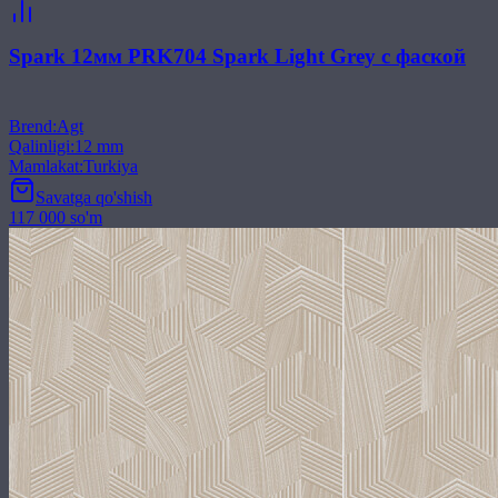
Spark 12мм PRK704 Spark Light Grey с фаской
Brend
:
Agt
Qalinligi
:
12 mm
Mamlakat
:
Turkiya
Savatga qo'shish
117 000 so'm