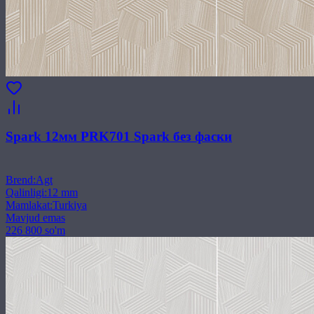
Spark 12мм PRK701 Spark без фаски
Brend
:
Agt
Qalinligi
:
12 mm
Mamlakat
:
Turkiya
Mavjud emas
226 800 so'm