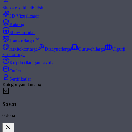
Shaxsiy kabinet
Kirish
3D Vizualizator
Katalog
Showroomlar
Hamkorlarga
Arxitektorlarga
Dizaynerlarga
Quruvchilarga
Ulgurji
xaridorlarga
Ko'p beriladigan savollar
Outlet
Sertifikatlar
Kategoriyani tanlang
Savat
0
dona