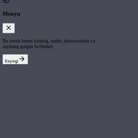
Menyu
Bu yerda butun katalog, outlet, showroomlar va
saytning qolgan bo'limlari.
Keyingi