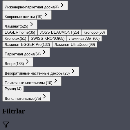
Инженерно-паркетная доска
(
4
)
Ковровые плитки
(
19
)
Ламинат
(
525
)
EGGER home
(
35
)
JOSS BEAUMONT
(
25
)
Kronopol
(
58
)
Kronotex
(
51
)
SWISS KRONO
(
65
)
Ламинат AGT
(
60
)
Ламинат EGGER Pro
(
132
)
Ламинат UltraDecor
(
99
)
Паркетная доска
(
34
)
Двери
(
133
)
Декоративные настенные декоры
(
23
)
Плиточные материалы
(
10
)
Ручки
(
14
)
Дополнительные
(
75
)
Filtrlar