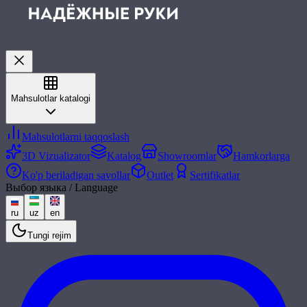
Mahsulotlar katalogi
Mahsulotlarni taqqoslash
3D Vizualizator
Katalog
Showroomlar
Hamkorlarga
Ko'p beriladigan savollar
Outlet
Sertifikatlar
Выбор языка / Language
ru
uz
en
Tungi rejim