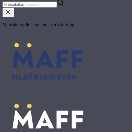
Mahsulot qidirish uchun so'rov kiriting