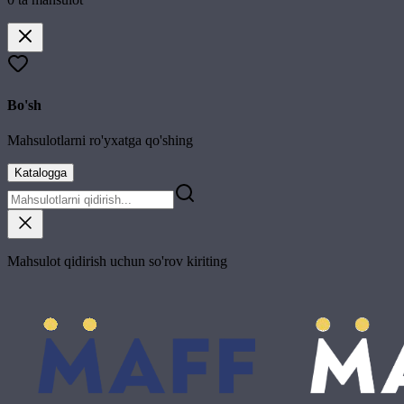
Bo'sh
Mahsulotlarni ro'yxatga qo'shing
Katalogga
Mahsulot qidirish uchun so'rov kiriting