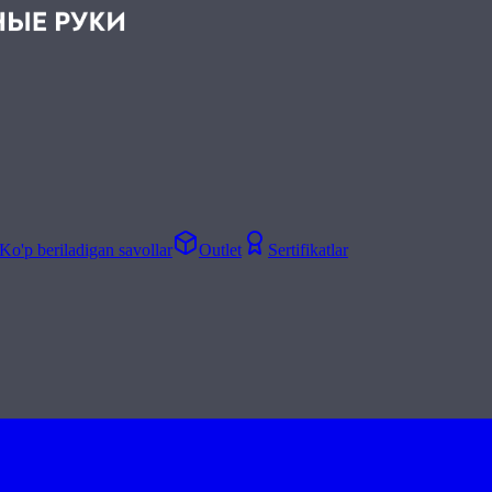
Ko'p beriladigan savollar
Outlet
Sertifikatlar