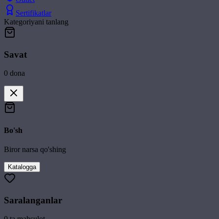
Sertifikatlar
Kategoriyani tanlang
Savat
0
dona
Bo'sh
Biror narsa qo'shing
Katalogga
Saralanganlar
0
ta mahsulot