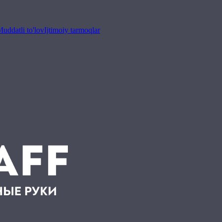
uddatli to'lov
Ijtimoiy tarmoqlar