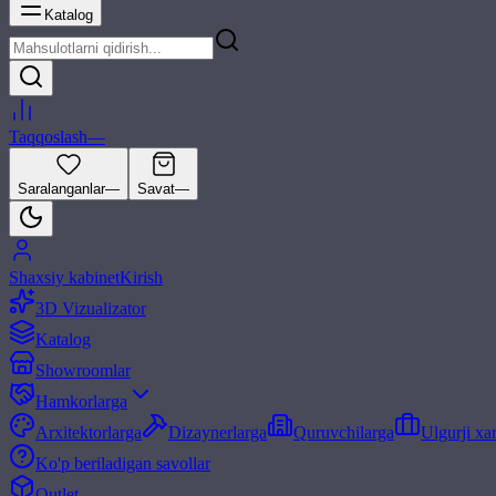
Katalog
Taqqoslash
—
Saralanganlar
—
Savat
—
Shaxsiy kabinet
Kirish
3D Vizualizator
Katalog
Showroomlar
Hamkorlarga
Arxitektorlarga
Dizaynerlarga
Quruvchilarga
Ulgurji xa
Ko'p beriladigan savollar
Outlet