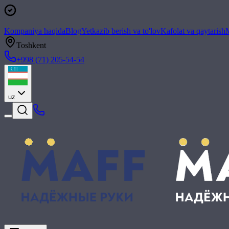
Kompaniya haqida
Blog
Yetkazib berish va to'lov
Kafolat va qaytarish
M
Toshkent
+998 (71) 205-54-54
uz