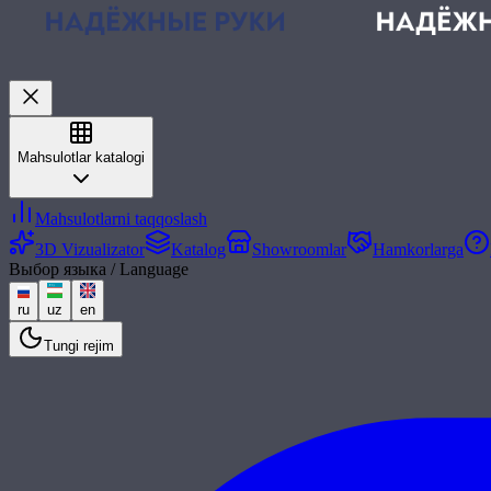
Mahsulotlar katalogi
Mahsulotlarni taqqoslash
3D Vizualizator
Katalog
Showroomlar
Hamkorlarga
Выбор языка / Language
ru
uz
en
Tungi rejim