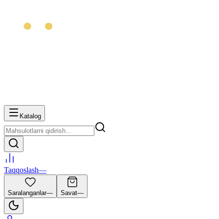
Katalog
Taqqoslash
—
Saralanganlar
—
Savat
—