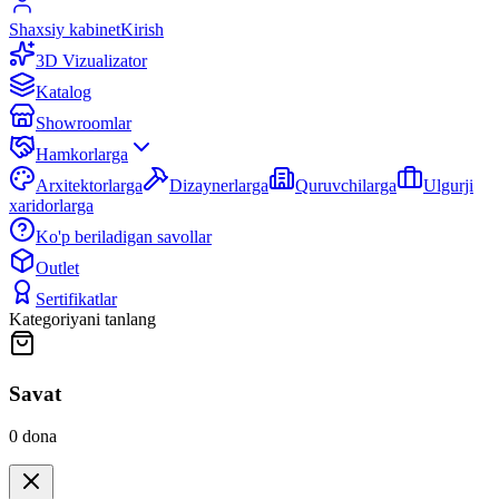
Shaxsiy kabinet
Kirish
3D Vizualizator
Katalog
Showroomlar
Hamkorlarga
Arxitektorlarga
Dizaynerlarga
Quruvchilarga
Ulgurji
xaridorlarga
Ko'p beriladigan savollar
Outlet
Sertifikatlar
Kategoriyani tanlang
Savat
0
dona