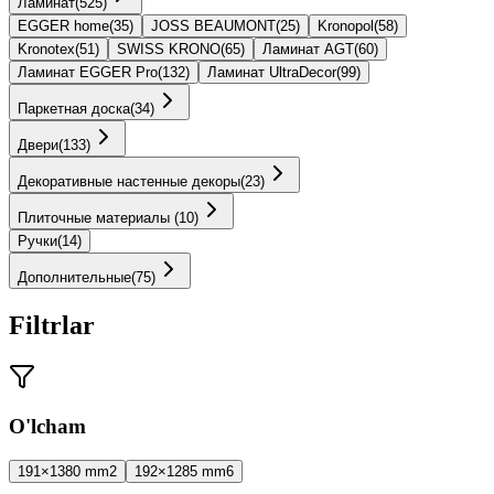
Ламинат
(
525
)
EGGER home
(
35
)
JOSS BEAUMONT
(
25
)
Kronopol
(
58
)
Kronotex
(
51
)
SWISS KRONO
(
65
)
Ламинат AGT
(
60
)
Ламинат EGGER Pro
(
132
)
Ламинат UltraDecor
(
99
)
Паркетная доска
(
34
)
Двери
(
133
)
Декоративные настенные декоры
(
23
)
Плиточные материалы
(
10
)
Ручки
(
14
)
Дополнительные
(
75
)
Filtrlar
O'lcham
191×1380 mm
2
192×1285 mm
6