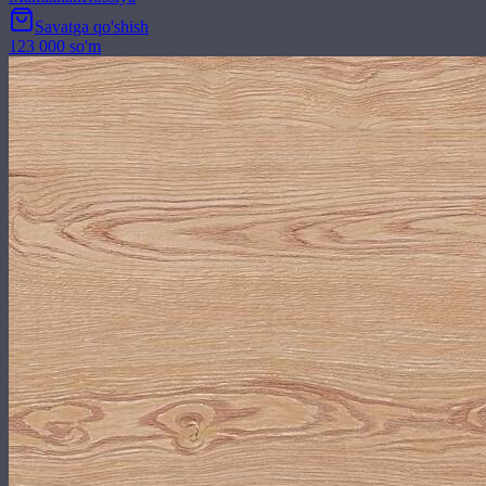
Savatga qo'shish
123 000 so'm