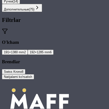
Ручки
(
14
)
Дополнительные
(
75
)
Filtrlar
O'lcham
191×1380 mm
2
192×1285 mm
6
Brendlar
Swiss Krono
8
Natijalarni ko'rsatish