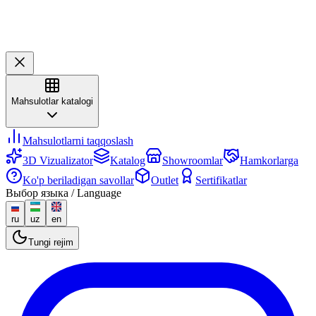
Mahsulotlar katalogi
Mahsulotlarni taqqoslash
3D Vizualizator
Katalog
Showroomlar
Hamkorlarga
Ko'p beriladigan savollar
Outlet
Sertifikatlar
Выбор языка / Language
ru
uz
en
Tungi rejim