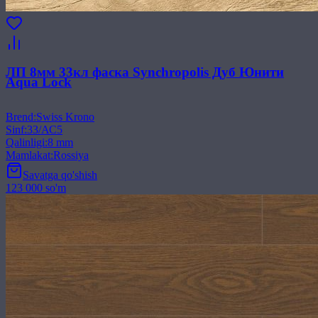
ЛП 8мм 33кл фаска Synchropolis Дуб Юнити
Aqua Lock
Brend
:
Swiss Krono
Sinf
:
33/АС5
Qalinligi
:
8 mm
Mamlakat
:
Rossiya
Savatga qo'shish
123 000 so'm