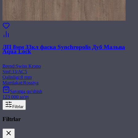
ЛП 8мм 33кл фаска Synchropolis Дуб Мальва
Aqua Lock
Brend
:
Swiss Krono
Sinf
:
33/АС5
Qalinligi
:
8 mm
Mamlakat
:
Rossiya
Savatga qo'shish
123 000 so'm
Filtrlar
Filtrlar