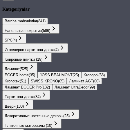
Kategoriyalar
Barcha mahsulotlar
(
841
)
Напольные покрытия
(
586
)
SPС
(
4
)
Инженерно-паркетная доска
(
4
)
Ковровые плитки
(
19
)
Ламинат
(
525
)
EGGER home
(
35
)
JOSS BEAUMONT
(
25
)
Kronopol
(
58
)
Kronotex
(
51
)
SWISS KRONO
(
65
)
Ламинат AGT
(
60
)
Ламинат EGGER Pro
(
132
)
Ламинат UltraDecor
(
99
)
Паркетная доска
(
34
)
Двери
(
133
)
Декоративные настенные декоры
(
23
)
Плиточные материалы
(
10
)