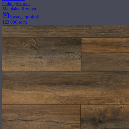
Qalinligi
:
8 mm
Mamlakat
:
Rossiya
Savatga qo'shish
123 000 so'm