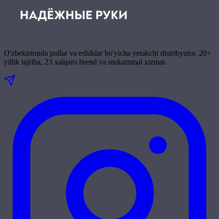
O'zbekistonda pollar va eshiklar bo'yicha yetakchi distribyutor. 20+
yillik tajriba, 23 xalqaro brend va mukammal xizmat.