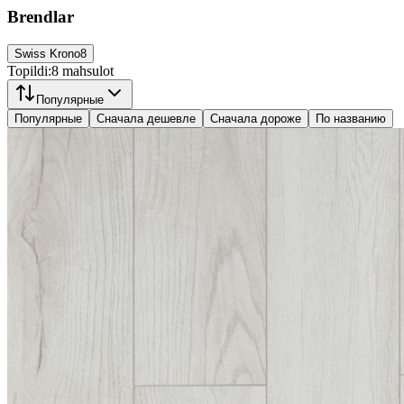
Brendlar
Swiss Krono
8
Topildi:
8
mahsulot
Популярные
Популярные
Сначала дешевле
Сначала дороже
По названию