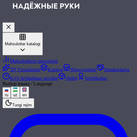
Mahsulotlar katalogi
Mahsulotlarni taqqoslash
3D Vizualizator
Katalog
Showroomlar
Hamkorlarga
Ko'p beriladigan savollar
Outlet
Sertifikatlar
Выбор языка / Language
ru
uz
en
Tungi rejim