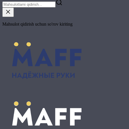
Mahsulot qidirish uchun so'rov kiriting