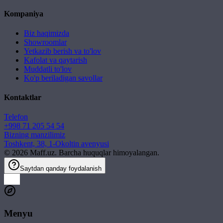
Kompaniya
Biz haqimizda
Showroomlar
Yetkazib berish va to'lov
Kafolat va qaytarish
Muddatli to'lov
Ko'p beriladigan savollar
Kontaktlar
Telefon
+998 71 205 54 54
Bizning manzilimiz
Toshkent, 38, 1-Okoltin avenyusi
©
2026
Maff.uz. Barcha huquqlar himoyalangan.
Saytdan qanday foydalanish
Menyu