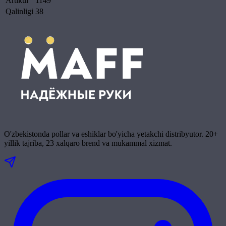
Artikul
1149
Qalinligi
38
O'zbekistonda pollar va eshiklar bo'yicha yetakchi distribyutor. 20+
yillik tajriba, 23 xalqaro brend va mukammal xizmat.