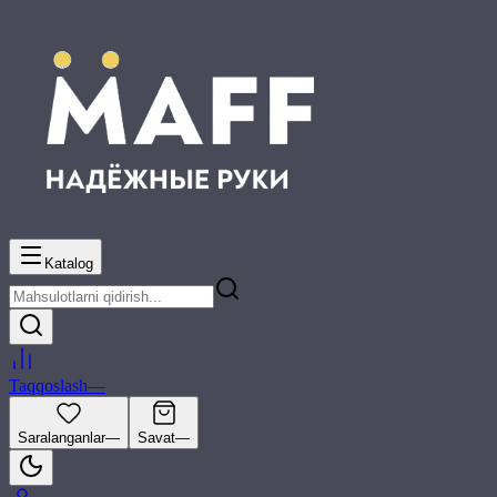
Katalog
Taqqoslash
—
Saralanganlar
—
Savat
—