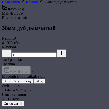
Bosh sahifa
Katalog
38мм дуб дымчатый
Rasm yo'q
Maff
•
Evropa
•
Buyurtma asosida
38мм дуб дымчатый
Narxi
m²
41 980
so'm
Maydoni
Jami paketlar
1
pachka
0
Mavjud emas
Muddatli to'lov kalkulyatori
3
oy
6
oy
12
oy
24
oy
Oylik to'lov
13 993
so'm / oyiga
Umumiy summa
41 980
so'm
Xususiyatlari