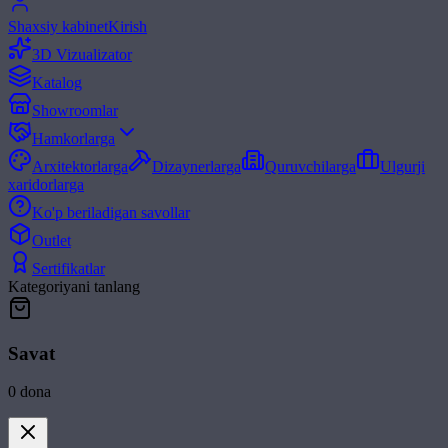
Shaxsiy kabinet
Kirish
3D Vizualizator
Katalog
Showroomlar
Hamkorlarga
Arxitektorlarga
Dizaynerlarga
Quruvchilarga
Ulgurji
xaridorlarga
Ko'p beriladigan savollar
Outlet
Sertifikatlar
Kategoriyani tanlang
Savat
0
dona