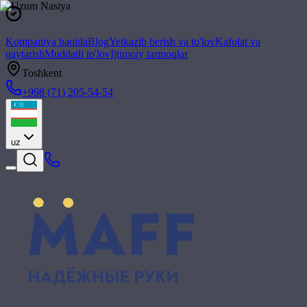
Kompaniya haqida
Blog
Yetkazib berish va to'lov
Kafolat va
qaytarish
Muddatli to'lov
Ijtimoiy tarmoqlar
Toshkent
+998 (71) 205-54-54
uz