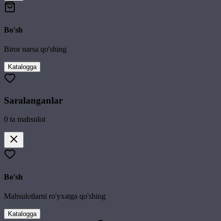
Bo'sh
Biror narsa qo'shing
Katalogga
Saralanganlar
0
ta mahsulot
Bo'sh
Mahsulotlarni ro'yxatga qo'shing
Katalogga