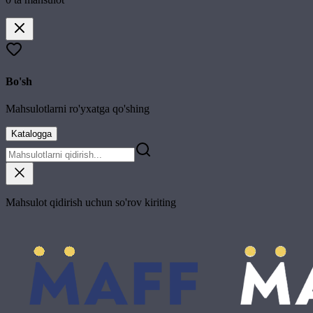
Bo'sh
Mahsulotlarni ro'yxatga qo'shing
Katalogga
Mahsulot qidirish uchun so'rov kiriting