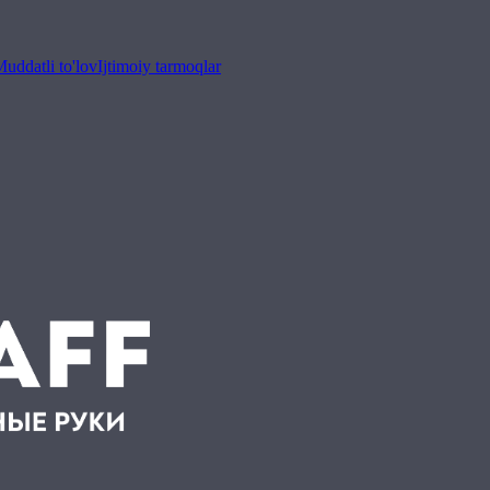
uddatli to'lov
Ijtimoiy tarmoqlar