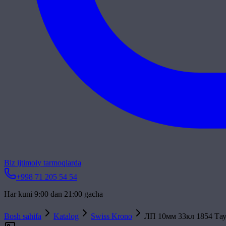
Biz ijtimoiy tarmoqlarda
+998 71 205 54 54
Har kuni 9:00 dan 21:00 gacha
Bosh sahifa
Katalog
Swiss Krono
ЛП 10мм 33кл 1854 Тау