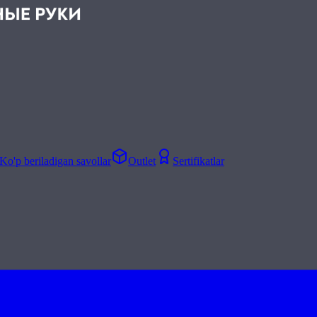
Ko'p beriladigan savollar
Outlet
Sertifikatlar