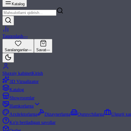
Katalog
Taqqoslash
—
Saralanganlar
—
Savat
—
Shaxsiy kabinet
Kirish
3D Vizualizator
Katalog
Showroomlar
Hamkorlarga
Arxitektorlarga
Dizaynerlarga
Quruvchilarga
Ulgurji xa
Ko'p beriladigan savollar
Outlet