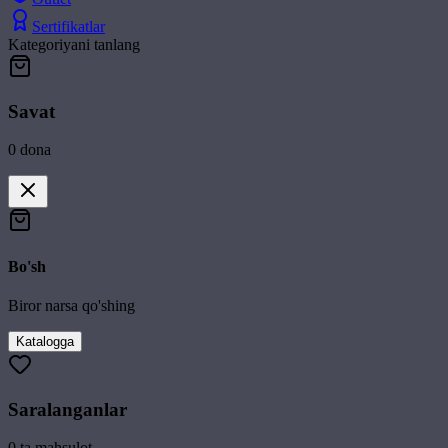
Sertifikatlar
Kategoriyani tanlang
Savat
0
dona
Bo'sh
Biror narsa qo'shing
Katalogga
Saralanganlar
0
ta mahsulot