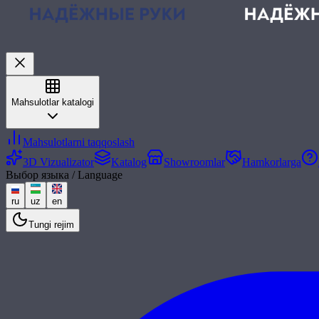
Mahsulotlar katalogi
Mahsulotlarni taqqoslash
3D Vizualizator
Katalog
Showroomlar
Hamkorlarga
Выбор языка / Language
ru
uz
en
Tungi rejim