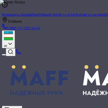
Kompaniya haqida
Blog
Yetkazib berish va to'lov
Kafolat va qaytarish
M
Toshkent
+998 (71) 205-54-54
uz