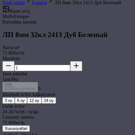
Bosh sahifa
Katalog
ЛП 8мм 32кл 2413 Дуб Беленый
Rasm yo'q
Maff
•
Evropa
•
Buyurtma asosida
ЛП 8мм 32кл 2413 Дуб Беленый
Narxi
m²
72 800
so'm
Maydoni
Jami paketlar
1
pachka
0
Mavjud emas
Muddatli to'lov kalkulyatori
3
oy
6
oy
12
oy
24
oy
Oylik to'lov
24 267
so'm / oyiga
Umumiy summa
72 800
so'm
Xususiyatlari