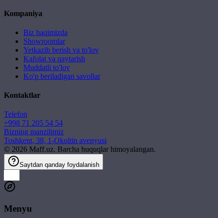
Kompaniya
Biz haqimizda
Showroomlar
Yetkazib berish va to'lov
Kafolat va qaytarish
Muddatli to'lov
Ko'p beriladigan savollar
Kontaktlar
Telefon
+998 71 205 54 54
Bizning manzilimiz
Toshkent, 38, 1-Okoltin avenyusi
©
2026
Maff.uz. Barcha huquqlar himoyalangan.
Saytdan qanday foydalanish
Menyu