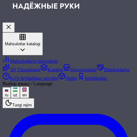
Mahsulotlar katalogi
Mahsulotlarni taqqoslash
3D Vizualizator
Katalog
Showroomlar
Hamkorlarga
Ko'p beriladigan savollar
Outlet
Sertifikatlar
Выбор языка / Language
ru
uz
en
Tungi rejim