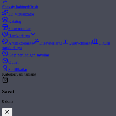
Shaxsiy kabinet
Kirish
3D Vizualizator
Katalog
Showroomlar
Hamkorlarga
Arxitektorlarga
Dizaynerlarga
Quruvchilarga
Ulgurji
xaridorlarga
Ko'p beriladigan savollar
Outlet
Sertifikatlar
Kategoriyani tanlang
Savat
0
dona