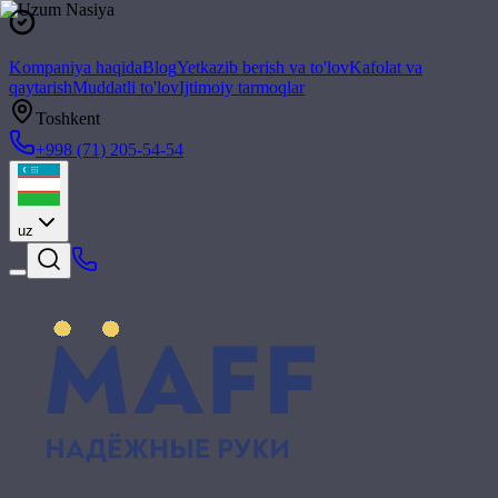
Kompaniya haqida
Blog
Yetkazib berish va to'lov
Kafolat va
qaytarish
Muddatli to'lov
Ijtimoiy tarmoqlar
Toshkent
+998 (71) 205-54-54
uz