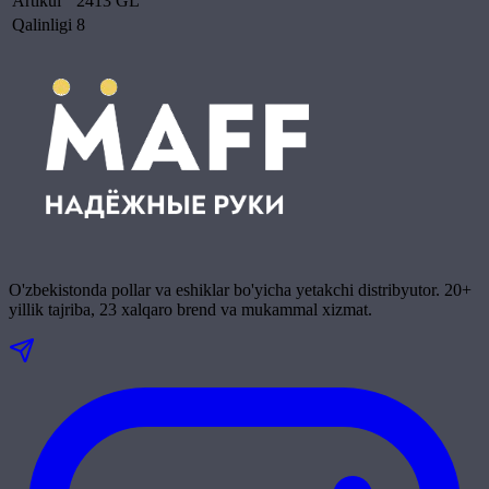
Artikul
2413 GL
Qalinligi
8
O'zbekistonda pollar va eshiklar bo'yicha yetakchi distribyutor. 20+
yillik tajriba, 23 xalqaro brend va mukammal xizmat.