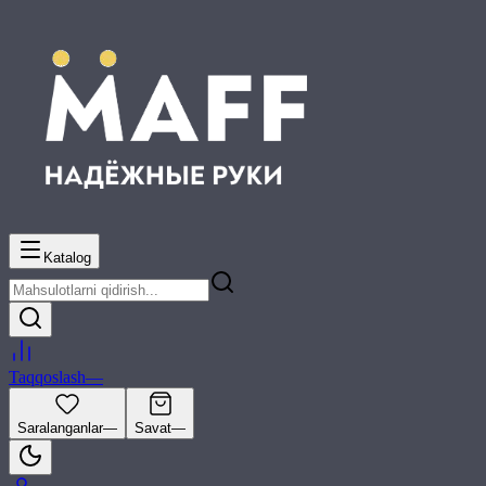
Katalog
Taqqoslash
—
Saralanganlar
—
Savat
—