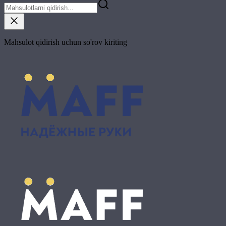
Mahsulot qidirish uchun so'rov kiriting