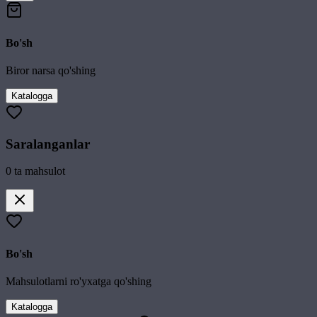
Bo'sh
Biror narsa qo'shing
Katalogga
Saralanganlar
0
ta mahsulot
Bo'sh
Mahsulotlarni ro'yxatga qo'shing
Katalogga