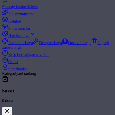
Shaxsiy kabinet
Kirish
3D Vizualizator
Katalog
Showroomlar
Hamkorlarga
Arxitektorlarga
Dizaynerlarga
Quruvchilarga
Ulgurji
xaridorlarga
Ko'p beriladigan savollar
Outlet
Sertifikatlar
Kategoriyani tanlang
Savat
0
dona