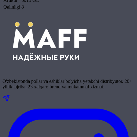
Artikul
5015 GL
Qalinligi
8
O'zbekistonda pollar va eshiklar bo'yicha yetakchi distribyutor. 20+
yillik tajriba, 23 xalqaro brend va mukammal xizmat.