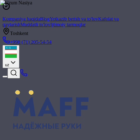
Kompaniya haqida
Blog
Yetkazib berish va to'lov
Kafolat va
qaytarish
Muddatli to'lov
Ijtimoiy tarmoqlar
Toshkent
+998 (71) 205-54-54
uz