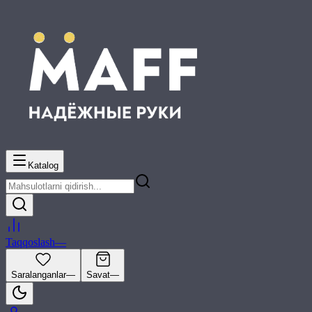
Katalog
Taqqoslash
—
Saralanganlar
—
Savat
—