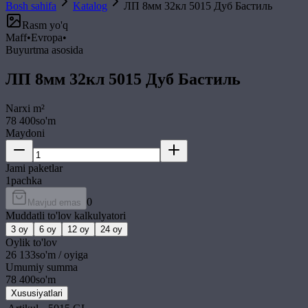
Bosh sahifa
Katalog
ЛП 8мм 32кл 5015 Дуб Бастиль
Rasm yo'q
Maff
•
Evropa
•
Buyurtma asosida
ЛП 8мм 32кл 5015 Дуб Бастиль
Narxi
m²
78 400
so'm
Maydoni
Jami paketlar
1
pachka
0
Mavjud emas
Muddatli to'lov kalkulyatori
3
oy
6
oy
12
oy
24
oy
Oylik to'lov
26 133
so'm / oyiga
Umumiy summa
78 400
so'm
Xususiyatlari