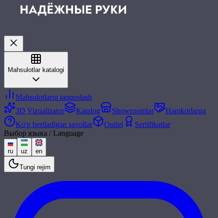
Mahsulotlar katalogi
Mahsulotlarni taqqoslash
3D Vizualizator
Katalog
Showroomlar
Hamkorlarga
Ko'p beriladigan savollar
Outlet
Sertifikatlar
Выбор языка / Language
ru
uz
en
Tungi rejim