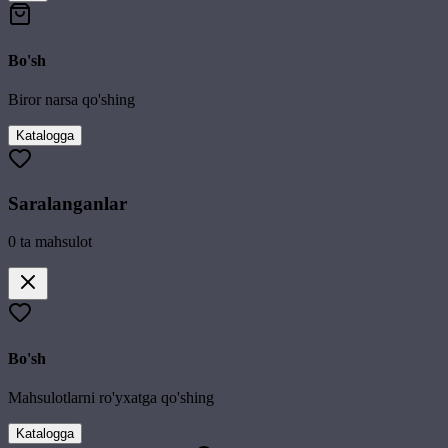
Bo'sh
Biror narsa qo'shing
Katalogga
Saralanganlar
0
ta mahsulot
Bo'sh
Mahsulotlarni ro'yxatga qo'shing
Katalogga