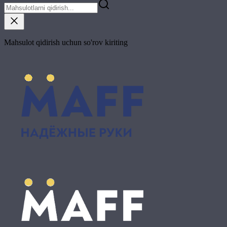
Mahsulot qidirish uchun so'rov kiriting