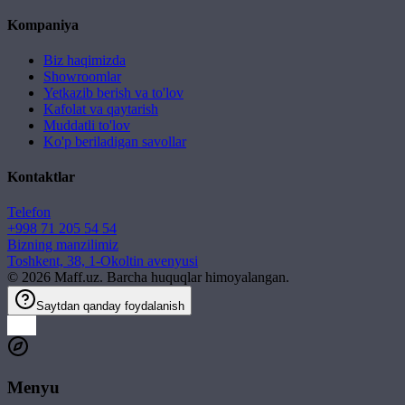
Kompaniya
Biz haqimizda
Showroomlar
Yetkazib berish va to'lov
Kafolat va qaytarish
Muddatli to'lov
Ko'p beriladigan savollar
Kontaktlar
Telefon
+998 71 205 54 54
Bizning manzilimiz
Toshkent, 38, 1-Okoltin avenyusi
©
2026
Maff.uz. Barcha huquqlar himoyalangan.
Saytdan qanday foydalanish
Menyu