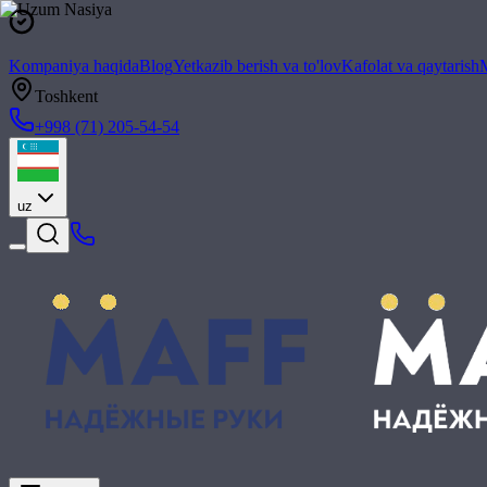
Kompaniya haqida
Blog
Yetkazib berish va to'lov
Kafolat va qaytarish
M
Toshkent
+998 (71) 205-54-54
uz