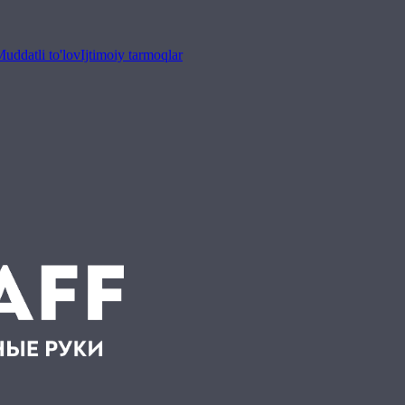
uddatli to'lov
Ijtimoiy tarmoqlar