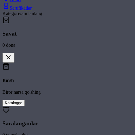
Sertifikatlar
Kategoriyani tanlang
Savat
0
dona
Bo'sh
Biror narsa qo'shing
Katalogga
Saralanganlar
0
ta mahsulot