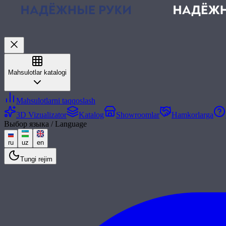
Mahsulotlar katalogi
Mahsulotlarni taqqoslash
3D Vizualizator
Katalog
Showroomlar
Hamkorlarga
Выбор языка / Language
ru
uz
en
Tungi rejim