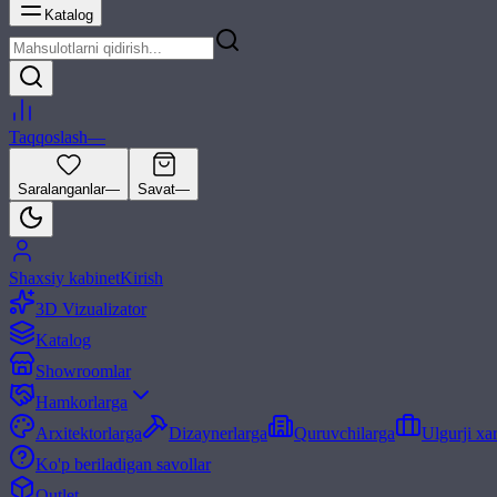
Katalog
Taqqoslash
—
Saralanganlar
—
Savat
—
Shaxsiy kabinet
Kirish
3D Vizualizator
Katalog
Showroomlar
Hamkorlarga
Arxitektorlarga
Dizaynerlarga
Quruvchilarga
Ulgurji xa
Ko'p beriladigan savollar
Outlet