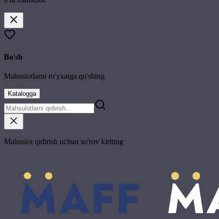
Bo'sh
Mahsulotlarni ro'yxatga qo'shing
Katalogga
Mahsulot qidirish uchun so'rov kiriting