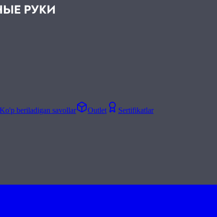
Ko'p beriladigan savollar
Outlet
Sertifikatlar