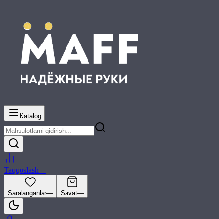
Katalog
Taqqoslash
—
Saralanganlar
—
Savat
—