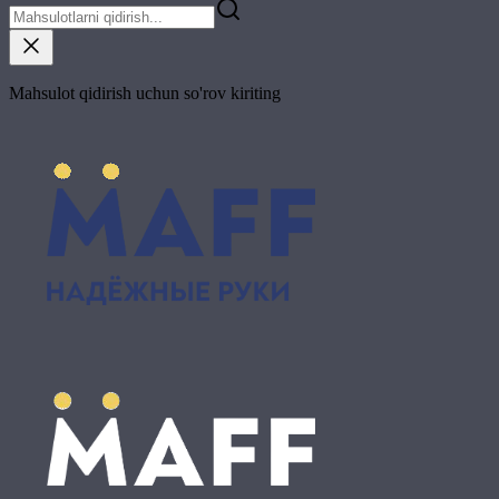
Mahsulot qidirish uchun so'rov kiriting