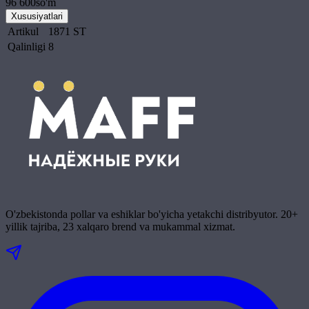
96 600
so'm
Xususiyatlari
Artikul
1871 ST
Qalinligi
8
O'zbekistonda pollar va eshiklar bo'yicha yetakchi distribyutor. 20+
yillik tajriba, 23 xalqaro brend va mukammal xizmat.