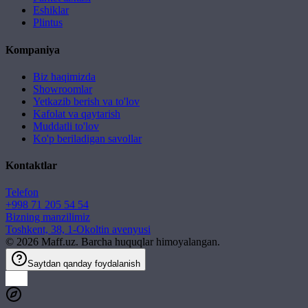
Eshiklar
Plintus
Kompaniya
Biz haqimizda
Showroomlar
Yetkazib berish va to'lov
Kafolat va qaytarish
Muddatli to'lov
Ko'p beriladigan savollar
Kontaktlar
Telefon
+998 71 205 54 54
Bizning manzilimiz
Toshkent, 38, 1-Okoltin avenyusi
©
2026
Maff.uz. Barcha huquqlar himoyalangan.
Saytdan qanday foydalanish