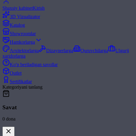
Shaxsiy kabinet
Kirish
3D Vizualizator
Katalog
Showroomlar
Hamkorlarga
Arxitektorlarga
Dizaynerlarga
Quruvchilarga
Ulgurji
xaridorlarga
Ko'p beriladigan savollar
Outlet
Sertifikatlar
Kategoriyani tanlang
Savat
0
dona