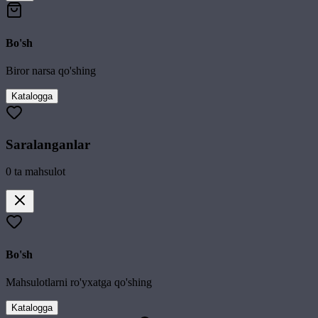
Bo'sh
Biror narsa qo'shing
Katalogga
Saralanganlar
0
ta mahsulot
Bo'sh
Mahsulotlarni ro'yxatga qo'shing
Katalogga