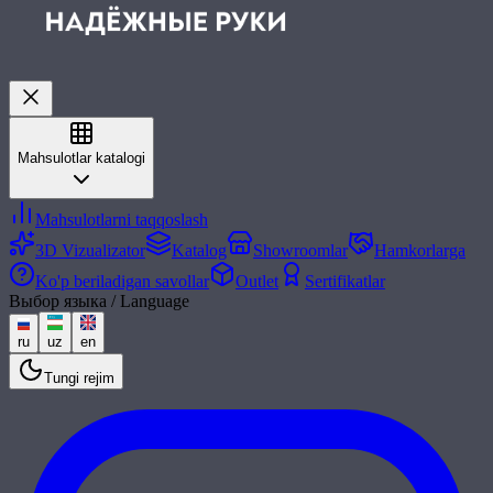
Mahsulotlar katalogi
Mahsulotlarni taqqoslash
3D Vizualizator
Katalog
Showroomlar
Hamkorlarga
Ko'p beriladigan savollar
Outlet
Sertifikatlar
Выбор языка / Language
ru
uz
en
Tungi rejim