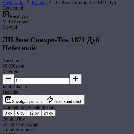
Bosh sahifa
Katalog
ЛП 8мм Синхро-Тек 1871 Дуб
Небесный
Rasm yo'q
Maff
•
Evropa
•
Mavjud
ЛП 8мм Синхро-Тек 1871 Дуб
Небесный
Narxi
m²
96 600
so'm
Maydoni
Jami paketlar
1
pachka
Savatga qo'shish
Hozir xarid qilish
Muddatli to'lov kalkulyatori
3
oy
6
oy
12
oy
24
oy
Oylik to'lov
32 200
so'm / oyiga
Umumiy summa