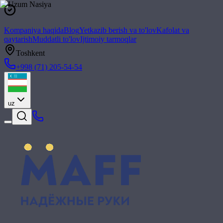
Kompaniya haqida
Blog
Yetkazib berish va to'lov
Kafolat va
qaytarish
Muddatli to'lov
Ijtimoiy tarmoqlar
Toshkent
+998 (71) 205-54-54
uz