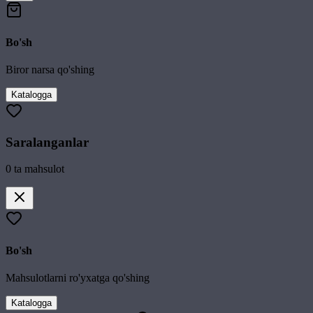
Bo'sh
Biror narsa qo'shing
Katalogga
Saralanganlar
0
ta mahsulot
Bo'sh
Mahsulotlarni ro'yxatga qo'shing
Katalogga