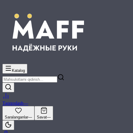
Katalog
Taqqoslash
—
Saralanganlar
—
Savat
—