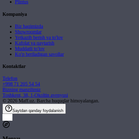
Plintus
Kompaniya
Biz haqimizda
Showroomlar
Yetkazib berish va to'lov
Kafolat va qaytarish
Muddatli to'lov
Ko'p beriladigan savollar
Kontaktlar
Telefon
+998 71 205 54 54
Bizning manzilimiz
Toshkent, 38, 1-Okoltin avenyusi
©
2026
Maff.uz. Barcha huquqlar himoyalangan.
Saytdan qanday foydalanish
Menyu