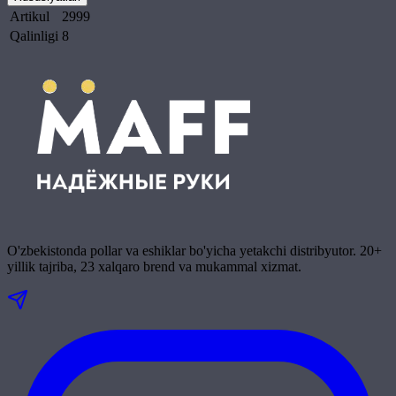
Artikul
2999
Qalinligi
8
O'zbekistonda pollar va eshiklar bo'yicha yetakchi distribyutor. 20+
yillik tajriba, 23 xalqaro brend va mukammal xizmat.