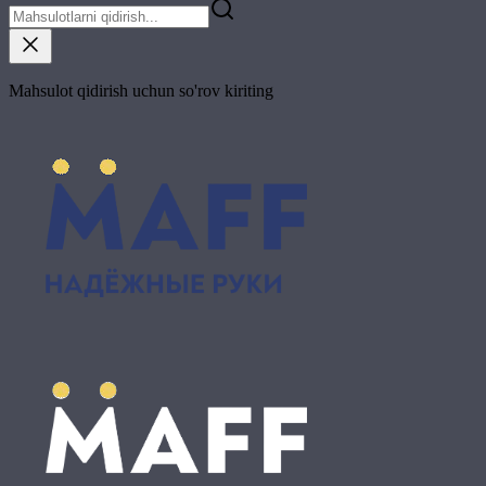
Mahsulot qidirish uchun so'rov kiriting