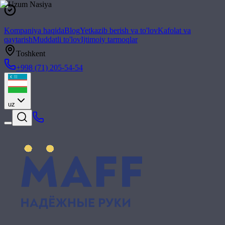
Kompaniya haqida
Blog
Yetkazib berish va to'lov
Kafolat va
qaytarish
Muddatli to'lov
Ijtimoiy tarmoqlar
Toshkent
+998 (71) 205-54-54
uz