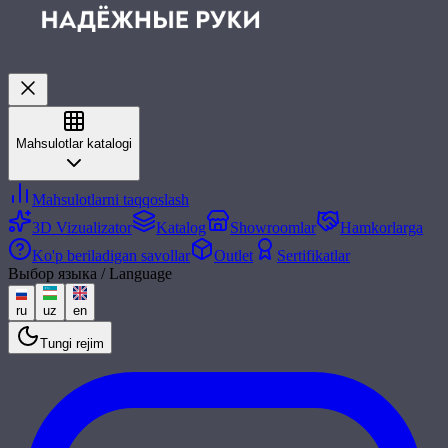
Mahsulotlar katalogi
Mahsulotlarni taqqoslash
3D Vizualizator
Katalog
Showroomlar
Hamkorlarga
Ko'p beriladigan savollar
Outlet
Sertifikatlar
Выбор языка / Language
ru
uz
en
Tungi rejim