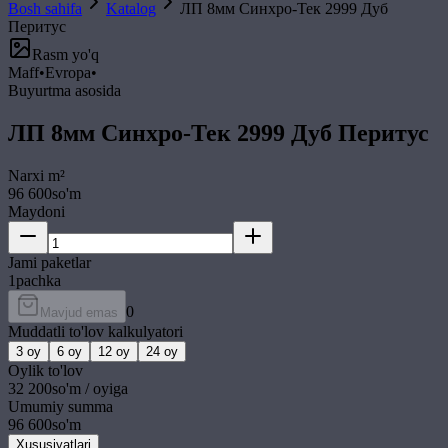
Bosh sahifa
Katalog
ЛП 8мм Синхро-Тек 2999 Дуб
Перитус
Rasm yo'q
Maff
•
Evropa
•
Buyurtma asosida
ЛП 8мм Синхро-Тек 2999 Дуб Перитус
Narxi
m²
96 600
so'm
Maydoni
Jami paketlar
1
pachka
0
Mavjud emas
Muddatli to'lov kalkulyatori
3
oy
6
oy
12
oy
24
oy
Oylik to'lov
32 200
so'm / oyiga
Umumiy summa
96 600
so'm
Xususiyatlari