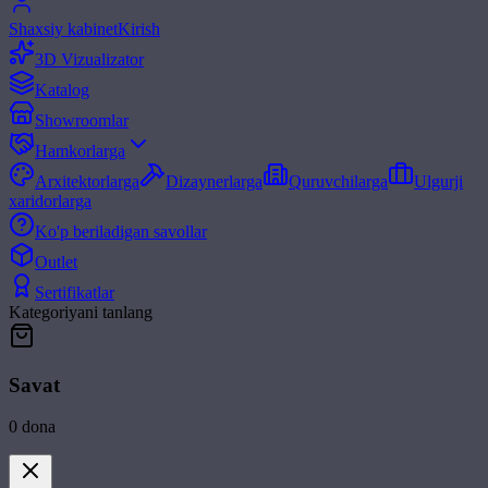
Shaxsiy kabinet
Kirish
3D Vizualizator
Katalog
Showroomlar
Hamkorlarga
Arxitektorlarga
Dizaynerlarga
Quruvchilarga
Ulgurji
xaridorlarga
Ko'p beriladigan savollar
Outlet
Sertifikatlar
Kategoriyani tanlang
Savat
0
dona