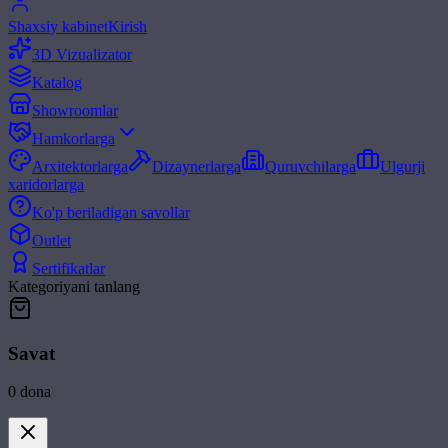
Shaxsiy kabinet
Kirish
3D Vizualizator
Katalog
Showroomlar
Hamkorlarga
Arxitektorlarga
Dizaynerlarga
Quruvchilarga
Ulgurji
xaridorlarga
Ko'p beriladigan savollar
Outlet
Sertifikatlar
Kategoriyani tanlang
Savat
0
dona