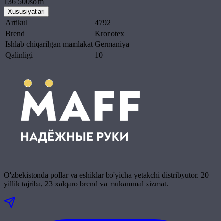
136 500
so'm
Xususiyatlari
Artikul
4792
Brend
Kronotex
Ishlab chiqarilgan mamlakat
Germaniya
Qalinligi
10
O'zbekistonda pollar va eshiklar bo'yicha yetakchi distribyutor. 20+
yillik tajriba, 23 xalqaro brend va mukammal xizmat.