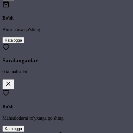
Bo'sh
Biror narsa qo'shing
Katalogga
Saralanganlar
0
ta mahsulot
Bo'sh
Mahsulotlarni ro'yxatga qo'shing
Katalogga