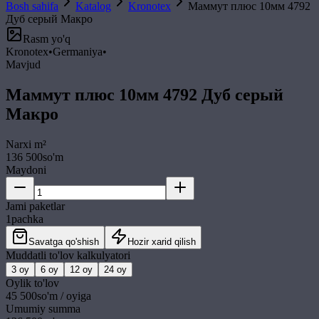
Bosh sahifa
Katalog
Kronotex
Маммут плюс 10мм 4792
Дуб серый Макро
Rasm yo'q
Kronotex
•
Germaniya
•
Mavjud
Маммут плюс 10мм 4792 Дуб серый
Макро
Narxi
m²
136 500
so'm
Maydoni
Jami paketlar
1
pachka
Savatga qo'shish
Hozir xarid qilish
Muddatli to'lov kalkulyatori
3
oy
6
oy
12
oy
24
oy
Oylik to'lov
45 500
so'm / oyiga
Umumiy summa