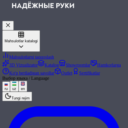
Mahsulotlar katalogi
Mahsulotlarni taqqoslash
3D Vizualizator
Katalog
Showroomlar
Hamkorlarga
Ko'p beriladigan savollar
Outlet
Sertifikatlar
Выбор языка / Language
ru
uz
en
Tungi rejim