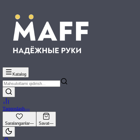
Katalog
Taqqoslash
—
Saralanganlar
—
Savat
—