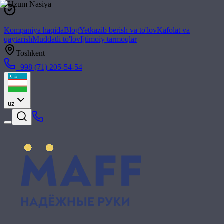
Kompaniya haqida
Blog
Yetkazib berish va to'lov
Kafolat va
qaytarish
Muddatli to'lov
Ijtimoiy tarmoqlar
Toshkent
+998 (71) 205-54-54
uz