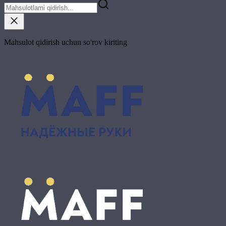
Mahsulot qidirish uchun so'rov kiriting