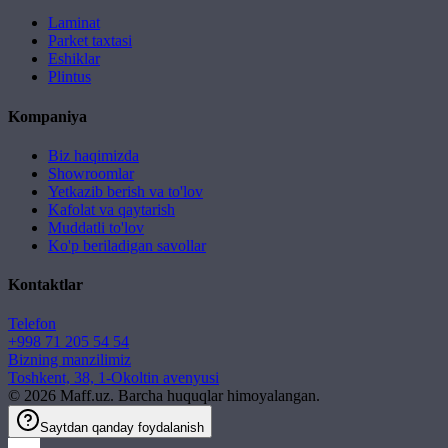
Laminat
Parket taxtasi
Eshiklar
Plintus
Kompaniya
Biz haqimizda
Showroomlar
Yetkazib berish va to'lov
Kafolat va qaytarish
Muddatli to'lov
Ko'p beriladigan savollar
Kontaktlar
Telefon
+998 71 205 54 54
Bizning manzilimiz
Toshkent, 38, 1-Okoltin avenyusi
©
2026
Maff.uz. Barcha huquqlar himoyalangan.
Saytdan qanday foydalanish