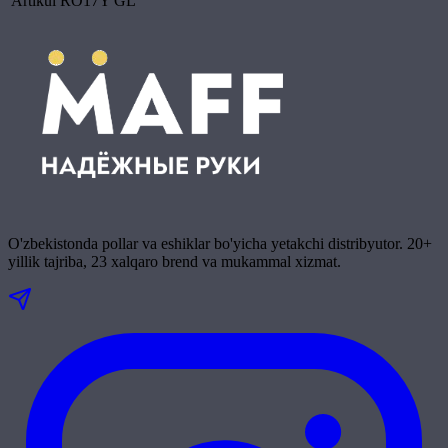
Artikul
RO17Y GL
O'zbekistonda pollar va eshiklar bo'yicha yetakchi distribyutor. 20+
yillik tajriba, 23 xalqaro brend va mukammal xizmat.