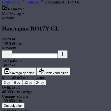
Bosh sahifa
Katalog
Накладка RO17Y GL
Rasm yo'q
Maff
•
Evropa
•
Mavjud
Накладка RO17Y GL
Narxi
m²
139 050
so'm
Maydoni
Jami paketlar
1
pachka
Savatga qo'shish
Hozir xarid qilish
Muddatli to'lov kalkulyatori
3
oy
6
oy
12
oy
24
oy
Oylik to'lov
46 350
so'm / oyiga
Umumiy summa
139 050
so'm
Xususiyatlari