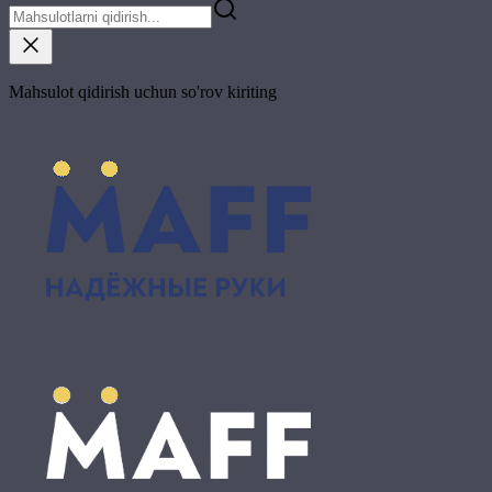
Mahsulot qidirish uchun so'rov kiriting