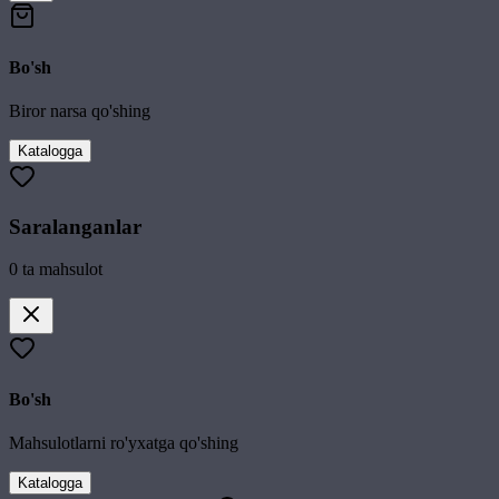
Bo'sh
Biror narsa qo'shing
Katalogga
Saralanganlar
0
ta mahsulot
Bo'sh
Mahsulotlarni ro'yxatga qo'shing
Katalogga