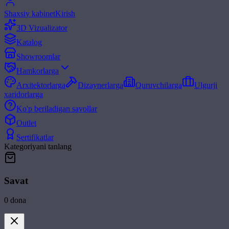
Shaxsiy kabinet
Kirish
3D Vizualizator
Katalog
Showroomlar
Hamkorlarga
Arxitektorlarga
Dizaynerlarga
Quruvchilarga
Ulgurji
xaridorlarga
Ko'p beriladigan savollar
Outlet
Sertifikatlar
Kategoriyani tanlang
Savat
0
dona