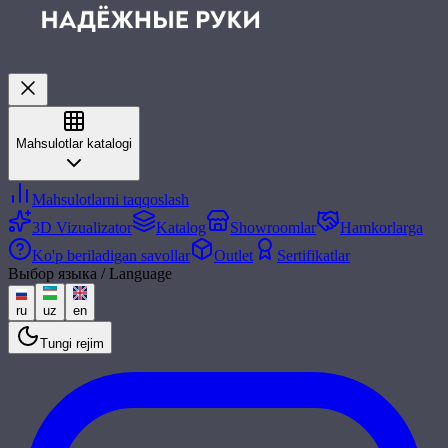
Mahsulotlar katalogi
Mahsulotlarni taqqoslash
3D Vizualizator
Katalog
Showroomlar
Hamkorlarga
Ko'p beriladigan savollar
Outlet
Sertifikatlar
Выбор языка / Language
ru
uz
en
Tungi rejim