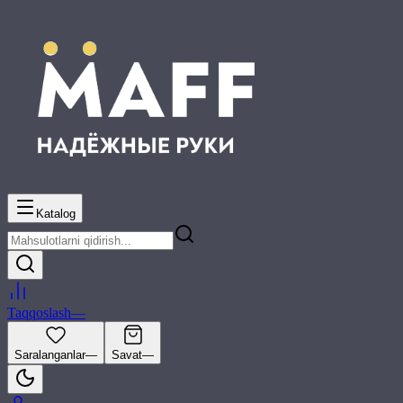
Katalog
Taqqoslash
—
Saralanganlar
—
Savat
—