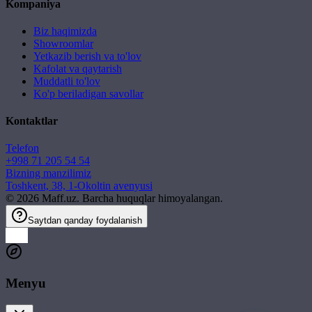
Kompaniya
Biz haqimizda
Showroomlar
Yetkazib berish va to'lov
Kafolat va qaytarish
Muddatli to'lov
Ko'p beriladigan savollar
Kontaktlar
Telefon
+998 71 205 54 54
Bizning manzilimiz
Toshkent, 38, 1-Okoltin avenyusi
©
2026
Maff.uz. Barcha huquqlar himoyalangan.
Saytdan qanday foydalanish
Menyu