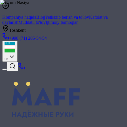
Kompaniya haqida
Blog
Yetkazib berish va to'lov
Kafolat va
qaytarish
Muddatli to'lov
Ijtimoiy tarmoqlar
Toshkent
+998 (71) 205-54-54
uz