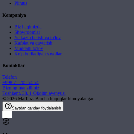
Plintus
Kompaniya
Biz haqimizda
Showroomlar
Yetkazib berish va to'lov
Kafolat va qaytarish
Muddatli to'lov
Ko'p beriladigan savollar
Kontaktlar
Telefon
+998 71 205 54 54
Bizning manzilimiz
Toshkent, 38, 1-Okoltin avenyusi
©
2026
Maff.uz. Barcha huquqlar himoyalangan.
Saytdan qanday foydalanish