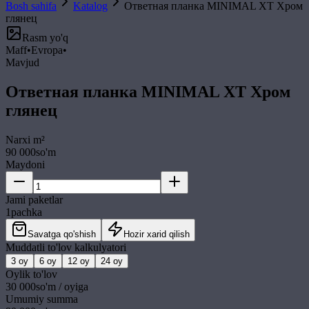
Bosh sahifa
Katalog
Ответная планка MINIMAL XT Хром
глянец
Rasm yo'q
Maff
•
Evropa
•
Mavjud
Ответная планка MINIMAL XT Хром
глянец
Narxi
m²
90 000
so'm
Maydoni
Jami paketlar
1
pachka
Savatga qo'shish
Hozir xarid qilish
Muddatli to'lov kalkulyatori
3
oy
6
oy
12
oy
24
oy
Oylik to'lov
30 000
so'm / oyiga
Umumiy summa