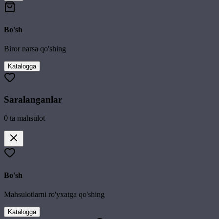
Bo'sh
Biror narsa qo'shing
Katalogga
Saralanganlar
0
ta mahsulot
Bo'sh
Mahsulotlarni ro'yxatga qo'shing
Katalogga