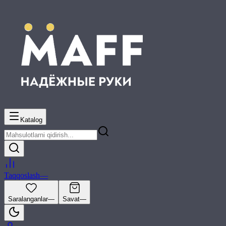
Katalog
Taqqoslash
—
Saralanganlar
—
Savat
—