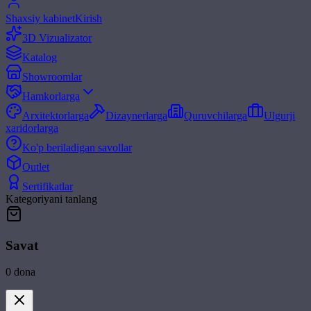
Shaxsiy kabinet
Kirish
3D Vizualizator
Katalog
Showroomlar
Hamkorlarga
Arxitektorlarga
Dizaynerlarga
Quruvchilarga
Ulgurji
xaridorlarga
Ko'p beriladigan savollar
Outlet
Sertifikatlar
Kategoriyani tanlang
Savat
0
dona