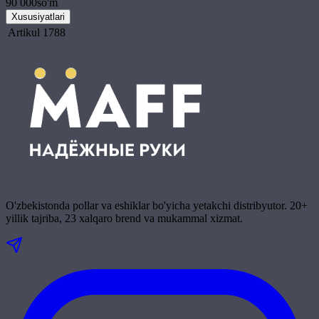
90 000
so'm
Xususiyatlari
Artikul
1788
O'zbekistonda pollar va eshiklar bo'yicha yetakchi distribyutor. 20+
yillik tajriba, 23 xalqaro brend va mukammal xizmat.