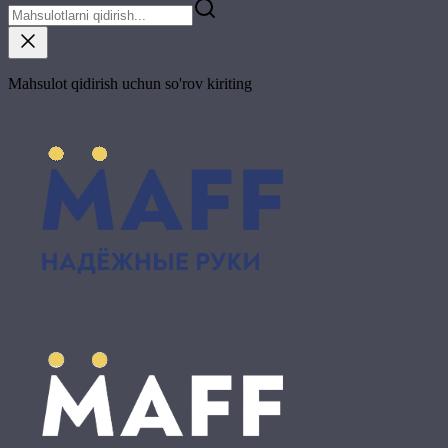
Mahsulot qidirish uchun so'rov kiriting