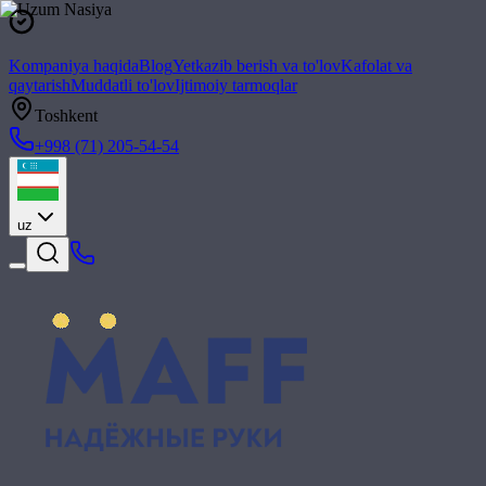
Kompaniya haqida
Blog
Yetkazib berish va to'lov
Kafolat va
qaytarish
Muddatli to'lov
Ijtimoiy tarmoqlar
Toshkent
+998 (71) 205-54-54
uz