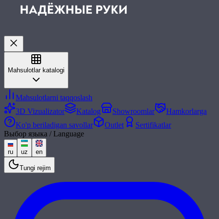
Mahsulotlar katalogi
Mahsulotlarni taqqoslash
3D Vizualizator
Katalog
Showroomlar
Hamkorlarga
Ko'p beriladigan savollar
Outlet
Sertifikatlar
Выбор языка / Language
ru
uz
en
Tungi rejim