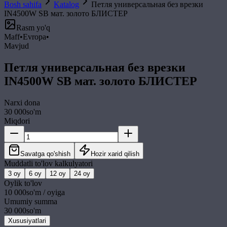
Bosh sahifa
Katalog
Петля универсальная без врезки
IN4500W SB мат. золото БЛИСТЕР
Rasm yo'q
Maff
•
Evropa
•
Mavjud
Петля универсальная без врезки
IN4500W SB мат. золото БЛИСТЕР
Narxi
dona
30 000
so'm
Miqdori
Savatga qo'shish
Hozir xarid qilish
Muddatli to'lov kalkulyatori
3
oy
6
oy
12
oy
24
oy
Oylik to'lov
10 000
so'm / oyiga
Umumiy summa
30 000
so'm
Xususiyatlari