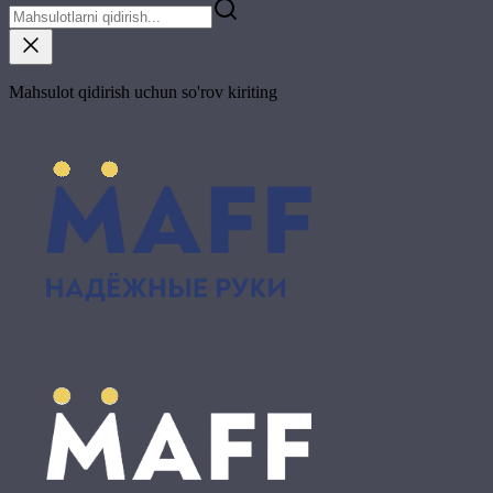
Mahsulot qidirish uchun so'rov kiriting