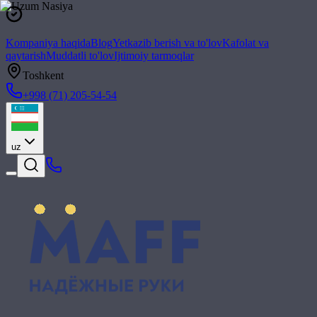
Kompaniya haqida
Blog
Yetkazib berish va to'lov
Kafolat va
qaytarish
Muddatli to'lov
Ijtimoiy tarmoqlar
Toshkent
+998 (71) 205-54-54
uz