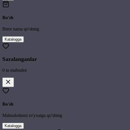
Bo'sh
Biror narsa qo'shing
Katalogga
Saralanganlar
0
ta mahsulot
Bo'sh
Mahsulotlarni ro'yxatga qo'shing
Katalogga