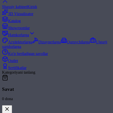
Shaxsiy kabinet
Kirish
3D Vizualizator
Katalog
Showroomlar
Hamkorlarga
Arxitektorlarga
Dizaynerlarga
Quruvchilarga
Ulgurji
xaridorlarga
Ko'p beriladigan savollar
Outlet
Sertifikatlar
Kategoriyani tanlang
Savat
0
dona