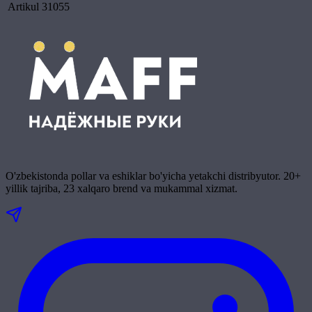
Artikul
31055
O'zbekistonda pollar va eshiklar bo'yicha yetakchi distribyutor. 20+
yillik tajriba, 23 xalqaro brend va mukammal xizmat.