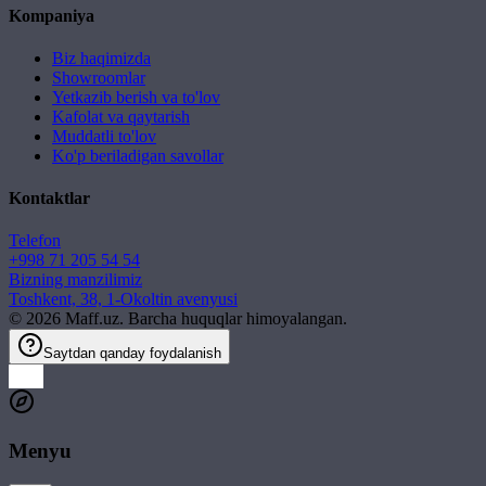
Kompaniya
Biz haqimizda
Showroomlar
Yetkazib berish va to'lov
Kafolat va qaytarish
Muddatli to'lov
Ko'p beriladigan savollar
Kontaktlar
Telefon
+998 71 205 54 54
Bizning manzilimiz
Toshkent, 38, 1-Okoltin avenyusi
©
2026
Maff.uz. Barcha huquqlar himoyalangan.
Saytdan qanday foydalanish
Menyu