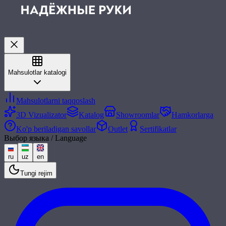
Mahsulotlar katalogi
Mahsulotlarni taqqoslash
3D Vizualizator
Katalog
Showroomlar
Hamkorlarga
Ko'p beriladigan savollar
Outlet
Sertifikatlar
Выбор языка / Language
ru
uz
en
Tungi rejim