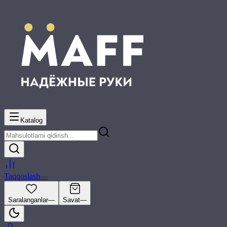
Katalog
Taqqoslash
—
Saralanganlar
—
Savat
—