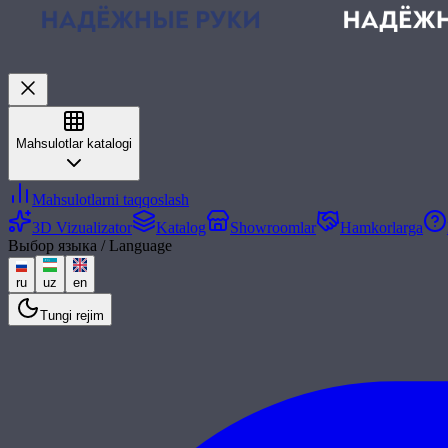
Mahsulotlar katalogi
Mahsulotlarni taqqoslash
3D Vizualizator
Katalog
Showroomlar
Hamkorlarga
Выбор языка / Language
ru
uz
en
Tungi rejim