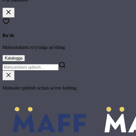
Bo'sh
Mahsulotlarni ro'yxatga qo'shing
Katalogga
Mahsulot qidirish uchun so'rov kiriting