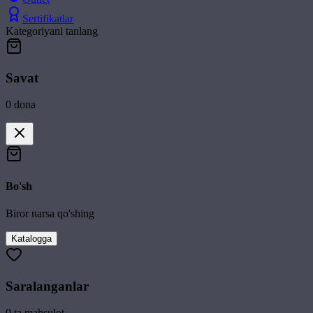
Sertifikatlar
Kategoriyani tanlang
Savat
0
dona
Bo'sh
Biror narsa qo'shing
Katalogga
Saralanganlar
0
ta mahsulot