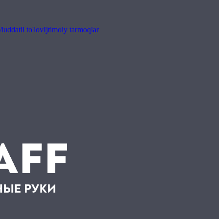
uddatli to'lov
Ijtimoiy tarmoqlar