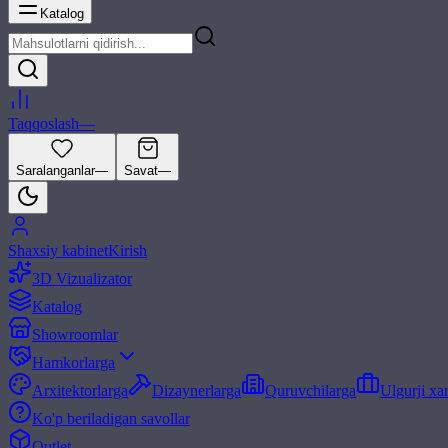
Katalog
Taqqoslash
—
Saralanganlar
—
Savat
—
Shaxsiy kabinet
Kirish
3D Vizualizator
Katalog
Showroomlar
Hamkorlarga
Arxitektorlarga
Dizaynerlarga
Quruvchilarga
Ulgurji xa
Ko'p beriladigan savollar
Outlet