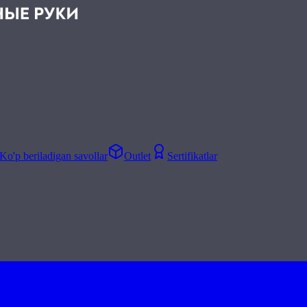
Ko'p beriladigan savollar
Outlet
Sertifikatlar