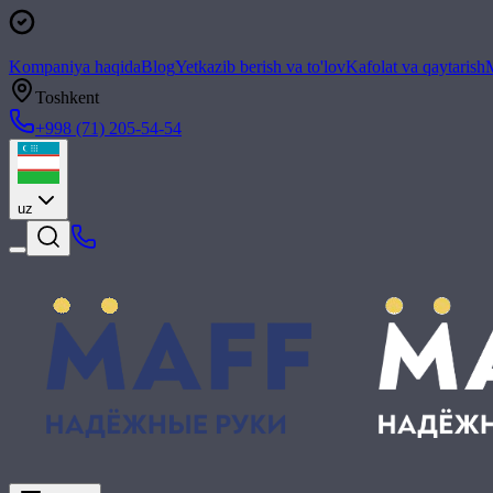
Kompaniya haqida
Blog
Yetkazib berish va to'lov
Kafolat va qaytarish
M
Toshkent
+998 (71) 205-54-54
uz