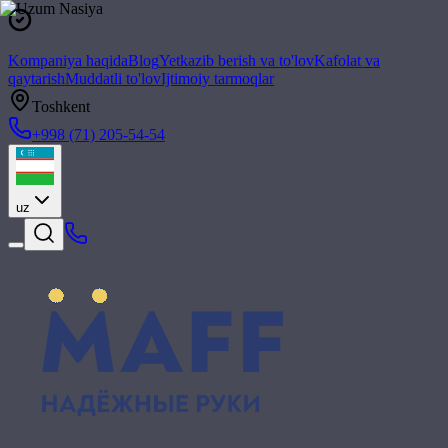
Kompaniya haqida
Blog
Yetkazib berish va to'lov
Kafolat va
qaytarish
Muddatli to'lov
Ijtimoiy tarmoqlar
Toshkent
+998 (71) 205-54-54
uz