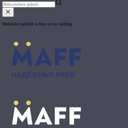
Mahsulot qidirish uchun so'rov kiriting