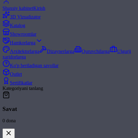
Shaxsiy kabinet
Kirish
3D Vizualizator
Katalog
Showroomlar
Hamkorlarga
Arxitektorlarga
Dizaynerlarga
Quruvchilarga
Ulgurji
xaridorlarga
Ko'p beriladigan savollar
Outlet
Sertifikatlar
Kategoriyani tanlang
Savat
0
dona