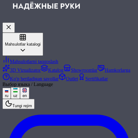
Mahsulotlar katalogi
Mahsulotlarni taqqoslash
3D Vizualizator
Katalog
Showroomlar
Hamkorlarga
Ko'p beriladigan savollar
Outlet
Sertifikatlar
Выбор языка / Language
ru
uz
en
Tungi rejim