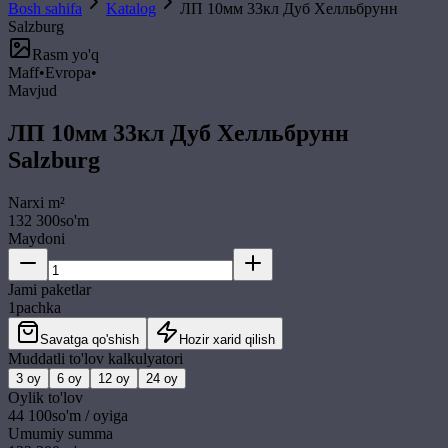
Bosh sahifa
Katalog
ЛП 10мм 33кл Дуб Хелльбрунн
Salzburg
Rasm yo'q
Maff
•
Evropa
•
Mavjud
ЛП 10мм 33кл Дуб Хелльбрунн
Salzburg
Narxi
m²
132 300
so'm
Maydoni
Jami paketlar
1
pachka
Savatga qo'shish
Hozir xarid qilish
Muddatli to'lov kalkulyatori
3
oy
6
oy
12
oy
24
oy
Oylik to'lov
44 100
so'm / oyiga
Umumiy summa