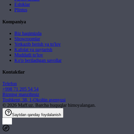
Eshiklar
Plintus
Kompaniya
Biz haqimizda
Showroomlar
Yetkazib berish va to'lov
Kafolat va qaytarish
Muddatli to'lov
Ko'p beriladigan savollar
Kontaktlar
Telefon
+998 71 205 54 54
Bizning manzilimiz
Toshkent, 38, 1-Okoltin avenyusi
©
2026
Maff.uz. Barcha huquqlar himoyalangan.
Saytdan qanday foydalanish