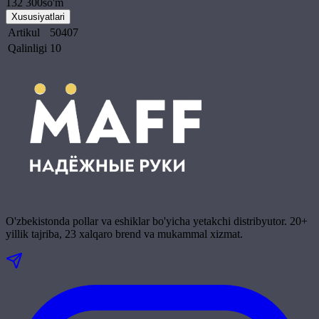
132 300
so'm
Xususiyatlari
Artikul
50407
Qalinligi
10
O'zbekistonda pollar va eshiklar bo'yicha yetakchi distribyutor. 20+
yillik tajriba, 23 xalqaro brend va mukammal xizmat.