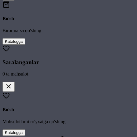
Bo'sh
Biror narsa qo'shing
Katalogga
Saralanganlar
0
ta mahsulot
Bo'sh
Mahsulotlarni ro'yxatga qo'shing
Katalogga