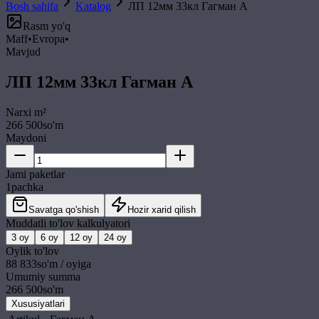
Bosh sahifa
Katalog
ЛП 12мм 33кл Гагман A
Rasm yo'q
Maff
•
Evropa
•
Mavjud
ЛП 12мм 33кл Гагман A
Narxi
m²
266 500
so'm
Maydoni
Jami paketlar
1
pachka
Savatga qo'shish
Hozir xarid qilish
Muddatli to'lov kalkulyatori
3
oy
6
oy
12
oy
24
oy
Oylik to'lov
88 833
so'm / oyiga
Umumiy summa
266 500
so'm
Xususiyatlari