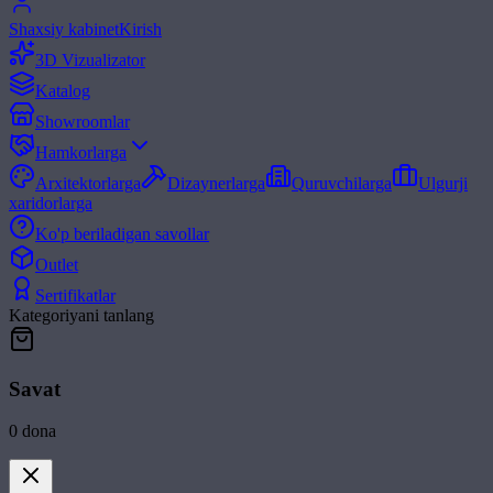
Shaxsiy kabinet
Kirish
3D Vizualizator
Katalog
Showroomlar
Hamkorlarga
Arxitektorlarga
Dizaynerlarga
Quruvchilarga
Ulgurji
xaridorlarga
Ko'p beriladigan savollar
Outlet
Sertifikatlar
Kategoriyani tanlang
Savat
0
dona