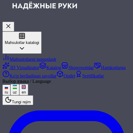
Mahsulotlar katalogi
Mahsulotlarni taqqoslash
3D Vizualizator
Katalog
Showroomlar
Hamkorlarga
Ko'p beriladigan savollar
Outlet
Sertifikatlar
Выбор языка / Language
ru
uz
en
Tungi rejim