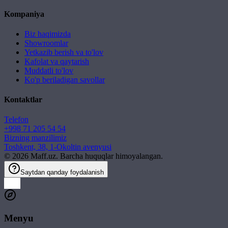
Kompaniya
Biz haqimizda
Showroomlar
Yetkazib berish va to'lov
Kafolat va qaytarish
Muddatli to'lov
Ko'p beriladigan savollar
Kontaktlar
Telefon
+998 71 205 54 54
Bizning manzilimiz
Toshkent, 38, 1-Okoltin avenyusi
©
2026
Maff.uz. Barcha huquqlar himoyalangan.
Saytdan qanday foydalanish
Menyu