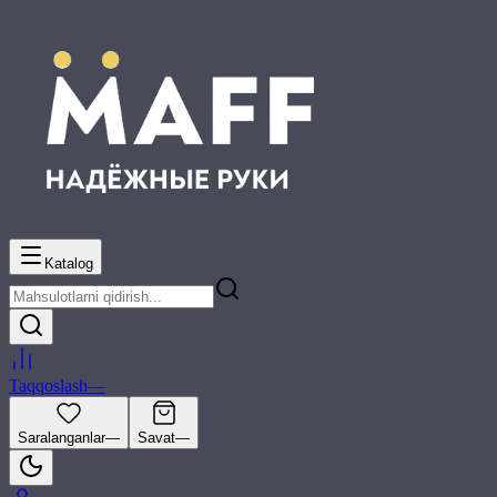
Katalog
Taqqoslash
—
Saralanganlar
—
Savat
—