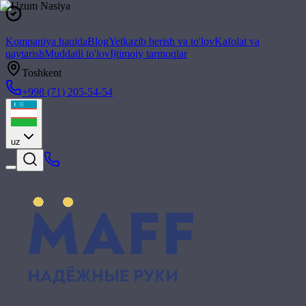
Kompaniya haqida
Blog
Yetkazib berish va to'lov
Kafolat va
qaytarish
Muddatli to'lov
Ijtimoiy tarmoqlar
Toshkent
+998 (71) 205-54-54
uz