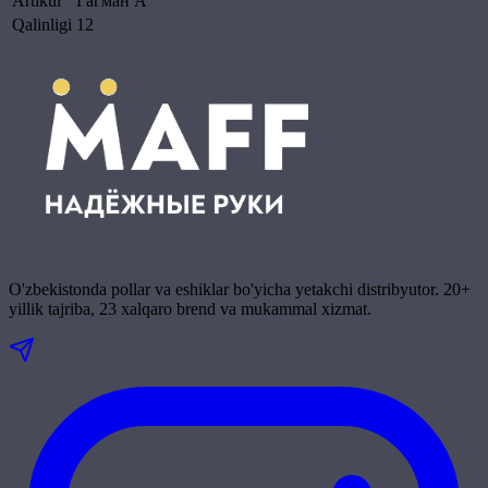
Artikul
Гагман A
Qalinligi
12
O'zbekistonda pollar va eshiklar bo'yicha yetakchi distribyutor. 20+
yillik tajriba, 23 xalqaro brend va mukammal xizmat.