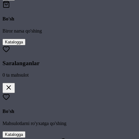
Bo'sh
Biror narsa qo'shing
Katalogga
Saralanganlar
0
ta mahsulot
Bo'sh
Mahsulotlarni ro'yxatga qo'shing
Katalogga