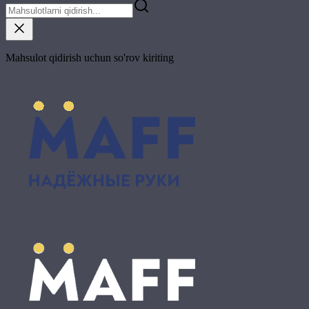
Mahsulot qidirish uchun so'rov kiriting