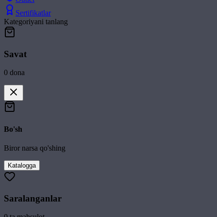
Sertifikatlar
Kategoriyani tanlang
Savat
0
dona
Bo'sh
Biror narsa qo'shing
Katalogga
Saralanganlar
0
ta mahsulot