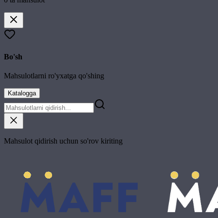
Bo'sh
Mahsulotlarni ro'yxatga qo'shing
Katalogga
Mahsulot qidirish uchun so'rov kiriting