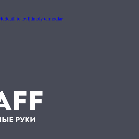
uddatli to'lov
Ijtimoiy tarmoqlar