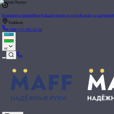
Kompaniya haqida
Blog
Yetkazib berish va to'lov
Kafolat va qaytarish
M
Toshkent
+998 (71) 205-54-54
uz