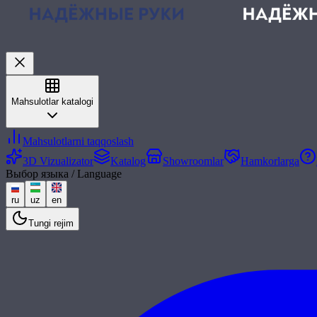
Mahsulotlar katalogi
Mahsulotlarni taqqoslash
3D Vizualizator
Katalog
Showroomlar
Hamkorlarga
Выбор языка / Language
ru
uz
en
Tungi rejim