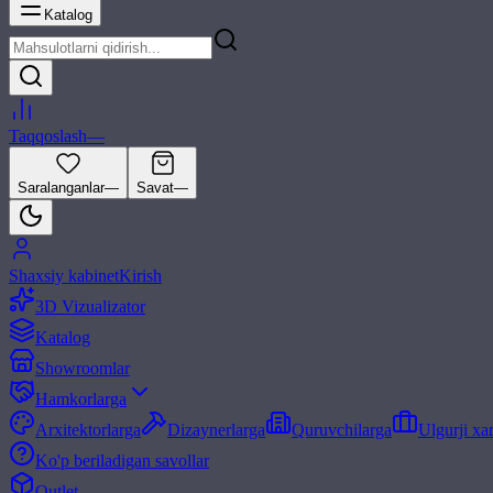
Katalog
Taqqoslash
—
Saralanganlar
—
Savat
—
Shaxsiy kabinet
Kirish
3D Vizualizator
Katalog
Showroomlar
Hamkorlarga
Arxitektorlarga
Dizaynerlarga
Quruvchilarga
Ulgurji xa
Ko'p beriladigan savollar
Outlet