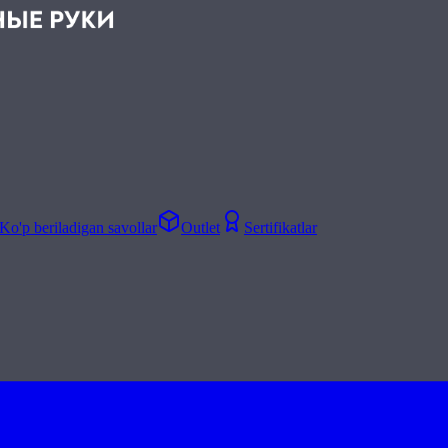
Ko'p beriladigan savollar
Outlet
Sertifikatlar