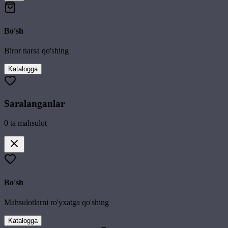
Bo'sh
Biror narsa qo'shing
Katalogga
Saralanganlar
0
ta mahsulot
Bo'sh
Mahsulotlarni ro'yxatga qo'shing
Katalogga