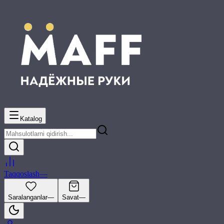
Katalog
Taqqoslash
—
Saralanganlar
—
Savat
—