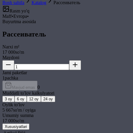
Bosh sahifa
Katalog
Рассеиватель
Rasm yo'q
Maff
•
Evropa
•
Buyurtma asosida
Рассеиватель
Narxi
m²
17 000
so'm
Maydoni
Jami paketlar
1
pachka
0
Mavjud emas
Muddatli to'lov kalkulyatori
3
oy
6
oy
12
oy
24
oy
Oylik to'lov
5 667
so'm / oyiga
Umumiy summa
17 000
so'm
Xususiyatlari