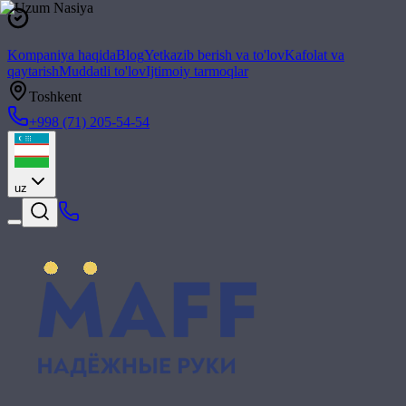
Kompaniya haqida
Blog
Yetkazib berish va to'lov
Kafolat va
qaytarish
Muddatli to'lov
Ijtimoiy tarmoqlar
Toshkent
+998 (71) 205-54-54
uz