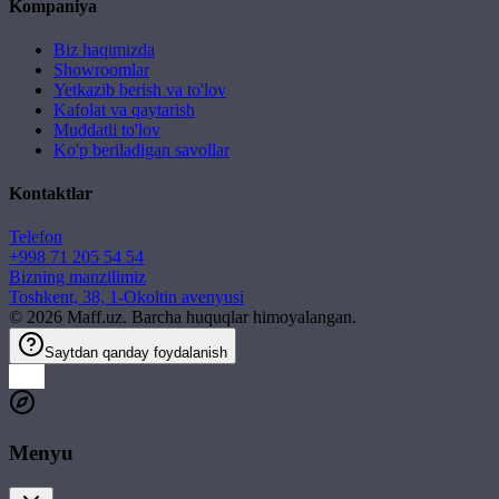
Kompaniya
Biz haqimizda
Showroomlar
Yetkazib berish va to'lov
Kafolat va qaytarish
Muddatli to'lov
Ko'p beriladigan savollar
Kontaktlar
Telefon
+998 71 205 54 54
Bizning manzilimiz
Toshkent, 38, 1-Okoltin avenyusi
©
2026
Maff.uz. Barcha huquqlar himoyalangan.
Saytdan qanday foydalanish
Menyu