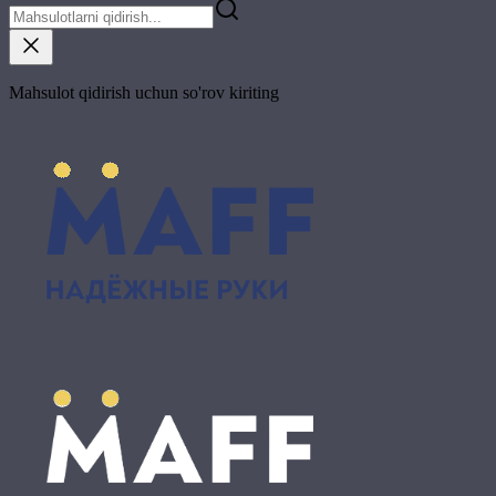
Mahsulot qidirish uchun so'rov kiriting