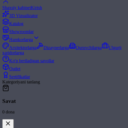
Shaxsiy kabinet
Kirish
3D Vizualizator
Katalog
Showroomlar
Hamkorlarga
Arxitektorlarga
Dizaynerlarga
Quruvchilarga
Ulgurji
xaridorlarga
Ko'p beriladigan savollar
Outlet
Sertifikatlar
Kategoriyani tanlang
Savat
0
dona