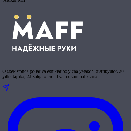
Artikul
R01
O'zbekistonda pollar va eshiklar bo'yicha yetakchi distribyutor. 20+
yillik tajriba, 23 xalqaro brend va mukammal xizmat.